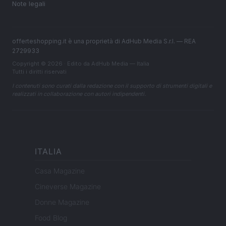
Note legali
offerteshopping.it è una proprietà di AdHub Media S.r.l. — REA
2729933
Copyright © 2026 · Edito da AdHub Media — Italia
Tutti i diritti riservati
I contenuti sono curati dalla redazione con il supporto di strumenti digitali e
realizzati in collaborazione con autori indipendenti.
ITALIA
Casa Magazine
Cineverse Magazine
Donne Magazine
Food Blog