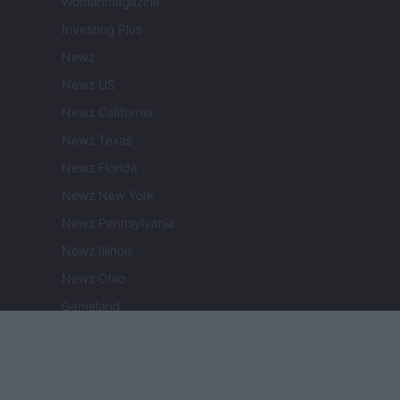
Womanmagazine
Investing Plus
Newz
Newz US
Newz California
Newz Texas
Newz Florida
Newz New York
Newz Pennsylvania
Newz Illinois
Newz Ohio
Gameland
Hig Tech Mag
Scoop Mag
Lgbtqia News