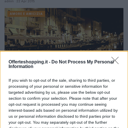
admin · 22 Apr 2015
AMORE E AMICIZIA
Offerteshopping.it -
Do Not Process My Personal
Information
If you wish to opt-out of the sale, sharing to third parties, or
processing of your personal or sensitive information for
targeted advertising by us, please use the below opt-out
section to confirm your selection. Please note that after your
opt-out request is processed you may continue seeing
Come partecipare Incontri single Milano
interest-based ads based on personal information utilized by
Meetic San Faustino 2015
us or personal information disclosed to third parties prior to
Enrica Marrelli · 30 Gen 2015
your opt-out. You may separately opt-out of the further