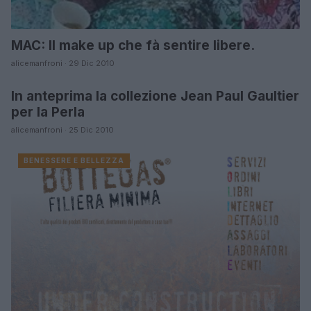
MAC: Il make up che fà sentire libere.
alicemanfroni · 29 Dic 2010
In anteprima la collezione Jean Paul Gaultier
ABBIGLIAMENTO E OUTLET
per la Perla
alicemanfroni · 25 Dic 2010
BENESSERE E BELLEZZA