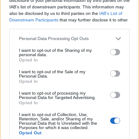
disclosure of your personal information by third parties on the
MILANO
IAB’s list of downstream participants. This information may
also be disclosed by us to third parties on the
IAB’s List of
Downstream Participants
that may further disclose it to other
third parties.
Please note that this website/app uses one or more Google
Personal Data Processing Opt Outs
services and may gather and store information including but
not limited to your visit or usage behaviour. You may click to
I want to opt-out of the Sharing of my
personal data.
grant or deny consent to Google and its third-party tags to
Opted In
use your data for below specified purposes in below Google
consent section.
I want to opt-out of the Sale of my
Personal Data.
Opted In
Supermercati aperti giovedì grasso 12
I want to opt-out of processing my
Personal Data for Targeted Advertising.
febbraio 2015 a Milano
Opted In
Giulia Mosca · 9 Gen 2015
I want to opt-out of Collection, Use,
Retention, Sale, and/or Sharing of my
GUIDE SHOPPING
Personal Data that Is Unrelated with the
Purposes for which it was collected.
Opted Out