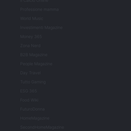
Il Calcio Online
Professione mamma
World Music
Investimenti Magazine
Money 365
Zona Nerd
B2B Magazine
People Magazine
Day Travel
Tutto Gaming
ESG 365
Food Wiki
FuturoDonna
HomeMagazine
SecondHomeMagazine