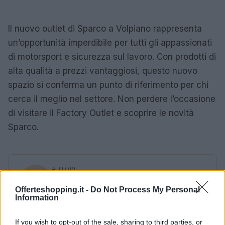
Il nuovo outlet di Sparco a Volpiano rappresenta
un’opportunità imperdibile per tutti gli appassionati
di motorsport e sicurezza sul lavoro. Con prodotti di
alta qualità a prezzi vantaggiosi, questo nuovo
spazio si conferma un punto di riferimento per chi
cerca il meglio nel settore. Non perdere l’occasione
di visitare il Factory Outlet e scoprire le novità
Sparco.
AUTORE
Davide Ferraro
Offerteshopping.it -
Do Not Process My Personal
Davide Ferraro, giornalista esperto di consumi
Information
e commercio elettronico, analizza offerte e
dinamiche dello shopping online aiutando i
If you wish to opt-out of the sale, sharing to third parties, or