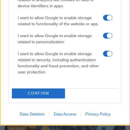
prestito di Dovbyk al Bologna
device identifiers in apps.
Davide Ferraro · 29 Lug 2026
I want to allow Google to enable storage
related to functionality of the website or app.
MILANO
I want to allow Google to enable storage
related to personalization.
I want to allow Google to enable storage
related to security, including authentication
functionality and fraud prevention, and other
user protection.
CONFIRM
Costo della vita a Verona: come l’inflazione sta
cambiando le abitudini di spesa
Data Deletion
Data Access
Privacy Policy
Davide Ferraro · 19 Lug 2026
MILANO