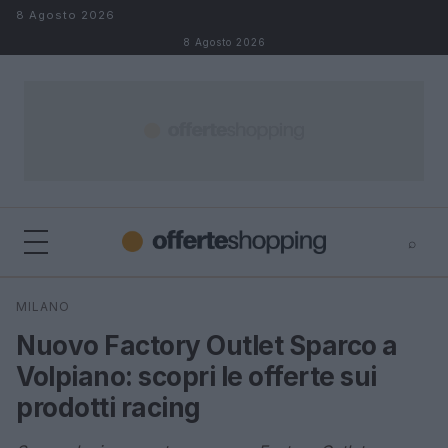
Salta al contenuto
8 Agosto 2026
8 Agosto 2026
⌕
⌕
×
MILANO
Cerca
Nuovo Factory Outlet Sparco a
Volpiano: scopri le offerte sui
prodotti racing