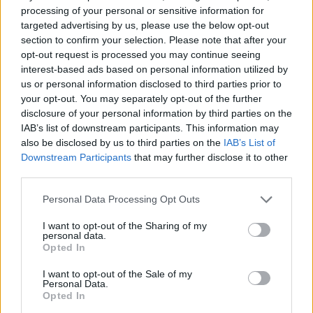
lettori a riconoscere lo sconto reale dal
processing of your personal or sensitive information for
marketing; collabora da anni con guide all
targeted advertising by us, please use the below opt-out
acquisto.
section to confirm your selection. Please note that after your
opt-out request is processed you may continue seeing
interest-based ads based on personal information utilized by
us or personal information disclosed to third parties prior to
your opt-out. You may separately opt-out of the further
disclosure of your personal information by third parties on the
IAB’s list of downstream participants. This information may
also be disclosed by us to third parties on the
IAB’s List of
Downstream Participants
that may further disclose it to other
third parties.
Please note that this website/app uses one or more Google
Personal Data Processing Opt Outs
services and may gather and store information including but
not limited to your visit or usage behaviour. You may click to
I want to opt-out of the Sharing of my
personal data.
grant or deny consent to Google and its third-party tags to
Opted In
use your data for below specified purposes in below Google
consent section.
I want to opt-out of the Sale of my
Personal Data.
Opted In