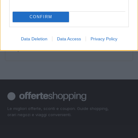
3
Costo della vita a Verona: come l’inflazione sta
cambiando le abitudini di spesa
CONFIRM
4
Cosa fare a Bologna il 7 luglio: musica, cinema e
incontri letterari
Data Deletion
Data Access
Privacy Policy
5
Nico Paz al Como: il Real Madrid valuta il ritorno in
prestito
Le migliori offerte, sconti e coupon. Guide shopping,
orari negozi e viaggi convenienti.
SEZIONI