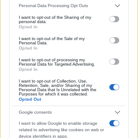
Please note that this website/app uses one or more Google
Personal Data Processing Opt Outs
services and may gather and store information including but
not limited to your visit or usage behaviour. You may click to
I want to opt-out of the Sharing of my
personal data.
grant or deny consent to Google and its third-party tags to
Opted In
use your data for below specified purposes in below Google
consent section.
I want to opt-out of the Sale of my
Personal Data.
Opted In
I want to opt-out of processing my
Personal Data for Targeted Advertising.
Opted In
I want to opt-out of Collection, Use,
Costo della vita a Verona: come l’inflazione sta
Retention, Sale, and/or Sharing of my
cambiando le abitudini di spesa
Personal Data that Is Unrelated with the
Purposes for which it was collected.
Davide Ferraro · 19 Lug 2026
Opted Out
MILANO
Google consents
I want to allow Google to enable storage
related to advertising like cookies on web or
device identifiers in apps.