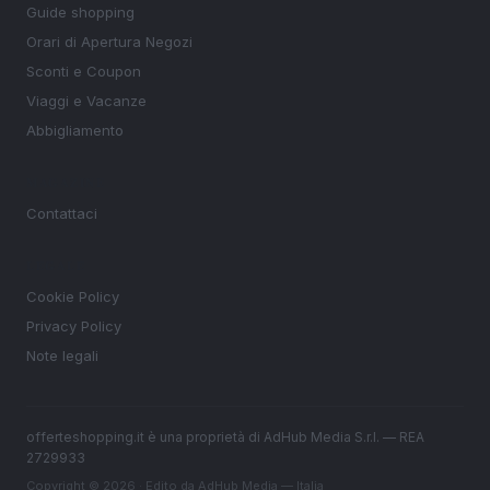
Guide shopping
Orari di Apertura Negozi
Sconti e Coupon
Viaggi e Vacanze
Abbigliamento
MAGAZINE
Contattaci
LEGALE
Cookie Policy
Privacy Policy
Note legali
offerteshopping.it è una proprietà di AdHub Media S.r.l. — REA
2729933
Copyright © 2026 · Edito da AdHub Media — Italia