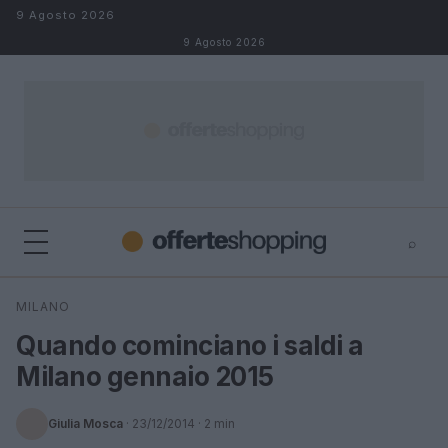
Salta al contenuto
9 Agosto 2026
9 Agosto 2026
⌕
⌕
×
MILANO
Cerca
Quando cominciano i saldi a
Milano gennaio 2015
Giulia Mosca
·
23/12/2014
· 2 min