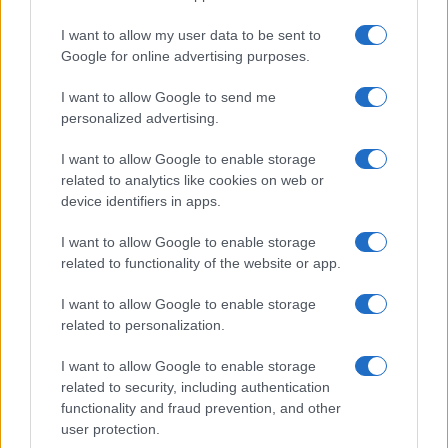
I want to allow my user data to be sent to
Google for online advertising purposes.
I want to allow Google to send me
personalized advertising.
I want to allow Google to enable storage
related to analytics like cookies on web or
Cosa fare a Bologna il 7 luglio: musica, cinema e
device identifiers in apps.
incontri letterari
Cristian Castiglioni · 8 Lug 2026
I want to allow Google to enable storage
related to functionality of the website or app.
I want to allow Google to enable storage
PIÙ LETTI
related to personalization.
1
Offerte eDreams nuove destinazioni Milano Malpensa
I want to allow Google to enable storage
Ryanair
related to security, including authentication
functionality and fraud prevention, and other
2
Calciomercato: dettagli sulla cessione di Castro e il
user protection.
prestito di Dovbyk al Bologna