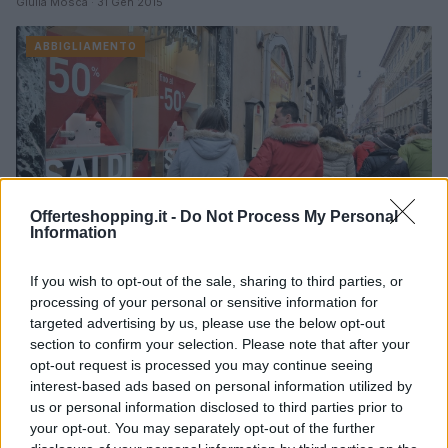
Giulia Mosca · 31 Gen 2015
ABBIGLIAMENTO
Offerteshopping.it -
Do Not Process My Personal
Information
Quando finiscono i saldi a Modena inverno
If you wish to opt-out of the sale, sharing to third parties, or
2015
processing of your personal or sensitive information for
targeted advertising by us, please use the below opt-out
Federica Ottone · 9 Gen 2015
section to confirm your selection. Please note that after your
opt-out request is processed you may continue seeing
BOLOGNA
interest-based ads based on personal information utilized by
us or personal information disclosed to third parties prior to
your opt-out. You may separately opt-out of the further