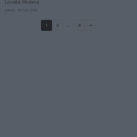
Località: Modena
admin · 16 Feb 2010
1
2
…
8
→