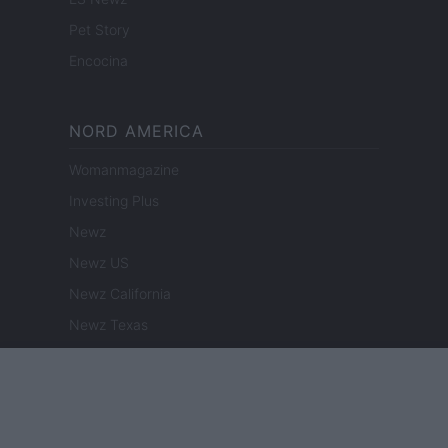
Pet Story
Encocina
NORD AMERICA
Womanmagazine
Investing Plus
Newz
Newz US
Newz California
Newz Texas
Newz Florida
Newz New York
Newz Pennsylvania