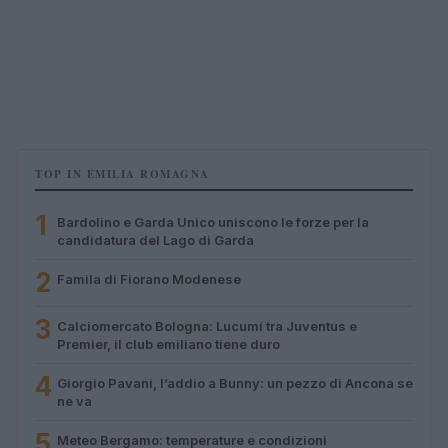
TOP IN EMILIA ROMAGNA
1
Bardolino e Garda Unico uniscono le forze per la
candidatura del Lago di Garda
2
Famila di Fiorano Modenese
3
Calciomercato Bologna: Lucumí tra Juventus e
Premier, il club emiliano tiene duro
4
Giorgio Pavani, l’addio a Bunny: un pezzo di Ancona se
ne va
5
Meteo Bergamo: temperature e condizioni