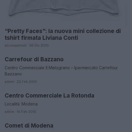
“Pretty Faces”: la nuova mini collezione di
tshirt firmata Liviana Conti
alicemanfroni · 26 Dic 2010
Carrefour di Bazzano
BOLOGNA
Centro Commerciale Il Melograno – Ipermercato Carrefour
Bazzano
admin · 22 Feb 2010
Centro Commerciale La Rotonda
EMILIA ROMAGNA
Località: Modena
admin · 16 Feb 2010
Comet di Modena
EMILIA ROMAGNA