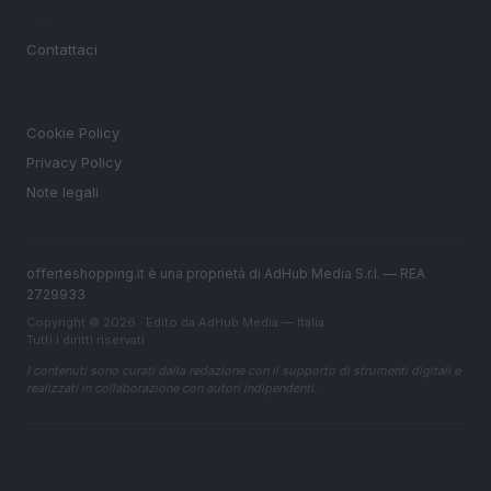
MAGAZINE
Contattaci
LEGALE
Cookie Policy
Privacy Policy
Note legali
offerteshopping.it è una proprietà di AdHub Media S.r.l. — REA
2729933
Copyright © 2026 · Edito da AdHub Media — Italia
Tutti i diritti riservati
I contenuti sono curati dalla redazione con il supporto di strumenti digitali e
realizzati in collaborazione con autori indipendenti.