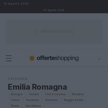
Salta al contenuto
10 Agosto 2026
10 Agosto 2026
⌕
⌕
×
Cerca
CATEGORIA
Emilia Romagna
Bologna
Ferrara
Forlì e Cesena
Modena
Parma
Piacenza
Ravenna
Reggio Emilia
Rimini
San Marino