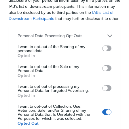
disclosure of your personal information by third parties on the
IAB’s list of downstream participants. This information may
also be disclosed by us to third parties on the
IAB’s List of
Downstream Participants
that may further disclose it to other
third parties.
Please note that this website/app uses one or more Google
Personal Data Processing Opt Outs
services and may gather and store information including but
not limited to your visit or usage behaviour. You may click to
I want to opt-out of the Sharing of my
personal data.
grant or deny consent to Google and its third-party tags to
Opted In
use your data for below specified purposes in below Google
Supermercati aperti giovedì grasso 12
consent section.
I want to opt-out of the Sale of my
febbraio 2015 a Bologna
Personal Data.
Opted In
Giulia Mosca · 9 Gen 2015
I want to opt-out of processing my
PARMA
Personal Data for Targeted Advertising.
Opted In
I want to opt-out of Collection, Use,
Retention, Sale, and/or Sharing of my
Personal Data that Is Unrelated with the
Purposes for which it was collected.
Opted Out