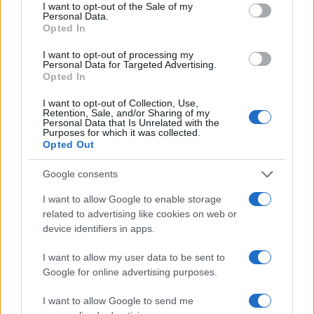
consent section.
I want to opt-out of the Sale of my
Personal Data.
Opted In
I want to opt-out of processing my
Personal Data for Targeted Advertising.
Crisi casa in Piemonte: sindacati in piazza contro il
Opted In
Piano Casa
I want to opt-out of Collection, Use,
Matteo Pellegrino · 28 Giu 2026
Retention, Sale, and/or Sharing of my
Personal Data that Is Unrelated with the
Purposes for which it was collected.
ABBIGLIAMENTO
Opted Out
Google consents
I want to allow Google to enable storage
related to advertising like cookies on web or
device identifiers in apps.
I want to allow my user data to be sent to
Google for online advertising purposes.
Quando finiscono i saldi a Modena inverno 2015
I want to allow Google to send me