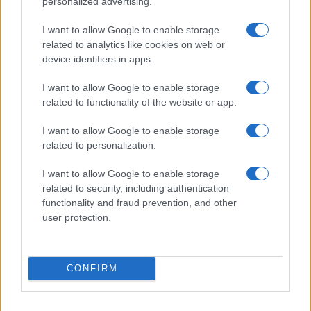
Federica Ottone · 9 Gen 2015
personalized advertising.
I want to allow Google to enable storage
related to analytics like cookies on web or
PIÙ LETTI
device identifiers in apps.
1
I want to allow Google to enable storage
Bardolino e Garda Unico uniscono le forze per la
related to functionality of the website or app.
candidatura del Lago di Garda
2
Calciomercato Bologna: Lucumí tra Juventus e
I want to allow Google to enable storage
Premier, il club emiliano tiene duro
related to personalization.
3
Giorgio Pavani, l’addio a Bunny: un pezzo di Ancona se
I want to allow Google to enable storage
ne va
related to security, including authentication
functionality and fraud prevention, and other
4
Meteo Bergamo: temperature e condizioni
user protection.
atmosferiche per il 27 luglio
5
Modena premiata per l’ottavo anno consecutivo per il
benessere animale
CONFIRM