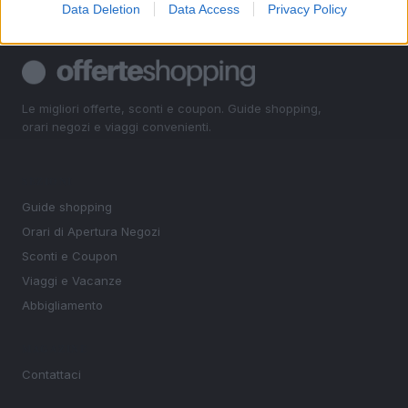
Data Deletion
Data Access
Privacy Policy
Le migliori offerte, sconti e coupon. Guide shopping,
orari negozi e viaggi convenienti.
SEZIONI
Guide shopping
Orari di Apertura Negozi
Sconti e Coupon
Viaggi e Vacanze
Abbigliamento
MAGAZINE
Contattaci