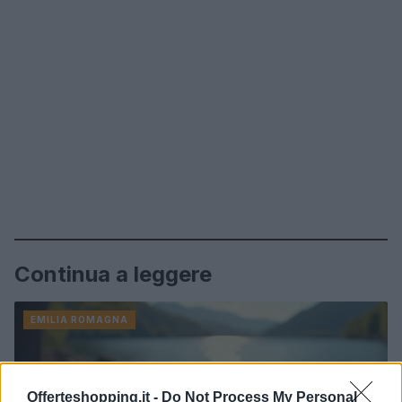
Continua a leggere
EMILIA ROMAGNA
Offerteshopping.it -
Do Not Process My Personal