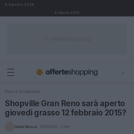
Salta al contenuto
8 Agosto 2026
8 Agosto 2026
⌕
⌕
×
EMILIA ROMAGNA
Cerca
Shopville Gran Reno sarà aperto
giovedì grasso 12 febbraio 2015?
Giulia Mosca
·
31/01/2015
· 2 min