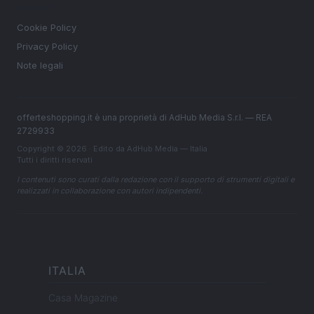
LEGALE
Cookie Policy
Privacy Policy
Note legali
offerteshopping.it è una proprietà di AdHub Media S.r.l. — REA
2729933
Copyright © 2026 · Edito da AdHub Media — Italia
Tutti i diritti riservati
I contenuti sono curati dalla redazione con il supporto di strumenti digitali e
realizzati in collaborazione con autori indipendenti.
ITALIA
Casa Magazine