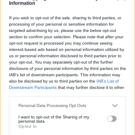
Information
If you wish to opt-out of the sale, sharing to third parties, or
processing of your personal or sensitive information for
targeted advertising by us, please use the below opt-out
section to confirm your selection. Please note that after your
opt-out request is processed you may continue seeing
interest-based ads based on personal information utilized by
us or personal information disclosed to third parties prior to
Bardolino e Garda Unico uniscono le forze per la
candidatura del Lago di Garda
your opt-out. You may separately opt-out of the further
disclosure of your personal information by third parties on the
Cristian Castiglioni · 22 Lug 2026
IAB’s list of downstream participants. This information may
also be disclosed by us to third parties on the
IAB’s List of
EMILIA ROMAGNA
Downstream Participants
that may further disclose it to other
third parties.
Please note that this website/app uses one or more Google
Personal Data Processing Opt Outs
services and may gather and store information including but
not limited to your visit or usage behaviour. You may click to
I want to opt-out of the Sharing of my
personal data.
grant or deny consent to Google and its third-party tags to
Opted In
use your data for below specified purposes in below Google