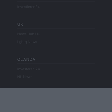
Investieren24
UK
News Hub UK
Lgbtq News
OLANDA
Investeren 24
NL Newz