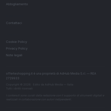
Abbigliamento
MAGAZINE
Contattaci
LEGALE
Cookie Policy
Privacy Policy
Note legali
offerteshopping.it è una proprietà di AdHub Media S.r.l. — REA
2729933
Copyright © 2026 · Edito da AdHub Media — Italia
Tutti i diritti riservati
I contenuti sono curati dalla redazione con il supporto di strumenti digitali e
realizzati in collaborazione con autori indipendenti.