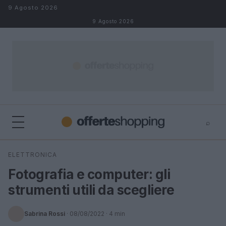
Salta al contenuto
9 Agosto 2026
9 Agosto 2026
⌕
⌕
×
ELETTRONICA
Cerca
Fotografia e computer: gli
strumenti utili da scegliere
Sabrina Rossi
·
08/08/2022
· 4 min