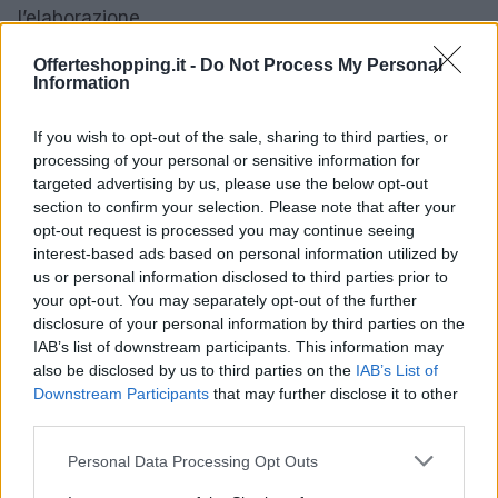
l’elaborazione.
Offerteshopping.it -
Do Not Process My Personal
Uno di questi device è rappresentato proprio dalla
Information
tavoletta grafica
, un accessorio che può essere
affiancato all’utilizzo di un computer tradizionale,
If you wish to opt-out of the sale, sharing to third parties, or
processing of your personal or sensitive information for
che in realtà non presenta costi elevati e che
targeted advertising by us, please use the below opt-out
consente di velocizzare e di ottimizzare tutte le fasi
section to confirm your selection. Please note that after your
della post produzione nella fotografia.
opt-out request is processed you may continue seeing
interest-based ads based on personal information utilized by
Una tavoletta di questo tipo ha una superficie sulla
us or personal information disclosed to third parties prior to
your opt-out. You may separately opt-out of the further
quale si può appoggiare la penna appositamente
disclosure of your personal information by third parties on the
progettata per funzionare su questi dispositivi.
IAB’s list of downstream participants. This information may
also be disclosed by us to third parties on the
IAB’s List of
Downstream Participants
that may further disclose it to other
third parties.
AUTORE
Sabrina Rossi
Please note that this website/app uses one or more Google
Personal Data Processing Opt Outs
services and may gather and store information including but