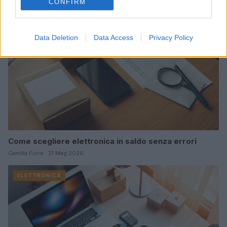
CONFIRM
Data Deletion
Data Access
Privacy Policy
Come scegliere elettronica in saldo senza errori
Camilla Fiore · 21 Mag 2026
ELETTRONICA