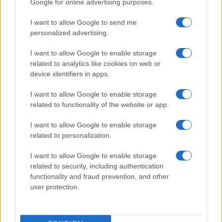
Google for online advertising purposes.
Continua a leggere
I want to allow Google to send me
personalized advertising.
ELETTRONICA
I want to allow Google to enable storage
related to analytics like cookies on web or
device identifiers in apps.
I want to allow Google to enable storage
related to functionality of the website or app.
I want to allow Google to enable storage
related to personalization.
I want to allow Google to enable storage
related to security, including authentication
functionality and fraud prevention, and other
Amazon Prime Day 2026: sconti su tech,
user protection.
elettrodomestici e molto altro
Davide Ferraro · 26 Giu 2026
ELETTRONICA