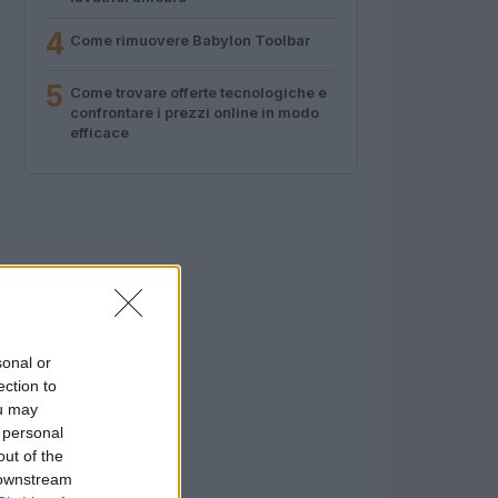
4
Come rimuovere Babylon Toolbar
5
Come trovare offerte tecnologiche e
confrontare i prezzi online in modo
efficace
sonal or
ection to
ou may
 personal
out of the
 downstream