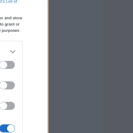
B’s List of
er and store
to grant or
ed purposes