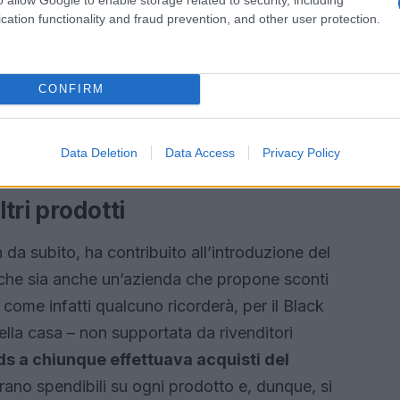
cation functionality and fraud prevention, and other user protection.
CONFIRM
2021 Amazon: sconti e offerte
”
Data Deletion
Data Access
Privacy Policy
ltri prodotti
 da subito, ha contribuito all’introduzione del
ca che sia anche un’azienda che propone sconti
 come infatti qualcuno ricorderà, per il Black
della casa – non supportata da rivenditori
rds a chiunque effettuava acquisti del
erano spendibili su ogni prodotto e, dunque, si