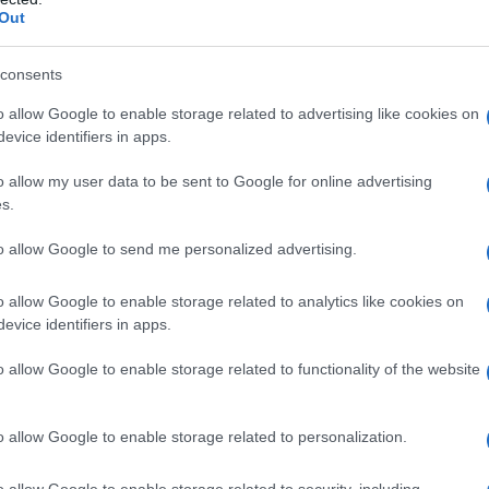
Out
ack Friday con Apple
consents
 più famoso al mondo, Amazon, avrà forse già
o allow Google to enable storage related to advertising like cookies on
ltimo modello di iPhone
, lo smartphone di Apple
evice identifiers in apps.
re dal 21 novembre, infatti, la gamma di iPhone 13
o allow my user data to be sent to Google for online advertising
 899 euro per la versione Mini e 989 euro per il
s.
mio di 40 euro sul piccolo di casa e 60 sul
to allow Google to send me personalized advertising.
de
, al momento,
sconti sulla versione Pro
.
o allow Google to enable storage related to analytics like cookies on
evice identifiers in apps.
o allow Google to enable storage related to functionality of the website
o allow Google to enable storage related to personalization.
o allow Google to enable storage related to security, including