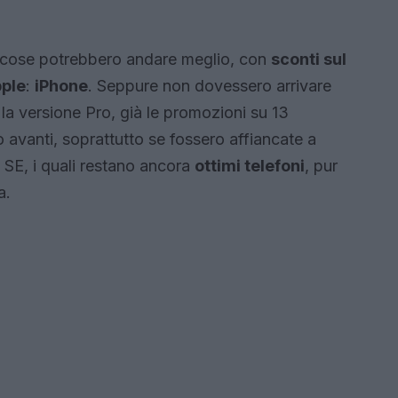
 cose potrebbero andare meglio, con
sconti sul
pple
:
iPhone
. Seppure non dovessero arrivare
e, la versione Pro, già le promozioni su 13
 avanti, soprattutto se fossero affiancate a
e SE, i quali restano ancora
ottimi telefoni
, pur
a.