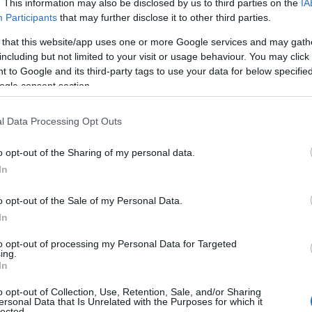
. This information may also be disclosed by us to third parties on the
IA
Participants
that may further disclose it to other third parties.
 that this website/app uses one or more Google services and may gath
including but not limited to your visit or usage behaviour. You may click 
 to Google and its third-party tags to use your data for below specifi
ogle consent section.
l Data Processing Opt Outs
pprofitta e, tra questi, non mancano di certo le
o opt-out of the Sharing of my personal data.
, ad esempio,
punta molto su questa giornata
In
a giornata, bensì un periodo che, talvolta, dura
o opt-out of the Sale of my Personal Data.
inuità con la stagione delle strenne natalizie e
In
no tetti altissimi.
to opt-out of processing my Personal Data for Targeted
ing.
o reparto marketing credono molto in questa
In
niziato a proporre offerte e sconti
su molti suoi
o opt-out of Collection, Use, Retention, Sale, and/or Sharing
ltre tramite i suoi rivenditori partner.
ersonal Data that Is Unrelated with the Purposes for which it
lected.