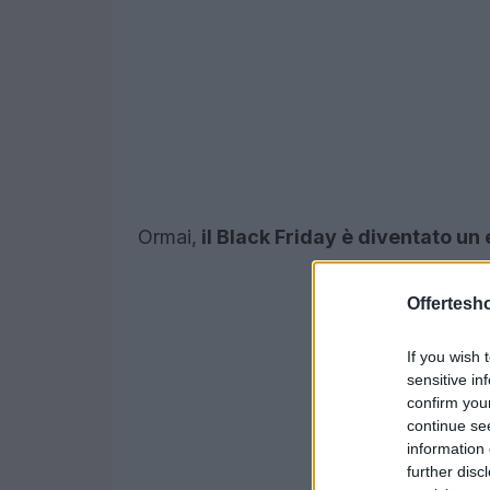
Ormai,
il Black Friday è diventato u
Offertesho
If you wish 
sensitive in
confirm you
continue se
information 
further disc