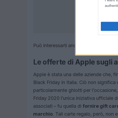
authenti
Può interessarti anche: “
Cyber Monday 
Le offerte di Apple sugli a
Apple è stata una delle aziende che, fin
Black Friday in Italia. Ciò non signifi
particolarmente ghiotti per l’occasione,
Friday 2020 l’unica iniziativa ufficiale 
associati – fu quella di
fornire gift ca
marchio
. Tali carte regalo, però, non 