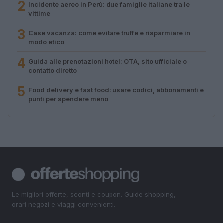
2
Incidente aereo in Perù: due famiglie italiane tra le
vittime
3
Case vacanza: come evitare truffe e risparmiare in
modo etico
4
Guida alle prenotazioni hotel: OTA, sito ufficiale o
contatto diretto
5
Food delivery e fast food: usare codici, abbonamenti e
punti per spendere meno
Le migliori offerte, sconti e coupon. Guide shopping,
orari negozi e viaggi convenienti.