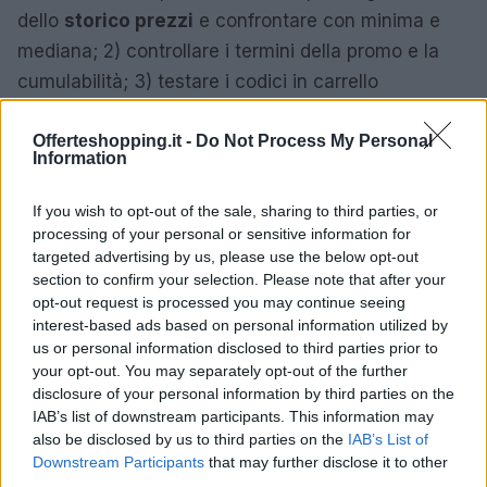
dello
storico prezzi
e confrontare con minima e
mediana; 2) controllare i termini della promo e la
cumulabilità; 3) testare i codici in carrello
cambiando l’ordine di applicazione; 4) attivare il
Offerteshopping.it -
Do Not Process My Personal
cashback
e rifare il checkout in una sola sessione;
Information
5) salvare il prodotto in lista desideri con alert a un
valore leggermente inferiore per cogliere ulteriori
If you wish to opt-out of the sale, sharing to third parties, or
cali. Se due o più segnali “veri” coincidono,
processing of your personal or sensitive information for
targeted advertising by us, please use the below opt-out
l’acquisto ha solide basi.
section to confirm your selection. Please note that after your
opt-out request is processed you may continue seeing
Esempi pratici: elettronica, moda e
interest-based ads based on personal information utilized by
spesa quotidiana
us or personal information disclosed to third parties prior to
your opt-out. You may separately opt-out of the further
Elettronica: uno smartphone di fascia media
disclosure of your personal information by third parties on the
IAB’s list of downstream participants. This information may
segnato a 349€ “–30%” potrebbe non essere un
also be disclosed by us to third parties on the
IAB’s List of
affare se la
mediana
a 90 giorni è 329€. L’acquisto
Downstream Participants
that may further disclose it to other
è sensato quando il prezzo scende a 299€ in
third parties.