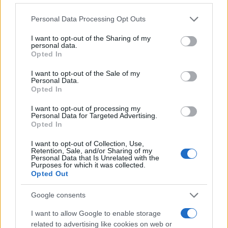
concomitanza con l’uscita del nuovo modello e si
Please note that this website/app uses one or more Google
Personal Data Processing Opt Outs
applica un
codice
10€ + 3% di
cashback
. Moda:
services and may gather and store information including but
not limited to your visit or usage behaviour. You may click to
I want to opt-out of the Sharing of my
sneaker di stagione a “–40%” ma con rialzo del
personal data.
grant or deny consent to Google and its third-party tags to
Opted In
listino due settimane prima; lo sconto reale arriva a
use your data for below specified purposes in below Google
fine stagione quando il prezzo scende sotto la
consent section.
I want to opt-out of the Sale of my
Personal Data.
media storica e si cumulano coupon newsletter e
Opted In
promo carrello. Spesa: sulle capsule caffè, le vere
I want to opt-out of processing my
offerte compaiono in lotti multipli; conviene
Personal Data for Targeted Advertising.
Opted In
impostare alert per il
prezzo unitario
e sfruttare
codici pagamento abbinati al cashback di
I want to opt-out of Collection, Use,
Retention, Sale, and/or Sharing of my
categoria.
Personal Data that Is Unrelated with the
Purposes for which it was collected.
Opted Out
Per massimizzare il risultato, la lista desideri va
curata: titoli standardizzati (marca, modello, SKU),
Google consents
note con il
target price
e link alternativi per cross-
I want to allow Google to enable storage
check. Nei periodi caldi, creare una sezione “pronti
related to advertising like cookies on web or