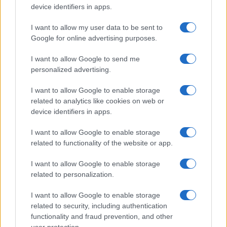
device identifiers in apps.
all’acquisto” con budget già allocato evita l’effetto
acquisto impulsivo quando l’alert scatta. L’ultimo
I want to allow my user data to be sent to
passaggio è decidere il punto di uscita: se il prezzo
Google for online advertising purposes.
raggiunge il target o tocca il minimo storico, si
I want to allow Google to send me
compra; se il codice non è cumulabile o il cashback
personalized advertising.
è escluso, si rinvia. La disciplina vale più di
I want to allow Google to enable storage
qualunque banner urlato.
related to analytics like cookies on web or
device identifiers in apps.
I want to allow Google to enable storage
AUTORE
related to functionality of the website or app.
Cristian Castiglioni
Cristian Castiglioni, veneziano, iniziò come
I want to allow Google to enable storage
blogger dopo aver postato una guida sui
related to personalization.
bacari e ricevuto centinaia di messaggi: quella
reazione spinse la sua trasformazione in
I want to allow Google to enable storage
redattore. Cura contenuti amichevoli e porta in
related to security, including authentication
redazione appunti fotografici di vaporetto e
functionality and fraud prevention, and other
cicchetti.
user protection.