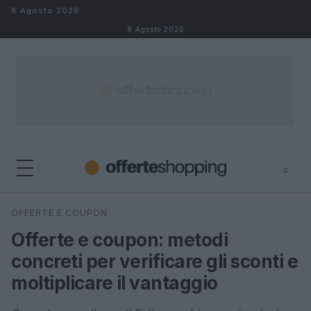
Salta al contenuto
8 Agosto 2026
8 Agosto 2026
⌕
⌕
×
OFFERTE E COUPON
Cerca
Offerte e coupon: metodi
concreti per verificare gli sconti e
moltiplicare il vantaggio