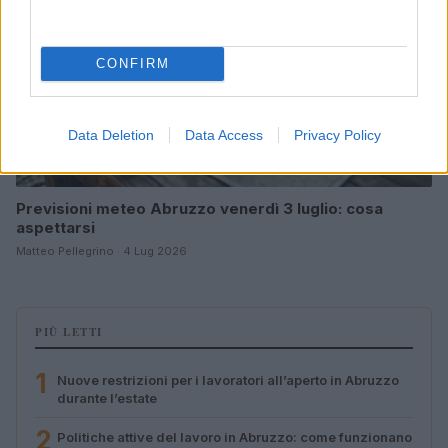
CONFIRM
Data Deletion
Data Access
Privacy Policy
Previsioni meteo Abruzzo venerdì 3 luglio: cosa
aspettarsi
Matteo Pellegrino · 4 Lug 2026
PIÙ LETTI
1
Nuove restrizioni per i lavoratori all’aperto in Abruzzo
durante l’estate
2
Politiche attive del lavoro in Abruzzo: come funzionano