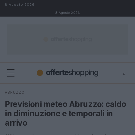
Salta al contenuto
8 Agosto 2026
8 Agosto 2026
⌕
⌕
×
ABRUZZO
Cerca
Previsioni meteo Abruzzo: caldo
in diminuzione e temporali in
arrivo