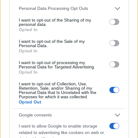
Please note that this website/app uses one or more Google
Personal Data Processing Opt Outs
Continua a leggere
services and may gather and store information including but
not limited to your visit or usage behaviour. You may click to
I want to opt-out of the Sharing of my
personal data.
grant or deny consent to Google and its third-party tags to
Opted In
ABRUZZO
use your data for below specified purposes in below Google
consent section.
I want to opt-out of the Sale of my
Personal Data.
Opted In
I want to opt-out of processing my
Personal Data for Targeted Advertising.
Opted In
I want to opt-out of Collection, Use,
Retention, Sale, and/or Sharing of my
Personal Data that Is Unrelated with the
Purposes for which it was collected.
Opted Out
Politiche attive del lavoro in Abruzzo: come
Google consents
funzionano i finanziamenti per tirocini e cantieri
I want to allow Google to enable storage
Matteo Pellegrino · 15 Lug 2026
related to advertising like cookies on web or