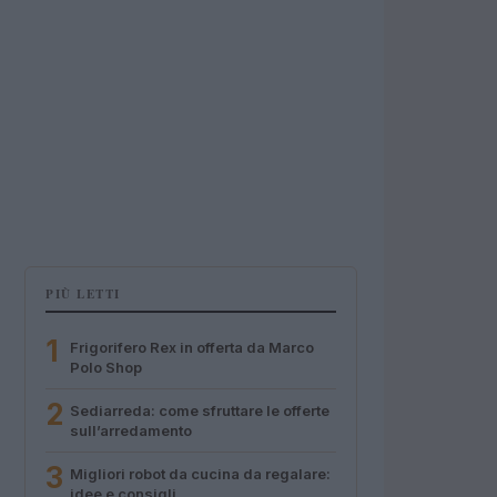
PIÙ LETTI
1
Frigorifero Rex in offerta da Marco
Polo Shop
2
Sediarreda: come sfruttare le offerte
sull’arredamento
3
Migliori robot da cucina da regalare:
idee e consigli