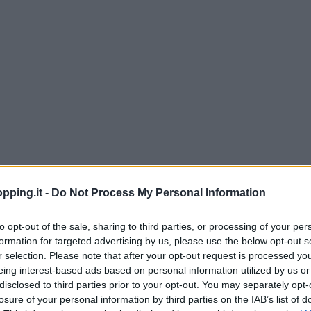
pping.it -
Do Not Process My Personal Information
cato oggi presenta diversi tipi di
piani cottura
.
ù adatto alle nostre esigenze è diventato più
to opt-out of the sale, sharing to third parties, or processing of your per
erare al momento dell’acquisto: estetica,
formation for targeted advertising by us, please use the below opt-out s
r selection. Please note that after your opt-out request is processed y
za, efficienza enegetica. Ogni tipologia
eing interest-based ads based on personal information utilized by us or
 e svantaggi
. Sta a noi decidere quello che che
disclosed to third parties prior to your opt-out. You may separately opt-
losure of your personal information by third parties on the IAB’s list of
re bene, bisogna conoscere. Se stai valutando di