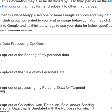
. This information may also be disclosed by us to third parties on the
IA
a tua cucina ma vuoi prima saperne di più, ti
Participants
that may further disclose it to other third parties.
 that this website/app uses one or more Google services and may gath
including but not limited to your visit or usage behaviour. You may click 
 to Google and its third-party tags to use your data for below specifi
ogle consent section.
l Data Processing Opt Outs
o opt-out of the Sharing of my personal data.
In
o opt-out of the Sale of my Personal Data.
In
to opt-out of processing my Personal Data for Targeted
ing.
In
o opt-out of Collection, Use, Retention, Sale, and/or Sharing
ersonal Data that Is Unrelated with the Purposes for which it
lected.