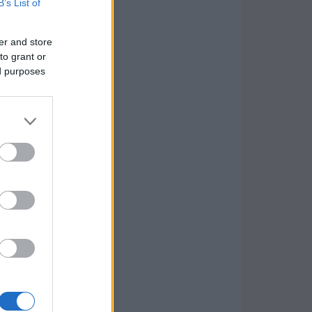
B’s List of
er and store
to grant or
ed purposes