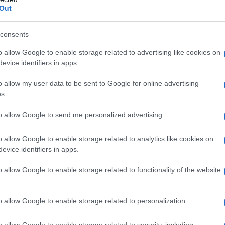
Out
consents
 gas resta ancora il più ricercato e venduto. Il
o allow Google to enable storage related to advertising like cookies on
ncipali motivi che lo fa preferire ad altri. I
evice identifiers in apps.
olano istantaneamente il calore e accettano sui
o allow my user data to be sent to Google for online advertising
n altro elemento che rende molto popolari i piani
s.
esti piani sono tra i
più economici
. Va però
to allow Google to send me personalized advertising.
 momento dell’acquisto potrebbe andare disperso
energetico. Il piano a gas, infatti, non figura
o allow Google to enable storage related to analytics like cookies on
rsione di energia
è certamente il suo principale
evice identifiers in apps.
o allow Google to enable storage related to functionality of the website
o una novità tecnologica, non è detto che siano
o allow Google to enable storage related to personalization.
eramento. I modelli di ultima generazione hanno
uanto riguarda la
sicurezza
. Le pericolose
o allow Google to enable storage related to security, including