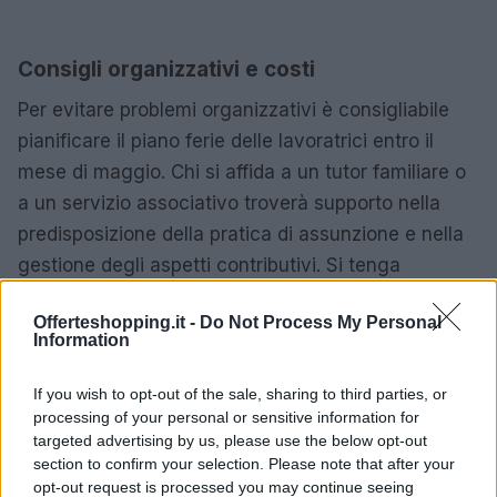
Consigli organizzativi e costi
Per evitare problemi organizzativi è consigliabile
pianificare il piano ferie delle lavoratrici entro il
mese di maggio. Chi si affida a un tutor familiare o
a un servizio associativo troverà supporto nella
predisposizione della pratica di assunzione e nella
gestione degli aspetti contributivi. Si tenga
presente che durante le ferie della titolare, se è
Offerteshopping.it -
Do Not Process My Personal
presente la sostituta, il datore di lavoro è tenuto al
Information
pagamento di due retribuzioni e relativi contributi
per il periodo interessato.
If you wish to opt-out of the sale, sharing to third parties, or
processing of your personal or sensitive information for
La gestione corretta delle ferie e delle sostituzioni è
targeted advertising by us, please use the below opt-out
section to confirm your selection. Please note that after your
parte di un approccio più ampio: riconoscere e
opt-out request is processed you may continue seeing