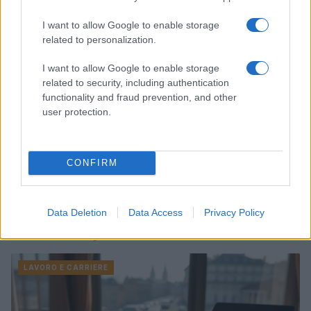
LAVORO E CARRIERE
I want to allow Google to enable storage
related to personalization.
I want to allow Google to enable storage
related to security, including authentication
functionality and fraud prevention, and other
user protection.
CONFIRM
La crisi commerciale di Via Roma: negozi che
Data Deletion
Data Access
Privacy Policy
chiudono e sfide per il centro storico
Davide Ferraro · 19 Lug 2026
LAVORO E CARRIERE