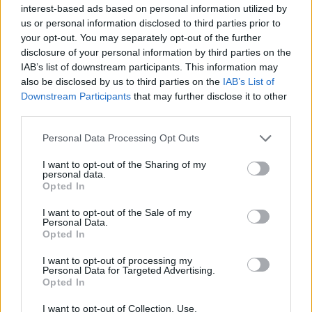
regolamentare il lavoro di cura significa offrire
interest-based ads based on personal information utilized by
stabilità a milioni di famiglie e dignità contrattuale
us or personal information disclosed to third parties prior to
your opt-out. You may separately opt-out of the further
ai lavoratori che quotidianamente assistono
disclosure of your personal information by third parties on the
anziani, persone fragili e bambini.
IAB’s list of downstream participants. This information may
also be disclosed by us to third parties on the
IAB’s List of
Downstream Participants
that may further disclose it to other
third parties.
AUTORE
Matteo Pellegrino
Please note that this website/app uses one or more Google
Personal Data Processing Opt Outs
services and may gather and store information including but
Matteo Pellegrino ha organizzato una sfilata
not limited to your visit or usage behaviour. You may click to
I want to opt-out of the Sharing of my
pop-up nei vicoli del Quartieri Spagnoli per
personal data.
grant or deny consent to Google and its third-party tags to
promuovere giovani designer; è editorialista
Opted In
use your data for below specified purposes in below Google
moda che cura rubriche su artigianato e
consent section.
I want to opt-out of the Sale of my
tendenze locali. Nato a Napoli, conserva
Personal Data.
bozze di pattern e appunti presi nelle sartorie
Opted In
di via Toledo.
I want to opt-out of processing my
Personal Data for Targeted Advertising.
Opted In
I want to opt-out of Collection, Use,