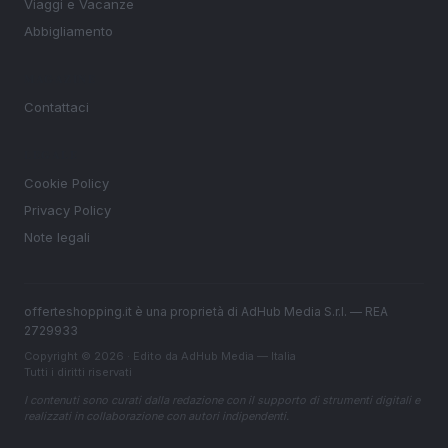
Viaggi e Vacanze
Abbigliamento
MAGAZINE
Contattaci
LEGALE
Cookie Policy
Privacy Policy
Note legali
offerteshopping.it è una proprietà di AdHub Media S.r.l. — REA
2729933
Copyright © 2026 · Edito da AdHub Media — Italia
Tutti i diritti riservati
I contenuti sono curati dalla redazione con il supporto di strumenti digitali e
realizzati in collaborazione con autori indipendenti.