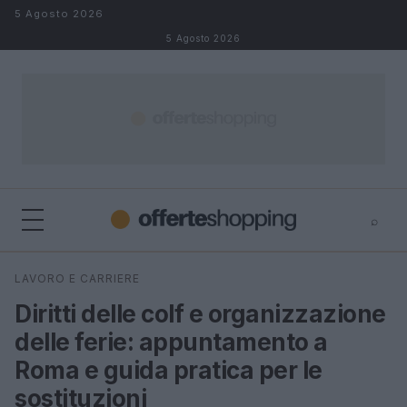
Salta al contenuto
5 Agosto 2026
5 Agosto 2026
⌕
⌕
×
LAVORO E CARRIERE
Cerca
Diritti delle colf e organizzazione
delle ferie: appuntamento a
Roma e guida pratica per le
sostituzioni