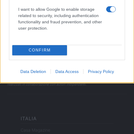
LEGALE
I want to allow Google to enable storage
Cookie Policy
related to security, including authentication
functionality and fraud prevention, and other
Privacy Policy
user protection.
Note legali
CONFIRM
offerteshopping.it è una proprietà di AdHub Media S.r.l. — REA
2729933
Copyright © 2026 · Edito da AdHub Media — Italia
Data Deletion
Data Access
Privacy Policy
Tutti i diritti riservati
I contenuti sono curati dalla redazione con il supporto di strumenti digitali e
realizzati in collaborazione con autori indipendenti.
ITALIA
Casa Magazine