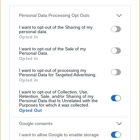
third parties.
Please note that this website/app uses one or more Google
Personal Data Processing Opt Outs
services and may gather and store information including but
not limited to your visit or usage behaviour. You may click to
I want to opt-out of the Sharing of my
personal data.
grant or deny consent to Google and its third-party tags to
Opted In
use your data for below specified purposes in below Google
consent section.
I want to opt-out of the Sale of my
Personal Data.
Opted In
I want to opt-out of processing my
Personal Data for Targeted Advertising.
Opted In
I want to opt-out of Collection, Use,
Retention, Sale, and/or Sharing of my
Personal Data that Is Unrelated with the
Purposes for which it was collected.
Opted Out
Google consents
TOP IN BOLZANO
I want to allow Google to enable storage