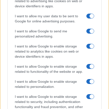
1
related to advertising like cookies on web or
Tribunale di Bolzano: 20 offerte per la sede provvisoria
e le cause del crollo
device identifiers in apps.
2
Demografia e inflazione a Bolzano: numeri e tendenze
I want to allow my user data to be sent to
del 2026
Google for online advertising purposes.
3
Euronics Point di Brunico 2
I want to allow Google to send me
personalized advertising.
4
Expert di Laives
I want to allow Google to enable storage
5
related to analytics like cookies on web or
OBI di Merano
device identifiers in apps.
I want to allow Google to enable storage
related to functionality of the website or app.
I want to allow Google to enable storage
related to personalization.
I want to allow Google to enable storage
Le migliori offerte, sconti e coupon. Guide shopping,
related to security, including authentication
orari negozi e viaggi convenienti.
functionality and fraud prevention, and other