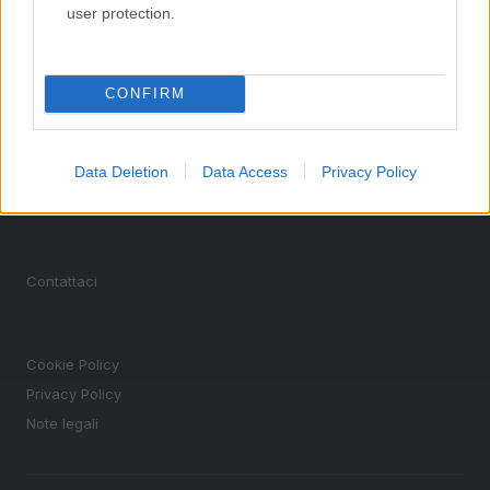
user protection.
SEZIONI
Guide shopping
CONFIRM
Orari di Apertura Negozi
Sconti e Coupon
Viaggi e Vacanze
Data Deletion
Data Access
Privacy Policy
Abbigliamento
MAGAZINE
Contattaci
LEGALE
Cookie Policy
Privacy Policy
Note legali