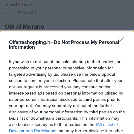
Località: Laives
admin · 16 Feb 2010
OBI di Merano
BOLZANO
Località: Merano
Offerteshopping.it -
Do Not Process My Personal
admin · 16 Feb 2010
Information
OBI di Varna
BOLZANO
If you wish to opt-out of the sale, sharing to third parties, or
Località: Varna
processing of your personal or sensitive information for
admin · 16 Feb 2010
targeted advertising by us, please use the below opt-out
section to confirm your selection. Please note that after your
opt-out request is processed you may continue seeing
Euronics Point di Vipiteno
BOLZANO
interest-based ads based on personal information utilized by
Località: VIPITENO
us or personal information disclosed to third parties prior to
admin · 16 Feb 2010
your opt-out. You may separately opt-out of the further
disclosure of your personal information by third parties on the
IAB’s list of downstream participants. This information may
also be disclosed by us to third parties on the
IAB’s List of
Downstream Participants
that may further disclose it to other