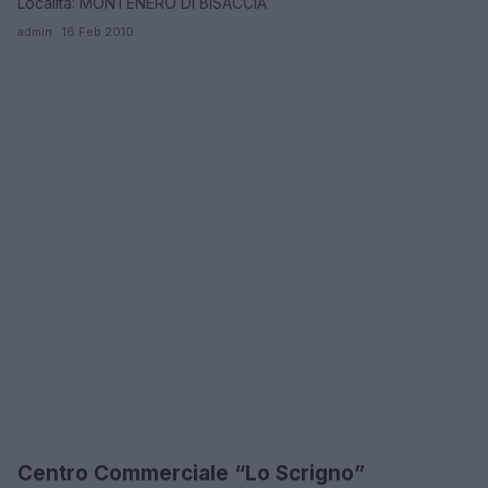
Località: MONTENERO DI BISACCIA
admin · 16 Feb 2010
Centro Commerciale “Lo Scrigno”
CAMPOBASSO