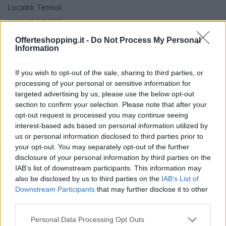
Località: Termoli
admin · 16 Feb 2010
Offerteshopping.it -
Do Not Process My Personal
Centro commerciale Il Punto
CAMPOBASSO
Information
Località: Termoli
If you wish to opt-out of the sale, sharing to third parties, or
admin · 16 Feb 2010
processing of your personal or sensitive information for
targeted advertising by us, please use the below opt-out
Centro Commerciale La Fontana
CAMPOBASSO
section to confirm your selection. Please note that after your
Località: Termoli
opt-out request is processed you may continue seeing
admin · 16 Feb 2010
interest-based ads based on personal information utilized by
us or personal information disclosed to third parties prior to
Centro Commerciale Sannicola – Carrefour
your opt-out. You may separately opt-out of the further
CAMPOBASSO
disclosure of your personal information by third parties on the
Località: Termoli
IAB’s list of downstream participants. This information may
admin · 16 Feb 2010
also be disclosed by us to third parties on the
IAB’s List of
Downstream Participants
that may further disclose it to other
Euronics di Termoli
CAMPOBASSO
third parties.
Località: Termoli
Please note that this website/app uses one or more Google
Personal Data Processing Opt Outs