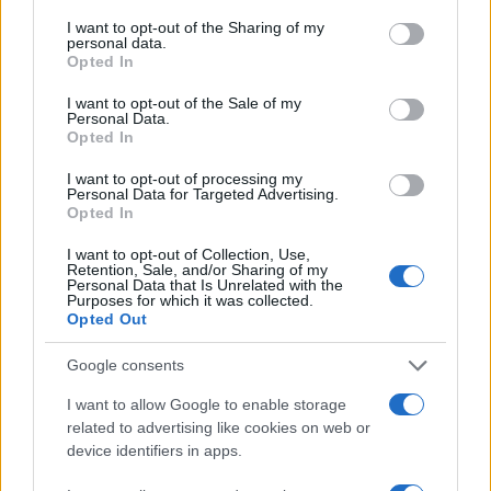
admin · 16 Feb 2010
services and may gather and store information including but
not limited to your visit or usage behaviour. You may click to
I want to opt-out of the Sharing of my
personal data.
Centro Commerciale In Piazza
grant or deny consent to Google and its third-party tags to
ISERNIA
Opted In
use your data for below specified purposes in below Google
Località: Isernia
consent section.
I want to opt-out of the Sale of my
admin · 16 Feb 2010
Personal Data.
Opted In
UniEuro di Isernia
ISERNIA
I want to opt-out of processing my
Personal Data for Targeted Advertising.
Località: Isernia
Opted In
admin · 16 Feb 2010
I want to opt-out of Collection, Use,
Retention, Sale, and/or Sharing of my
Personal Data that Is Unrelated with the
Purposes for which it was collected.
Opted Out
Google consents
I want to allow Google to enable storage
related to advertising like cookies on web or
device identifiers in apps.