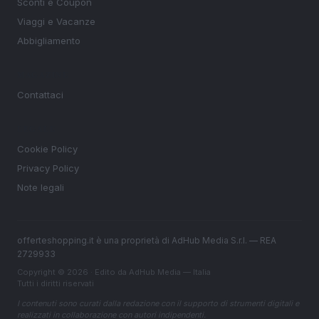
Sconti e Coupon
Viaggi e Vacanze
Abbigliamento
MAGAZINE
Contattaci
LEGALE
Cookie Policy
Privacy Policy
Note legali
offerteshopping.it è una proprietà di AdHub Media S.r.l. — REA
2729933
Copyright © 2026 · Edito da AdHub Media — Italia
Tutti i diritti riservati
I contenuti sono curati dalla redazione con il supporto di strumenti digitali e
realizzati in collaborazione con autori indipendenti.