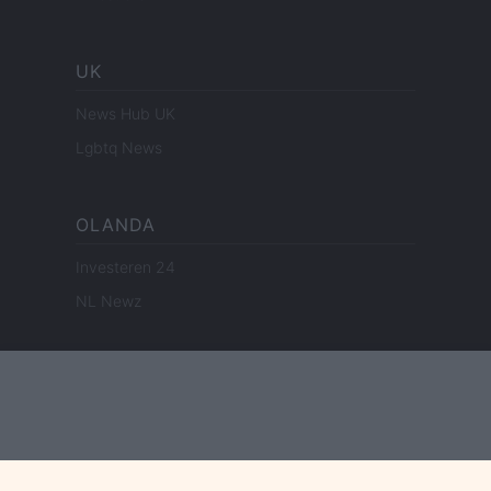
UK
News Hub UK
Lgbtq News
OLANDA
Investeren 24
NL Newz