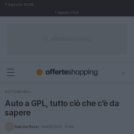
Salta al contenuto
7 Agosto 2026
7 Agosto 2026
⌕
⌕
×
AUTOMOBILI
Cerca
Auto a GPL, tutto ciò che c’è da
sapere
Sabrina Rossi
·
04/08/2022
· 3 min