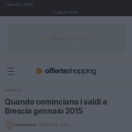
Salta al contenuto
7 Agosto 2026
7 Agosto 2026
⌕
⌕
×
BRESCIA
Cerca
Quando cominciano i saldi a
Brescia gennaio 2015
Giulia Mosca
·
26/12/2014
· 2 min