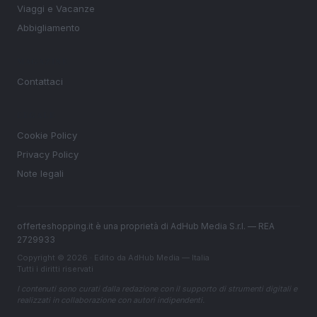
Viaggi e Vacanze
Abbigliamento
MAGAZINE
Contattaci
LEGALE
Cookie Policy
Privacy Policy
Note legali
offerteshopping.it è una proprietà di AdHub Media S.r.l. — REA
2729933
Copyright © 2026 · Edito da AdHub Media — Italia
Tutti i diritti riservati
I contenuti sono curati dalla redazione con il supporto di strumenti digitali e
realizzati in collaborazione con autori indipendenti.