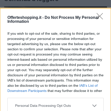
BRESCIA
Offerteshopping.it -
Do Not Process My Personal
Information
If you wish to opt-out of the sale, sharing to third parties, or
processing of your personal or sensitive information for
targeted advertising by us, please use the below opt-out
section to confirm your selection. Please note that after your
opt-out request is processed you may continue seeing
interest-based ads based on personal information utilized by
us or personal information disclosed to third parties prior to
your opt-out. You may separately opt-out of the further
disclosure of your personal information by third parties on the
Animali imbalsamati a Cremona: il processo per
IAB’s list of downstream participants. This information may
detenzione illecita
also be disclosed by us to third parties on the
IAB’s List of
Downstream Participants
that may further disclose it to other
Matteo Pellegrino · 11 Lug 2026
third parties.
BRESCIA
Please note that this website/app uses one or more Google
Personal Data Processing Opt Outs
services and may gather and store information including but