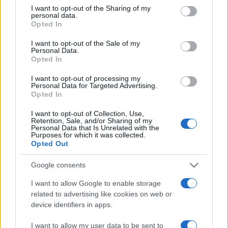
not limited to your visit or usage behaviour. You may click to
I want to opt-out of the Sharing of my
personal data.
grant or deny consent to Google and its third-party tags to
Opted In
use your data for below specified purposes in below Google
consent section.
I want to opt-out of the Sale of my
Personal Data.
Opted In
I want to opt-out of processing my
Personal Data for Targeted Advertising.
Opted In
I want to opt-out of Collection, Use,
Retention, Sale, and/or Sharing of my
Furti in abitazione in Lombardia: i numeri e le
Personal Data that Is Unrelated with the
contromisure più diffuse
Purposes for which it was collected.
Opted Out
Matteo Pellegrino · 3 Lug 2026
Google consents
ABBIGLIAMENTO
I want to allow Google to enable storage
related to advertising like cookies on web or
device identifiers in apps.
I want to allow my user data to be sent to