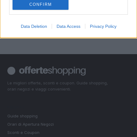
CONFIRM
4
Quando cominciano i saldi a Brescia gennaio 2015
5
Boario Centro
Data Deletion
Data Access
Privacy Policy
Le migliori offerte, sconti e coupon. Guide shopping,
orari negozi e viaggi convenienti.
SEZIONI
Guide shopping
Orari di Apertura Negozi
Sconti e Coupon