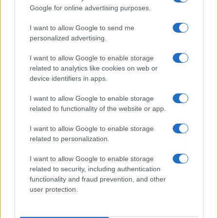
Google for online advertising purposes.
I want to allow Google to send me
personalized advertising.
I want to allow Google to enable storage
related to analytics like cookies on web or
Quando finiscono i saldi a Brescia inverno 2015
device identifiers in apps.
Federica Ottone · 9 Gen 2015
I want to allow Google to enable storage
related to functionality of the website or app.
PIÙ LETTI
I want to allow Google to enable storage
related to personalization.
1
Furti in abitazione in Lombardia: i numeri e le
I want to allow Google to enable storage
contromisure più diffuse
related to security, including authentication
2
functionality and fraud prevention, and other
Animali imbalsamati a Cremona: il processo per
detenzione illecita
user protection.
3
Quando finiscono i saldi a Brescia inverno 2015