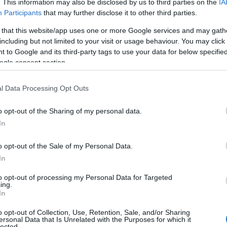
. This information may also be disclosed by us to third parties on the
IA
Participants
that may further disclose it to other third parties.
 that this website/app uses one or more Google services and may gath
including but not limited to your visit or usage behaviour. You may click 
 to Google and its third-party tags to use your data for below specifi
ogle consent section.
l Data Processing Opt Outs
o opt-out of the Sharing of my personal data.
In
in casa
o opt-out of the Sale of my Personal Data.
In
 non volete comprare qualcosa di scontato o già
to opt-out of processing my Personal Data for Targeted
 creare qualcosa con le vostre mani. Può essere
ing.
In
iusi in casa durante la zona rossa!
o opt-out of Collection, Use, Retention, Sale, and/or Sharing
ersonal Data that Is Unrelated with the Purposes for which it
lected.