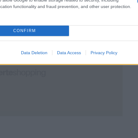
dee e suggerimenti per creare gioielli
cation functionality and fraud prevention, and other user protection.
on le perline.
CONFIRM
Data Deletion
Data Access
Privacy Policy