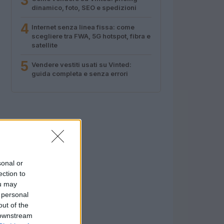
3
dinamico, foto, SEO e spedizioni
4
Internet senza linea fissa: come
scegliere tra FWA, 5G hotspot, fibra e
satellite
5
Vendere vestiti usati su Vinted:
guida completa e senza errori
sonal or
ection to
ou may
 personal
out of the
 downstream