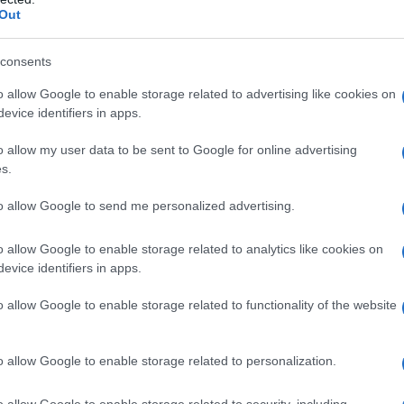
Out
momenti passati insieme, le
memorie
costruite
 tra gli scaffali, nelle borse, nei cassetti, e
consents
o un significato speciale per voi due. Il biglietto
o allow Google to enable storage related to advertising like cookies on
evice identifiers in apps.
o emozionare, o della mostra del vostro artista
ma
vi ha accompagnato. Potete raccogliere dei
o allow my user data to be sent to Google for online advertising
libro, ritrovare i disegni che le avevate dedicato
s.
e delle foto dei momenti significativi: battesimi,
to allow Google to send me personalized advertising.
na volta raccolto tutto il materiale, prendete
o allow Google to enable storage related to analytics like cookies on
bbastanza grande e create il vostro
album dei
evice identifiers in apps.
terà ritagliare la scritta in pannolenci di un
lla a caldo.
o allow Google to enable storage related to functionality of the website
o allow Google to enable storage related to personalization.
iore manualità, quindi fate delle prove prima di
o allow Google to enable storage related to security, including