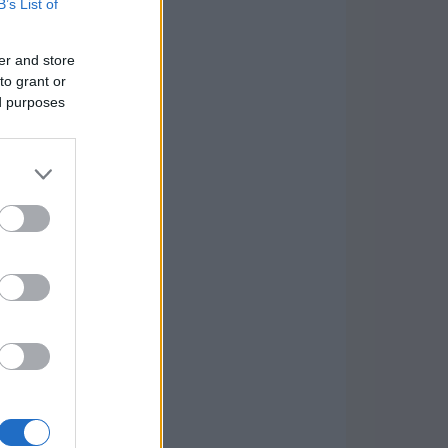
B’s List of
er and store
to grant or
ed purposes