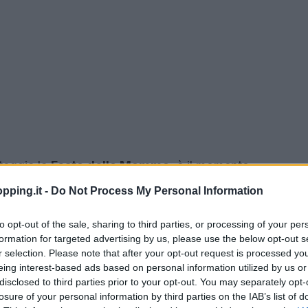
teggia la
Festa della Mamma
: è il momento
lete bene. Ma come? Ecco qualche idea per regali
pping.it -
Do Not Process My Personal Information
e della festa della mamma.
to opt-out of the sale, sharing to third parties, or processing of your per
formation for targeted advertising by us, please use the below opt-out s
r selection. Please note that after your opt-out request is processed y
eing interest-based ads based on personal information utilized by us or
disclosed to third parties prior to your opt-out. You may separately opt-
losure of your personal information by third parties on the IAB’s list of