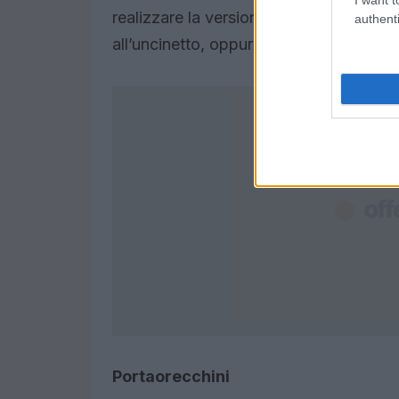
realizzare la versione definitiva. Ecco i
authenti
all’uncinetto, oppure per creare
gioielli
c
Portaorecchini