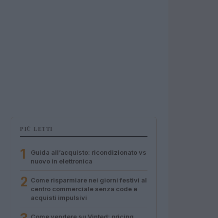
PIÙ LETTI
1
Guida all’acquisto: ricondizionato vs
nuovo in elettronica
2
Come risparmiare nei giorni festivi al
centro commerciale senza code e
acquisti impulsivi
Come vendere su Vinted: pricing