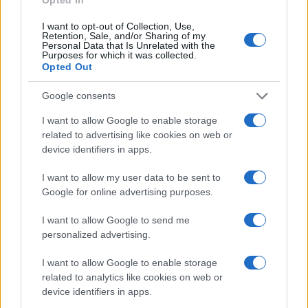
verificate per online.
Uso
almeno 3 abbinamenti possibili con capi già
I want to opt-out of Collection, Use,
Retention, Sale, and/or Sharing of my
posseduti.
Personal Data that Is Unrelated with the
Purposes for which it was collected.
Costo per uso
previsione di quante volte verrà
Opted Out
indossato.
Politica di reso
letta e salvata.
Google consents
Stop impulso
attendere 24 ore per gli acquisti
I want to allow Google to enable storage
non prioritari.
related to advertising like cookies on web or
device identifiers in apps.
Approfondimenti: outlet, online e casi
particolari
I want to allow my user data to be sent to
Google for online advertising purposes.
Negli
outlet
alcuni prodotti sono di collezioni
I want to allow Google to send me
passate, altri realizzati ad hoc. Il confronto su
personalized advertising.
codici articolo, materiali e dettagli di confezione
aiuta a capire cosa si sta comprando. Se il prezzo è
I want to allow Google to enable storage
related to analytics like cookies on web or
molto basso, verificare finiture e composizione con
device identifiers in apps.
ancora più attenzione. Online, il vantaggio è