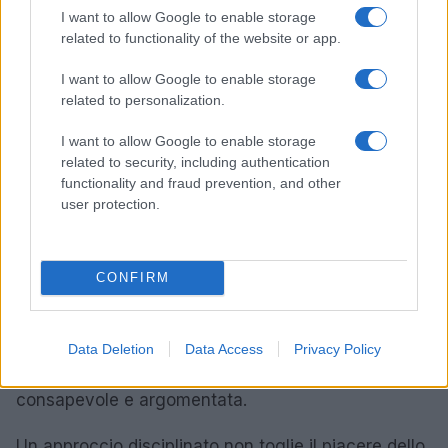
confrontare più rivenditori in pochi minuti; lo
I want to allow Google to enable storage
related to functionality of the website or app.
svantaggio è non poter toccare il tessuto. Per
compensare, si cercano foto ravvicinate,
I want to allow Google to enable storage
related to personalization.
descrizioni dettagliate, recensioni che citino
materiali, cuciture e
fit
.
I want to allow Google to enable storage
related to security, including authentication
Esistono eccezioni alla regola dell’evergreen: un
functionality and fraud prevention, and other
capo carattere può valere l’acquisto se completa
user protection.
un look essenziale e si abbina ad almeno tre outfit.
Allo stesso modo, un prezzo moderato per un capo
CONFIRM
stagionale può essere sensato se copre un bisogno
preciso e non ha alternative nel guardaroba. Il
punto fermo rimane la coerenza con
priorità
e
Data Deletion
Data Access
Privacy Policy
budget
ogni eccezione dovrebbe essere
consapevole e argomentata.
Un approccio disciplinato non toglie il piacere dello