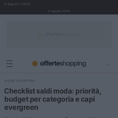
Salta al contenuto
6 Agosto 2026
6 Agosto 2026
⌕
⌕
×
GUIDE SHOPPING
Cerca
Checklist saldi moda: priorità,
budget per categoria e capi
evergreen