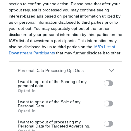
section to confirm your selection. Please note that after your
Checklist stampabile per affrontare i
opt-out request is processed you may continue seeing
saldi
interest-based ads based on personal information utilized by
us or personal information disclosed to third parties prior to
Questa
checklist
sintetizza i passaggi chiave. Si
your opt-out. You may separately opt-out of the further
disclosure of your personal information by third parties on the
può stampare e barrare durante lo shopping per
IAB’s list of downstream participants. This information may
mantenere il focus su priorità, budget e qualità:
also be disclosed by us to third parties on the
IAB’s List of
Downstream Participants
that may further disclose it to other
Priorità
elenco di 3 capi necessari (es.
third parties.
cappotto, scarpe da lavoro, camicie).
Please note that this website/app uses one or more Google
Personal Data Processing Opt Outs
Budget totale
e
per categoria
(capispalla %,
services and may gather and store information including but
scarpe %, base wardrobe %, extra %).
not limited to your visit or usage behaviour. You may click to
I want to opt-out of the Sharing of my
Prezzo pieno
annotato per gli articoli target e
personal data.
grant or deny consent to Google and its third-party tags to
Opted In
calcolo dello sconto reale.
use your data for below specified purposes in below Google
Materiali
composizione minima accettabile (es.
consent section.
I want to opt-out of the Sale of my
Personal Data.
lana ≥ 70%, cotone denso, pelle pieno fiore).
Opted In
Controllo qualità
cuciture dritte, trama fitta,
assenza di difetti visibili.
I want to opt-out of processing my
Personal Data for Targeted Advertising.
Fit
prova in movimento; misure personali
Opted In