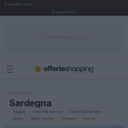
Salta al contenuto
6 Agosto 2026
6 Agosto 2026
⌕
⌕
×
Cerca
CATEGORIA
Sardegna
Cagliari
Carbonia-Iglesias
Medio Campidano
Nuoro
Olbia-Tempio
Oristano
Sassari