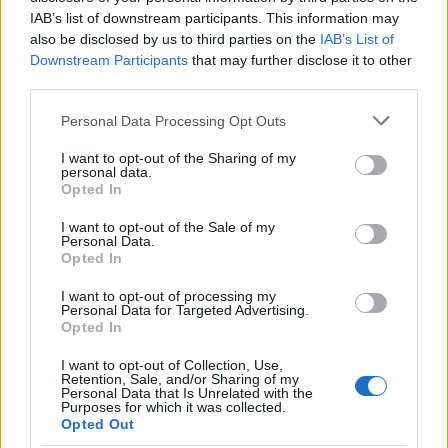
admin · 16 Feb 2010
IAB’s list of downstream participants. This information may
also be disclosed by us to third parties on the
IAB’s List of
UniEuro di Sassari
ORARI DI APERTURA NEGOZI
Downstream Participants
that may further disclose it to other
third parties.
Località: Sassari
admin · 16 Feb 2010
Please note that this website/app uses one or more Google
Personal Data Processing Opt Outs
services and may gather and store information including but
Media World di Sestu
CAGLIARI
not limited to your visit or usage behaviour. You may click to
I want to opt-out of the Sharing of my
personal data.
grant or deny consent to Google and its third-party tags to
Località: Sestu
Opted In
use your data for below specified purposes in below Google
admin · 16 Feb 2010
consent section.
I want to opt-out of the Sale of my
Personal Data.
Auchan di Santa Gilla
Opted In
CAGLIARI
Località: Cagliari
I want to opt-out of processing my
Personal Data for Targeted Advertising.
admin · 16 Feb 2010
Opted In
Bata di Cagliari via Petrarca
CAGLIARI
I want to opt-out of Collection, Use,
Retention, Sale, and/or Sharing of my
Località: Cagliari
Personal Data that Is Unrelated with the
Purposes for which it was collected.
admin · 16 Feb 2010
Opted Out