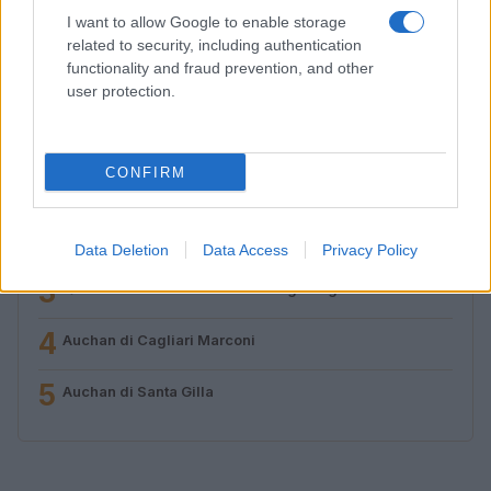
I want to allow Google to enable storage
related to security, including authentication
functionality and fraud prevention, and other
user protection.
TOP IN SARDEGNA
1
CONFIRM
Centro Commerciale Prato Sardo
2
Migliori hotel 4 stelle Trivago Sardegna Settembre
2015
Data Deletion
Data Access
Privacy Policy
3
Quando cominciano i saldi a Cagliari gennaio 2015
4
Auchan di Cagliari Marconi
5
Auchan di Santa Gilla