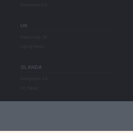
Investieren24
UK
News Hub UK
Lgbtq News
OLANDA
Investeren 24
NL Newz