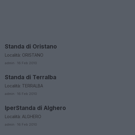
Standa di Oristano
ORARI DI APERTURA NEGOZI
Località: ORISTANO
admin · 16 Feb 2010
Standa di Terralba
ORARI DI APERTURA NEGOZI
Località: TERRALBA
admin · 16 Feb 2010
IperStanda di Alghero
ORARI DI APERTURA NEGOZI
Località: ALGHERO
admin · 16 Feb 2010