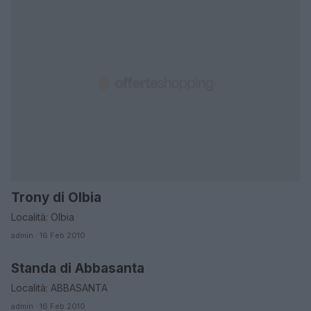
Trony di Olbia
OLBIA-TEMPIO
Località: Olbia
admin · 16 Feb 2010
Standa di Abbasanta
ORARI DI APERTURA NEGOZI
Località: ABBASANTA
admin · 16 Feb 2010