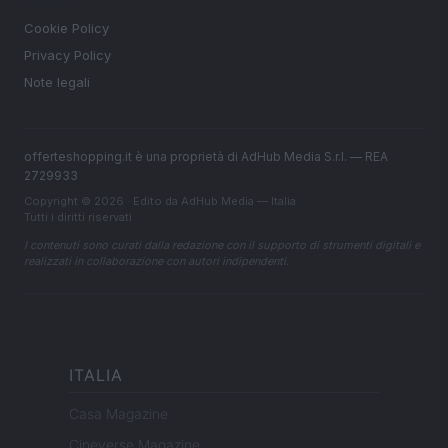
LEGALE
Cookie Policy
Privacy Policy
Note legali
offerteshopping.it è una proprietà di AdHub Media S.r.l. — REA
2729933
Copyright © 2026 · Edito da AdHub Media — Italia
Tutti i diritti riservati
I contenuti sono curati dalla redazione con il supporto di strumenti digitali e
realizzati in collaborazione con autori indipendenti.
ITALIA
Casa Magazine
Cineverse Magazine