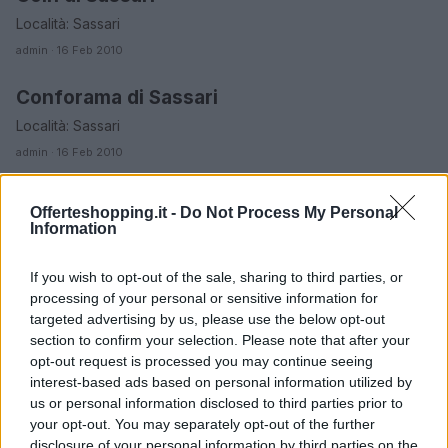
Località: Sassari
admin · 16 Feb 2010
Conforama di Sassari
ORARI DI APERTURA NEGOZI
Località: Sassari
admin · 16 Feb 2010
Euronics di Sassari
ORARI DI APERTURA NEGOZI
Offerteshopping.it -
Do Not Process My Personal
Località: Sassari
Information
admin · 16 Feb 2010
If you wish to opt-out of the sale, sharing to third parties, or
Luna e Sole
processing of your personal or sensitive information for
ORARI DI APERTURA NEGOZI
targeted advertising by us, please use the below opt-out
Località: Sassari
section to confirm your selection. Please note that after your
admin · 16 Feb 2010
opt-out request is processed you may continue seeing
interest-based ads based on personal information utilized by
Trony di Sassari
ORARI DI APERTURA NEGOZI
us or personal information disclosed to third parties prior to
your opt-out. You may separately opt-out of the further
Località: Sassari
disclosure of your personal information by third parties on the