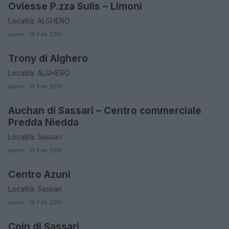
Oviesse P.zza Sulis – Limoni
ORARI DI APERTURA NEGOZI
Località: ALGHERO
admin · 16 Feb 2010
Trony di Alghero
ORARI DI APERTURA NEGOZI
Località: ALGHERO
admin · 16 Feb 2010
Auchan di Sassari – Centro commerciale
ORARI DI APERTURA NEGOZI
Predda Niedda
Località: Sassari
admin · 16 Feb 2010
Centro Azuni
ORARI DI APERTURA NEGOZI
Località: Sassari
admin · 16 Feb 2010
Coin di Sassari
ORARI DI APERTURA NEGOZI