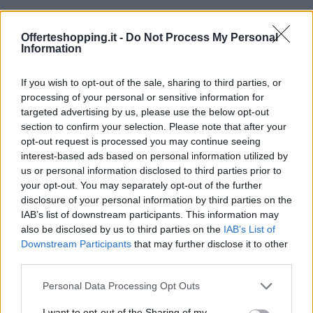
Organizzazione e protagonisti
Offerteshopping.it -
Do Not Process My Personal
dell’iniziativa
Information
A guidare la manifestazione sono figure
If you wish to opt-out of the sale, sharing to third parties, or
rappresentative del mondo dei club: il
processing of your personal or sensitive information for
coordinamento tradizionale resta nelle mani di chi
targeted advertising by us, please use the below opt-out
section to confirm your selection. Please note that after your
segue l’attività dei tifosi sul territorio, mente
opt-out request is processed you may continue seeing
organizzativa che dà continuità all’evento. La
interest-based ads based on personal information utilized by
sinergia tra i volontari, le associazioni locali e i
us or personal information disclosed to third parties prior to
your opt-out. You may separately opt-out of the further
gruppi di tifosi è un elemento cruciale per la buona
disclosure of your personal information by third parties on the
riuscita della camminata e per l’accoglienza delle
IAB’s list of downstream participants. This information may
migliaia di partecipanti attesi.
also be disclosed by us to third parties on the
IAB’s List of
Downstream Participants
that may further disclose it to other
third parties.
La scelta di confermare il Sentierone come fulcro
dell’evento e di prevedere attività per le famiglie
Please note that this website/app uses one or more Google
Personal Data Processing Opt Outs
services and may gather and store information including but
testimonia la volontà degli organizzatori di
not limited to your visit or usage behaviour. You may click to
I want to opt-out of the Sharing of my