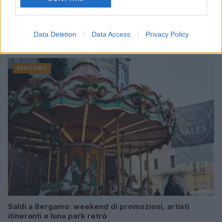
Data Deletion
Data Access
Privacy Policy
Continua a leggere
BERGAMO
Saldi a Bergamo: weekend di promozioni, artisti
itineranti e luna park retrò