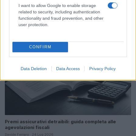
I want to allow Google to enable storage
Assicurazioni monopattini elettrici: problemi e prezzi
related to security, including authentication
record in Italia
functionality and fraud prevention, and other
Matteo Pellegrino · 26 Lug 2026
user protection.
ASSICURAZIONI
CONFIRM
Data Deletion
Data Access
Privacy Policy
Premi assicurativi detraibili: guida completa alle
agevolazioni fiscali
Davide Ferraro · 24 Lug 2026