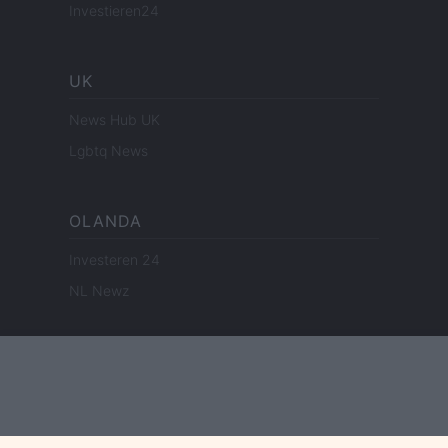
Investieren24
UK
News Hub UK
Lgbtq News
OLANDA
Investeren 24
NL Newz