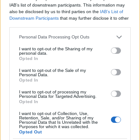
IAB’s list of downstream participants. This information may
also be disclosed by us to third parties on the
IAB’s List of
Downstream Participants
that may further disclose it to other
third parties.
Please note that this website/app uses one or more Google
Personal Data Processing Opt Outs
services and may gather and store information including but
not limited to your visit or usage behaviour. You may click to
I want to opt-out of the Sharing of my
personal data.
grant or deny consent to Google and its third-party tags to
Opted In
use your data for below specified purposes in below Google
consent section.
I want to opt-out of the Sale of my
Continua a leggere
Personal Data.
Opted In
ASSICURAZIONI
I want to opt-out of processing my
Personal Data for Targeted Advertising.
Opted In
I want to opt-out of Collection, Use,
Retention, Sale, and/or Sharing of my
Personal Data that Is Unrelated with the
Purposes for which it was collected.
Opted Out