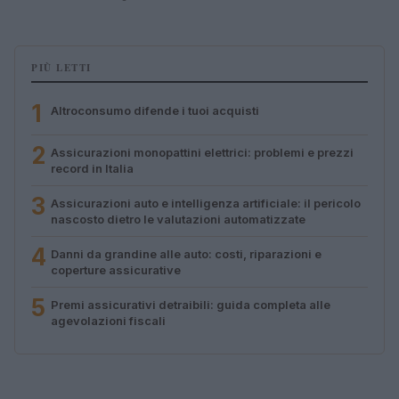
PIÙ LETTI
1
Altroconsumo difende i tuoi acquisti
2
Assicurazioni monopattini elettrici: problemi e prezzi
record in Italia
3
Assicurazioni auto e intelligenza artificiale: il pericolo
nascosto dietro le valutazioni automatizzate
4
Danni da grandine alle auto: costi, riparazioni e
coperture assicurative
5
Premi assicurativi detraibili: guida completa alle
agevolazioni fiscali