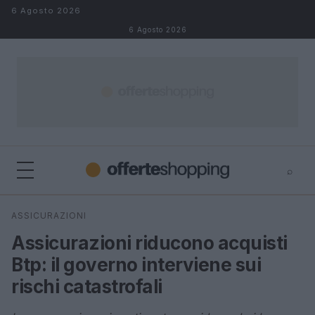
Salta al contenuto
6 Agosto 2026
6 Agosto 2026
⌕
⌕
×
ASSICURAZIONI
Cerca
Assicurazioni riducono acquisti
Btp: il governo interviene sui
rischi catastrofali