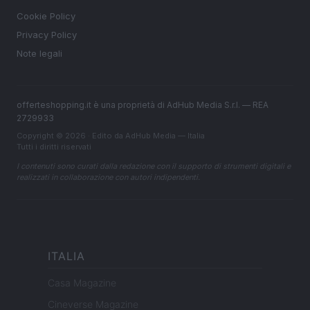
Cookie Policy
Privacy Policy
Note legali
offerteshopping.it è una proprietà di AdHub Media S.r.l. — REA
2729933
Copyright © 2026 · Edito da AdHub Media — Italia
Tutti i diritti riservati
I contenuti sono curati dalla redazione con il supporto di strumenti digitali e
realizzati in collaborazione con autori indipendenti.
ITALIA
Casa Magazine
Cineverse Magazine