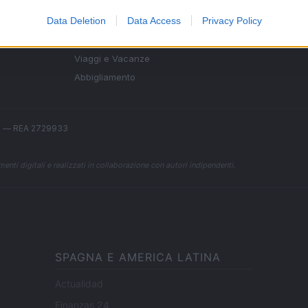
Guide shopping
Contattaci
g,
Data Deletion
Data Access
Privacy Policy
Orari di Apertura Negozi
Sconti e Coupon
Viaggi e Vacanze
Abbigliamento
.l. — REA 2729933
enti digitali e realizzati in collaborazione con autori indipendenti.
SPAGNA E AMERICA LATINA
Actualidad
Finanzas 24