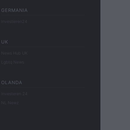
GERMANIA
Investieren24
UK
News Hub UK
Lgbtq News
OLANDA
Investeren 24
NL Newz