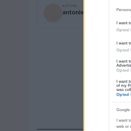
AUTORE
Persona
antonietta.usardi
I want t
Opted 
I want t
Opted 
I want 
Advertis
Opted 
I want t
of my P
was col
Opted 
Google 
I want t
web or d