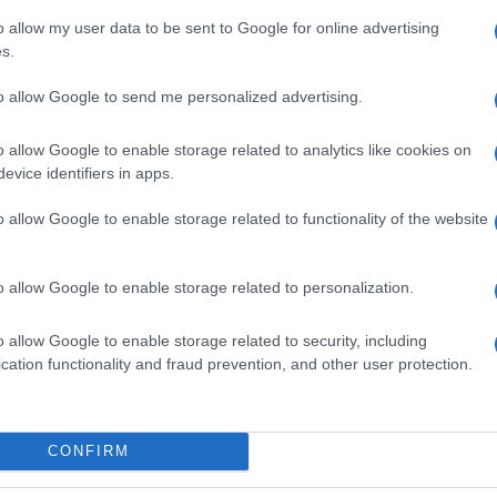
o allow my user data to be sent to Google for online advertising
s.
AMENTO
ABBIGLIAMENTO
to allow Google to send me personalized advertising.
o allow Google to enable storage related to analytics like cookies on
evice identifiers in apps.
o allow Google to enable storage related to functionality of the website
dress code estivo:
L’acquisizione di
iranti e colori
LuisaViaRoma: cosa cambia
o allow Google to enable storage related to personalization.
per il brand del lusso
rino · 3 Ago 2026
Davide Ferraro · 19 Lug 2026
o allow Google to enable storage related to security, including
cation functionality and fraud prevention, and other user protection.
CONFIRM
SEZIONI
MAGAZINE