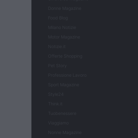
Donne Magazine
Food Blog
Milano Notizie
Motor Magazine
Notizie.it
Offerte Shopping
Pet Story
Professione Lavoro
Sport Magazine
Style24
Think.it
Tuobenessere
Viaggiamo
Nonne Magazine