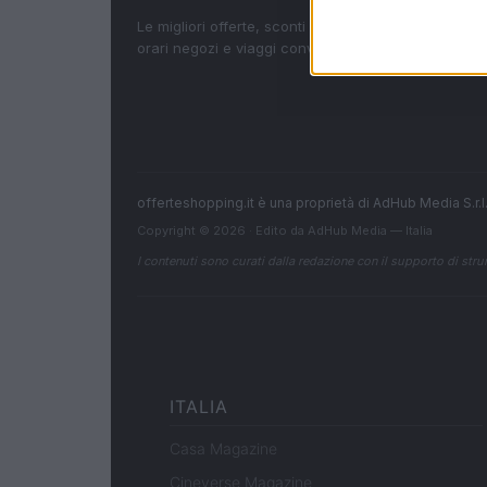
Le migliori offerte, sconti e coupon. Guide shoppin
orari negozi e viaggi convenienti.
offerteshopping.it è una proprietà di AdHub Media S.r
Copyright © 2026 · Edito da AdHub Media — Italia
I contenuti sono curati dalla redazione con il supporto di strum
ITALIA
Casa Magazine
Cineverse Magazine