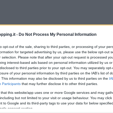
pping.it -
Do Not Process My Personal Information
to opt-out of the sale, sharing to third parties, or processing of your per
formation for targeted advertising by us, please use the below opt-out s
r selection. Please note that after your opt-out request is processed y
eing interest-based ads based on personal information utilized by us or
disclosed to third parties prior to your opt-out. You may separately opt-
ggiornato non solo con le ultime novità
losure of your personal information by third parties on the IAB’s list of
offerte periodiche. Sia che il prodotto
. This information may also be disclosed by us to third parties on the
IA
fuori garanzia inoltre il personale
Participants
that may further disclose it to other third parties.
assistenza interverrà per qualsiasi
 that this website/app uses one or more Google services and may gath
including but not limited to your visit or usage behaviour. You may click 
 to Google and its third-party tags to use your data for below specifi
ogle consent section.