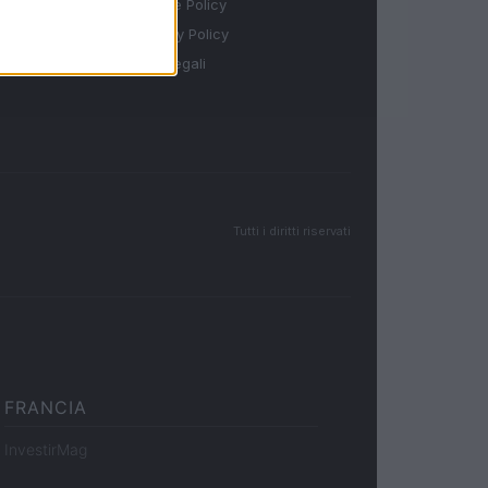
Cookie Policy
Privacy Policy
Note legali
Tutti i diritti riservati
FRANCIA
InvestirMag