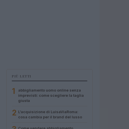
PIÙ LETTI
1
abbigliamento uomo online senza
imprevisti: come scegliere la taglia
giusta
2
L’acquisizione di LuisaViaRoma:
cosa cambia per il brand del lusso
Come vendere abbigliamento