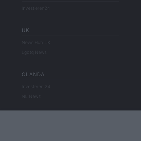
Investieren24
UK
News Hub UK
Lgbtq News
OLANDA
Investeren 24
NL Newz