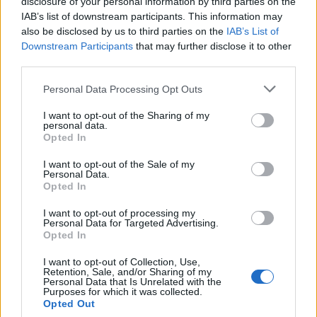
disclosure of your personal information by third parties on the
Alcune categorie richiedono controlli aggiuntivi. Per
IAB’s list of downstream participants. This information may
also be disclosed by us to third parties on the
IAB’s List of
pelle
e scamosciato, verificare screpolature,
Downstream Participants
that may further disclose it to other
secchezza e odori persistenti; una pelle
third parties.
irrimediabilmente secca è difficile da recuperare.
Please note that this website/app uses one or more Google
Personal Data Processing Opt Outs
Per seta antica, controllare controluce la resistenza
services and may gather and store information including but
delle fibre; il rischio di strappi aumenta con
not limited to your visit or usage behaviour. You may click to
I want to opt-out of the Sharing of my
personal data.
grant or deny consent to Google and its third-party tags to
l’esposizione prolungata alla luce. Per maglieria
Opted In
use your data for below specified purposes in below Google
pregiata, cercare segni di tarme e valutare la
consent section.
I want to opt-out of the Sale of my
rimagliatura
possibile. Per accessori metallici
Personal Data.
Opted In
(fibbia, zip), testare l’ossidazione nelle foto e
richiedere video brevi se disponibili. In presenza di
I want to opt-out of processing my
Personal Data for Targeted Advertising.
restauri non dichiarati o misure discordanti, meglio
Opted In
rinunciare: la qualità del “no” protegge il budget e il
I want to opt-out of Collection, Use,
piacere della scoperta.
Retention, Sale, and/or Sharing of my
Personal Data that Is Unrelated with the
Purposes for which it was collected.
Opted Out