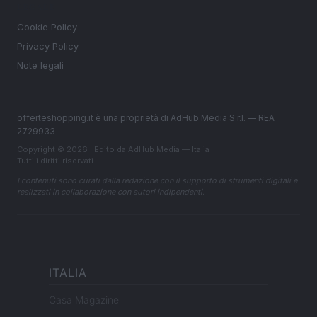
LEGALE
Cookie Policy
Privacy Policy
Note legali
offerteshopping.it è una proprietà di AdHub Media S.r.l. — REA
2729933
Copyright © 2026 · Edito da AdHub Media — Italia
Tutti i diritti riservati
I contenuti sono curati dalla redazione con il supporto di strumenti digitali e
realizzati in collaborazione con autori indipendenti.
ITALIA
Casa Magazine