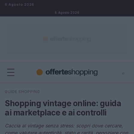
Salta al contenuto
6 Agosto 2026
6 Agosto 2026
⌕
⌕
×
GUIDE SHOPPING
Cerca
Shopping vintage online: guida
ai marketplace e ai controlli
Caccia al vintage senza stress: scopri dove cercare,
come valutare autenticità, stato e rarità, negoziare con