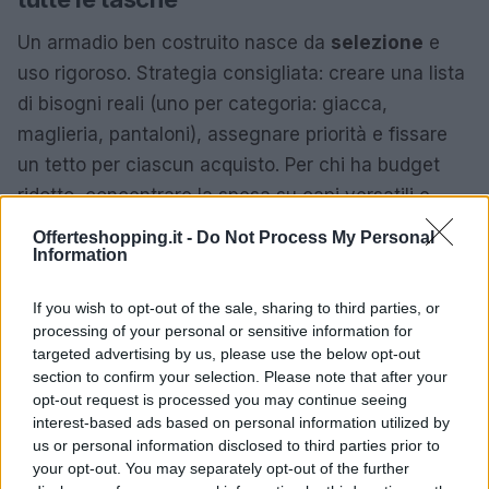
Un armadio ben costruito nasce da
selezione
e
uso rigoroso. Strategia consigliata: creare una lista
di bisogni reali (uno per categoria: giacca,
maglieria, pantaloni), assegnare priorità e fissare
un tetto per ciascun acquisto. Per chi ha budget
ridotto, concentrare la spesa su capi versatili e
taglie regolabili; per curiosi e studenti, cercare
Offerteshopping.it -
Do Not Process My Personal
materiali robusti
Information
e facili da riparare. L’acquisto
vintage riduce domanda di capi nuovi e prolunga il
If you wish to opt-out of the sale, sharing to third parties, or
ciclo di vita dei materiali, con beneficio ambientale
processing of your personal or sensitive information for
e culturale. Il risparmio nasce dall’evitare doppioni e
targeted advertising by us, please use the below opt-out
dall’investire in capi che si useranno spesso.
section to confirm your selection. Please note that after your
opt-out request is processed you may continue seeing
interest-based ads based on personal information utilized by
Eccezioni e casi specifici: quando serve
us or personal information disclosed to third parties prior to
prudenza extra
your opt-out. You may separately opt-out of the further