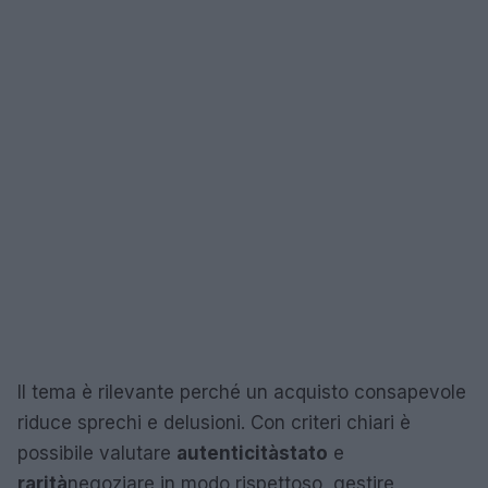
Il tema è rilevante perché un acquisto consapevole
riduce sprechi e delusioni. Con criteri chiari è
possibile valutare
autenticità
stato
e
rarità
negoziare in modo rispettoso, gestire