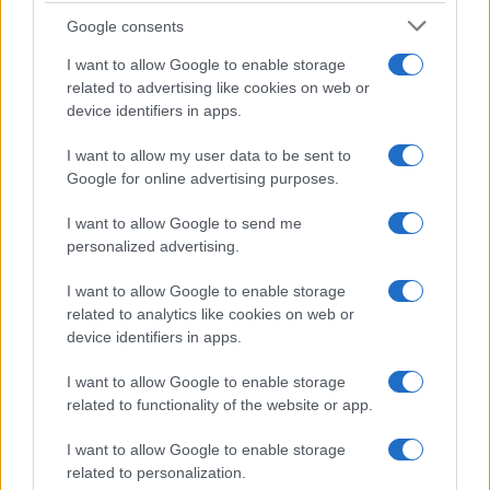
AUTORE
Google consents
Davide Ferraro
I want to allow Google to enable storage
Davide Ferraro, giornalista esperto di consumi
related to advertising like cookies on web or
e commercio elettronico, analizza offerte e
device identifiers in apps.
dinamiche dello shopping online aiutando i
lettori a riconoscere lo sconto reale dal
I want to allow my user data to be sent to
marketing; collabora da anni con guide all
Google for online advertising purposes.
acquisto.
I want to allow Google to send me
personalized advertising.
I want to allow Google to enable storage
related to analytics like cookies on web or
device identifiers in apps.
I want to allow Google to enable storage
related to functionality of the website or app.
I want to allow Google to enable storage
related to personalization.