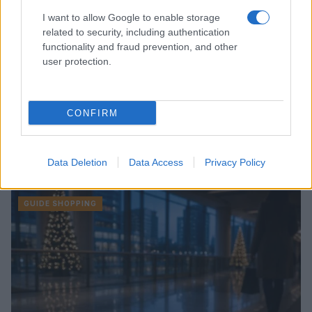
I want to allow Google to enable storage
related to security, including authentication
functionality and fraud prevention, and other
user protection.
CONFIRM
Data Deletion
Data Access
Privacy Policy
Continua a leggere
GUIDE SHOPPING