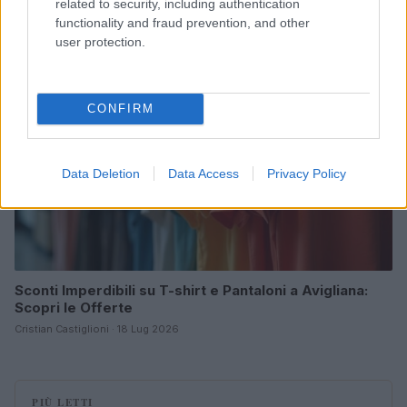
related to security, including authentication
functionality and fraud prevention, and other
ABBIGLIAMENTO
user protection.
CONFIRM
Data Deletion
Data Access
Privacy Policy
Sconti Imperdibili su T-shirt e Pantaloni a Avigliana:
Scopri le Offerte
Cristian Castiglioni · 18 Lug 2026
PIÙ LETTI