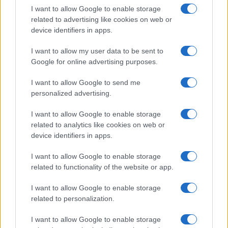
I want to allow Google to enable storage
Guida al dress code estivo: capi traspiranti e colori
related to advertising like cookies on web or
strategici
device identifiers in apps.
Matteo Pellegrino · 3 Ago 2026
I want to allow my user data to be sent to
Google for online advertising purposes.
ABBIGLIAMENTO
I want to allow Google to send me
personalized advertising.
I want to allow Google to enable storage
related to analytics like cookies on web or
device identifiers in apps.
I want to allow Google to enable storage
related to functionality of the website or app.
I want to allow Google to enable storage
related to personalization.
L’acquisizione di LuisaViaRoma: cosa cambia per il
brand del lusso
I want to allow Google to enable storage
Davide Ferraro · 19 Lug 2026