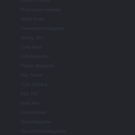
Il Calcio Online
Professione mamma
World Music
Investimenti Magazine
Money 365
Zona Nerd
B2B Magazine
People Magazine
Day Travel
Tutto Gaming
ESG 365
Food Wiki
FuturoDonna
HomeMagazine
SecondHomeMagazine