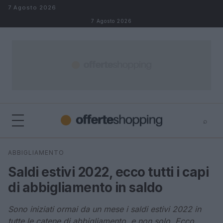
Salta al contenuto
7 Agosto 2026
7 Agosto 2026
⌕
⌕
×
ABBIGLIAMENTO
Cerca
Saldi estivi 2022, ecco tutti i capi
di abbigliamento in saldo
Sono iniziati ormai da un mese i saldi estivi 2022 in
tutte le catene di abbigliamento, e non solo. Ecco