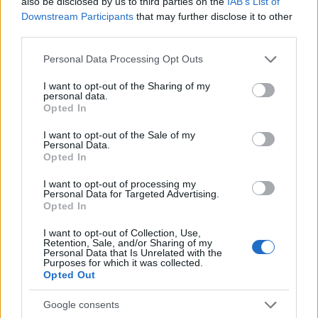
also be disclosed by us to third parties on the
IAB’s List of
Downstream Participants
that may further disclose it to other
third parties.
Please note that this website/app uses one or more Google
Personal Data Processing Opt Outs
services and may gather and store information including but
not limited to your visit or usage behaviour. You may click to
I want to opt-out of the Sharing of my
personal data.
grant or deny consent to Google and its third-party tags to
Continua a leggere
Opted In
use your data for below specified purposes in below Google
consent section.
I want to opt-out of the Sale of my
Personal Data.
ABBIGLIAMENTO
Opted In
I want to opt-out of processing my
Personal Data for Targeted Advertising.
Opted In
I want to opt-out of Collection, Use,
Retention, Sale, and/or Sharing of my
Personal Data that Is Unrelated with the
Purposes for which it was collected.
Opted Out
Google consents