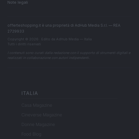
Note legali
offerteshopping.it è una proprietà di AdHub Media S.r.l. — REA
2729933
Copyright © 2026 · Edito da AdHub Media — Italia
Tutti i diritti riservati
I contenuti sono curati dalla redazione con il supporto di strumenti digitali e
realizzati in collaborazione con autori indipendenti.
ITALIA
Casa Magazine
Cineverse Magazine
Donne Magazine
Food Blog