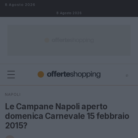
Salta al contenuto
8 Agosto 2026
8 Agosto 2026
⌕
⌕
×
NAPOLI
Cerca
Le Campane Napoli aperto
domenica Carnevale 15 febbraio
2015?