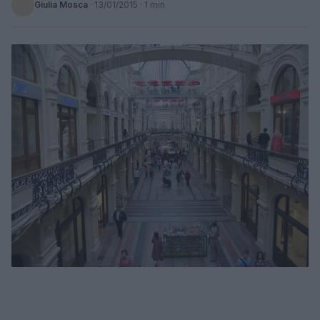
Giulia Mosca
·
13/01/2015
· 1 min