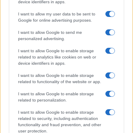
device identifiers in apps.
I want to allow my user data to be sent to
Google for online advertising purposes.
I want to allow Google to send me
personalized advertising.
I want to allow Google to enable storage
related to analytics like cookies on web or
device identifiers in apps.
Offerte Italia: giugno Venere.com Napoli
I want to allow Google to enable storage
Simona Bernini · 20 Giu 2016
related to functionality of the website or app.
I want to allow Google to enable storage
related to personalization.
PIÙ LETTI
I want to allow Google to enable storage
1
Scopri gli appuntamenti culturali che animano Bari
related to security, including authentication
questo weekend
functionality and fraud prevention, and other
user protection.