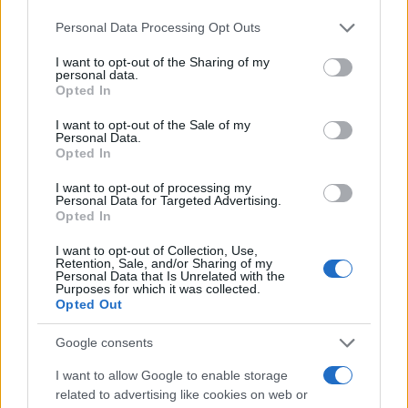
Cristian Castiglioni · 20 Lug 2026
Please note that this website/app uses one or more Google
Personal Data Processing Opt Outs
services and may gather and store information including but
NAPOLI
not limited to your visit or usage behaviour. You may click to
I want to opt-out of the Sharing of my
personal data.
grant or deny consent to Google and its third-party tags to
Opted In
use your data for below specified purposes in below Google
consent section.
I want to opt-out of the Sale of my
Personal Data.
Opted In
I want to opt-out of processing my
Personal Data for Targeted Advertising.
Opted In
I want to opt-out of Collection, Use,
Retention, Sale, and/or Sharing of my
Personal Data that Is Unrelated with the
Purposes for which it was collected.
Opted Out
Avellino: il sindaco Pizza e la giunta incontrano
Petracca per un patto istituzionale
Google consents
Cristian Castiglioni · 14 Lug 2026
I want to allow Google to enable storage
GUIDE SHOPPING
related to advertising like cookies on web or