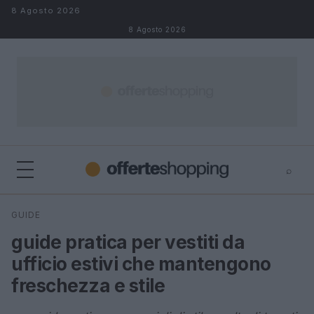
Salta al contenuto
8 Agosto 2026
8 Agosto 2026
⌕
⌕
×
GUIDE
Cerca
guide pratica per vestiti da
ufficio estivi che mantengono
freschezza e stile