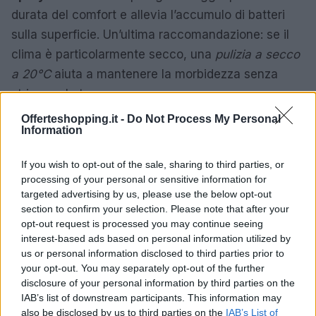
durata del comfort e allevia l’accumulo di batteri
sulla superficie. Un’ultima raccomandazione: se il
clima è particolarmente secco, una
pulizia a secco
a 20°C
aiuta a mantenere la morbidezza senza
stringere la trama.
Offerteshopping.it -
Do Not Process My Personal
Adattare questi consigli alla propria routine
Information
quotidiana trasforma la pausa pranzo in un rituale
If you wish to opt-out of the sale, sharing to third parties, or
di rinnovamento. Trovare il giusto equilibrio tra stile
processing of your personal or sensitive information for
e funzionalità è la chiave per navigare l’estate con
targeted advertising by us, please use the below opt-out
professionalità senza scoppiare di calore
.
section to confirm your selection. Please note that after your
opt-out request is processed you may continue seeing
interest-based ads based on personal information utilized by
us or personal information disclosed to third parties prior to
AUTORE
your opt-out. You may separately opt-out of the further
Camilla Fiore
disclosure of your personal information by third parties on the
IAB’s list of downstream participants. This information may
Camilla Fiore, da Verona, annotò la prima
also be disclosed by us to third parties on the
IAB’s List of
review dopo aver testato un siero durante la