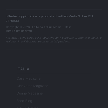
offerteshopping.it è una proprietà di AdHub Media S.r.l. — REA
2729933
Copyright © 2026 · Edito da AdHub Media — Italia
Tutti i diritti riservati
I contenuti sono curati dalla redazione con il supporto di strumenti digitali e
realizzati in collaborazione con autori indipendenti.
ITALIA
Casa Magazine
Cineverse Magazine
Donne Magazine
Food Blog