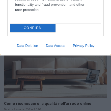
functionality and fraud prevention, and other
user protection.
Guida passo passo alle aste online per l’acquisto di
prodotti usati con sicurezza
Matteo Pellegrino · 9 Giu 2026
CONFIRM
GUIDE
Data Deletion
Data Access
Privacy Policy
Come riconoscere la qualità nell’arredo online
Davide Ferraro · 7 Giu 2026