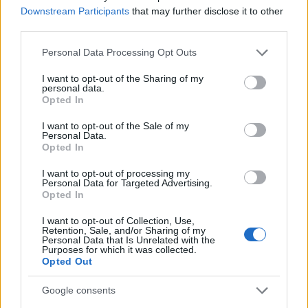
Downstream Participants
that may further disclose it to other
Fiera della Cosmesi: quell’articolo cambiò la
third parties.
linea editoriale dedicata alla prova prodotto.
Propone rubriche con taglio rigoroso e porta
Please note that this website/app uses one or more Google
Personal Data Processing Opt Outs
in redazione la precisione di chi colleziona
services and may gather and store information including but
vecchi campionari.
not limited to your visit or usage behaviour. You may click to
I want to opt-out of the Sharing of my
personal data.
grant or deny consent to Google and its third-party tags to
Opted In
use your data for below specified purposes in below Google
consent section.
I want to opt-out of the Sale of my
Personal Data.
Opted In
I want to opt-out of processing my
Personal Data for Targeted Advertising.
Opted In
I want to opt-out of Collection, Use,
Retention, Sale, and/or Sharing of my
Personal Data that Is Unrelated with the
Purposes for which it was collected.
Opted Out
Google consents