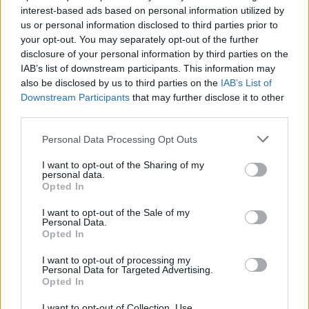
interest-based ads based on personal information utilized by
ASSICURAZIONI ONLINE
us or personal information disclosed to third parties prior to
your opt-out. You may separately opt-out of the further
disclosure of your personal information by third parties on the
IAB’s list of downstream participants. This information may
also be disclosed by us to third parties on the
IAB’s List of
Downstream Participants
that may further disclose it to other
third parties.
Please note that this website/app uses one or more Google
Personal Data Processing Opt Outs
services and may gather and store information including but
not limited to your visit or usage behaviour. You may click to
I want to opt-out of the Sharing of my
personal data.
grant or deny consent to Google and its third-party tags to
Opted In
use your data for below specified purposes in below Google
Assicurazione monopattino: confronta massimali,
consent section.
I want to opt-out of the Sale of my
franchigie e furto
Personal Data.
Davide Ferraro · 4 Ago 2026
Opted In
I want to opt-out of processing my
ASSICURAZIONI ONLINE
Personal Data for Targeted Advertising.
Opted In
I want to opt-out of Collection, Use,