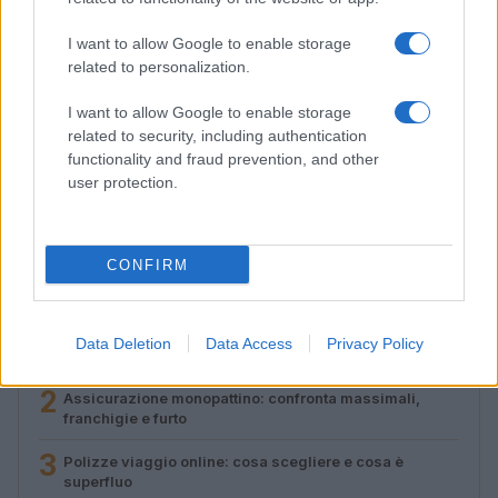
I want to allow Google to enable storage
related to personalization.
I want to allow Google to enable storage
related to security, including authentication
Polizze viaggio online: cosa scegliere e cosa è
functionality and fraud prevention, and other
superfluo
user protection.
Matteo Pellegrino · 18 Lug 2026
CONFIRM
PIÙ LETTI
1
Confronto assicurazioni online in 10 minuti: guida
Data Deletion
Data Access
Privacy Policy
rapida
2
Assicurazione monopattino: confronta massimali,
franchigie e furto
3
Polizze viaggio online: cosa scegliere e cosa è
superfluo