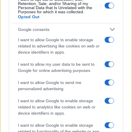
Retention, Sale, and/or Sharing of my
Personal Data that Is Unrelated with the
Purposes for which it was collected.
Opted Out
Google consents
I want to allow Google to enable storage
related to advertising like cookies on web or
device identifiers in apps.
Confronto assicurazioni online in 10 minuti: guida
I want to allow my user data to be sent to
rapida
Google for online advertising purposes.
Davide Ferraro · 28 Lug 2026
I want to allow Google to send me
ASSICURAZIONI ONLINE
personalized advertising.
I want to allow Google to enable storage
related to analytics like cookies on web or
device identifiers in apps.
I want to allow Google to enable storage
related to functionality of the website or app.