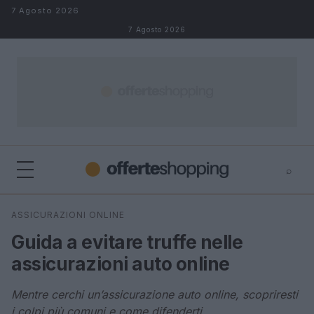
Salta al contenuto
7 Agosto 2026
7 Agosto 2026
⌕
⌕
×
ASSICURAZIONI ONLINE
Cerca
Guida a evitare truffe nelle
assicurazioni auto online
Mentre cerchi un’assicurazione auto online, scopriresti
i colpi più comuni e come difenderti