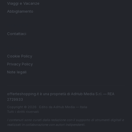
Viaggi e Vacanze
Abbigliamento
MAGAZINE
Contattaci
LEGALE
Cookie Policy
Privacy Policy
Note legali
offerteshopping.it è una proprietà di AdHub Media S.r.l. — REA
2729933
Copyright © 2026 · Edito da AdHub Media — Italia
Tutti i diritti riservati
I contenuti sono curati dalla redazione con il supporto di strumenti digitali e
realizzati in collaborazione con autori indipendenti.