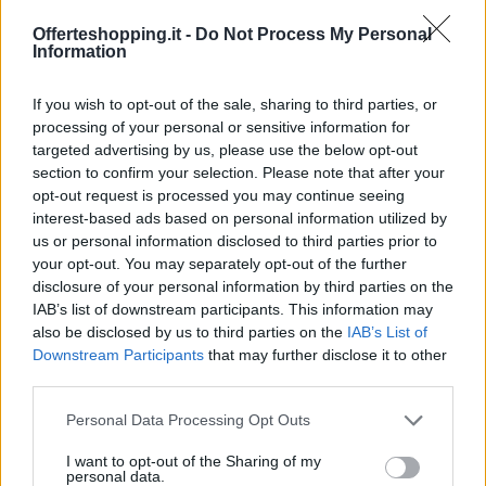
locali di deposito) e non in
C/6
(autorimesse), con
Offerteshopping.it -
Do Not Process My Personal
Information
rendita autonoma.
Implicazioni pratiche per chi costruisce o
If you wish to opt-out of the sale, sharing to third parties, or
processing of your personal or sensitive information for
acquista
targeted advertising by us, please use the below opt-out
La decisione sottolinea che per fruire della
section to confirm your selection. Please note that after your
opt-out request is processed you may continue seeing
detrazione non basta l’uso effettivo del bene: è
interest-based ads based on personal information utilized by
necessario che la
documentazione urbanistica
e
us or personal information disclosed to third parties prior to
quella catastale riconoscano formalmente la
your opt-out. You may separately opt-out of the further
disclosure of your personal information by third parties on the
pertinenzialità e la destinazione d’uso. In assenza di
IAB’s list of downstream participants. This information may
questi riscontri, l’agevolazione può essere negata
also be disclosed by us to third parties on the
IAB’s List of
anche se il box è effettivamente utilizzato per la
Downstream Participants
that may further disclose it to other
third parties.
sosta dell’auto.
Please note that this website/app uses one or more Google
Personal Data Processing Opt Outs
La corretta qualificazione formale è condizione
services and may gather and store information including but
not limited to your visit or usage behaviour. You may click to
I want to opt-out of the Sharing of my
imprescindibile per accedere alle detrazioni
personal data.
grant or deny consent to Google and its third-party tags to