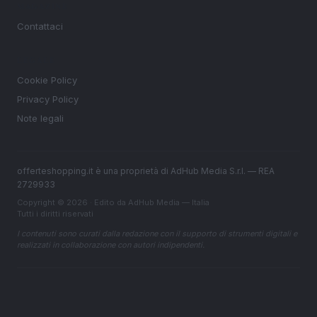
MAGAZINE
Contattaci
LEGALE
Cookie Policy
Privacy Policy
Note legali
offerteshopping.it è una proprietà di AdHub Media S.r.l. — REA
2729933
Copyright © 2026 · Edito da AdHub Media — Italia
Tutti i diritti riservati
I contenuti sono curati dalla redazione con il supporto di strumenti digitali e
realizzati in collaborazione con autori indipendenti.