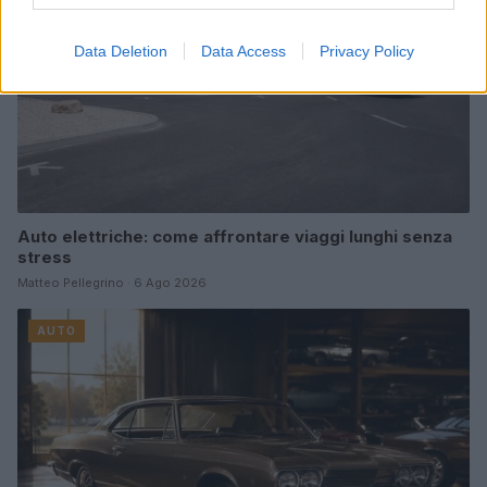
Data Deletion
Data Access
Privacy Policy
Auto elettriche: come affrontare viaggi lunghi senza
stress
Matteo Pellegrino · 6 Ago 2026
AUTO