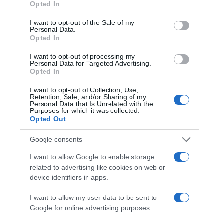
previste dalla normativa fiscale.
Opted In
use your data for below specified purposes in below Google
consent section.
I want to opt-out of the Sale of my
Personal Data.
Opted In
AUTORE
Matteo Pellegrino
I want to opt-out of processing my
Personal Data for Targeted Advertising.
Matteo Pellegrino ha organizzato una sfilata
Opted In
pop-up nei vicoli del Quartieri Spagnoli per
promuovere giovani designer; è editorialista
I want to opt-out of Collection, Use,
Retention, Sale, and/or Sharing of my
moda che cura rubriche su artigianato e
Personal Data that Is Unrelated with the
tendenze locali. Nato a Napoli, conserva
Purposes for which it was collected.
Opted Out
bozze di pattern e appunti presi nelle sartorie
di via Toledo.
Google consents
I want to allow Google to enable storage
related to advertising like cookies on web or
device identifiers in apps.
I want to allow my user data to be sent to
Google for online advertising purposes.