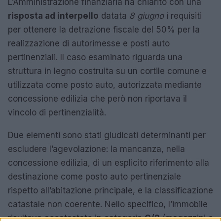
L’Amministrazione finanziaria ha chiarito con una
risposta ad interpello
datata
8 giugno
i requisiti
per ottenere la detrazione fiscale del 50% per la
realizzazione di autorimesse e posti auto
pertinenziali. Il caso esaminato riguarda una
struttura in legno costruita su un cortile comune e
utilizzata come posto auto, autorizzata mediante
concessione edilizia che però non riportava il
vincolo di pertinenzialità.
Due elementi sono stati giudicati determinanti per
escludere l’agevolazione: la mancanza, nella
concessione edilizia, di un esplicito riferimento alla
destinazione come posto auto pertinenziale
rispetto all’abitazione principale, e la classificazione
catastale non coerente. Nello specifico, l’immobile
risultava accatastato in categoria
C/2
(magazzini e