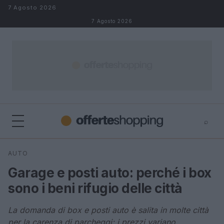
Salta al contenuto
7 Agosto 2026
7 Agosto 2026
⌕
⌕
×
AUTO
Cerca
Garage e posti auto: perché i box
sono i beni rifugio delle città
La domanda di box e posti auto è salita in molte città
per la carenza di parcheggi; i prezzi variano