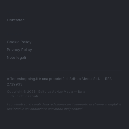
MAGAZINE
Contattaci
LEGALE
Cookie Policy
Privacy Policy
Note legali
offerteshopping.it è una proprietà di AdHub Media S.r.l. — REA
2729933
Copyright © 2026 · Edito da AdHub Media — Italia
Tutti i diritti riservati
I contenuti sono curati dalla redazione con il supporto di strumenti digitali e
realizzati in collaborazione con autori indipendenti.