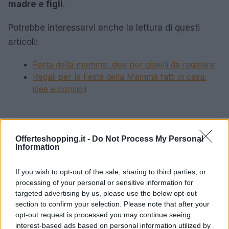
madre e figli
.
Potrebbe interessarvi anche la lettura di questi
articoli:
Festa della mamma: idee per gioielli da regalare
Regali per la Festa della Mamma fatti in casa:
idee e consigli
AUTORE
Offerteshopping.it -
Do Not Process My Personal
Rossana Pucceri
Information
If you wish to opt-out of the sale, sharing to third parties, or
processing of your personal or sensitive information for
targeted advertising by us, please use the below opt-out
section to confirm your selection. Please note that after your
opt-out request is processed you may continue seeing
interest-based ads based on personal information utilized by