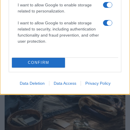
I want to allow Google to enable storage
related to personalization.
I want to allow Google to enable storage
related to security, including authentication
functionality and fraud prevention, and other
user protection.
Come risparmiare nei giorni festivi al centro
commerciale senza code e acquisti impulsivi
Davide Ferraro · 6 Ago 2026
CONFIRM
GUIDE SHOPPING
Data Deletion
Data Access
Privacy Policy