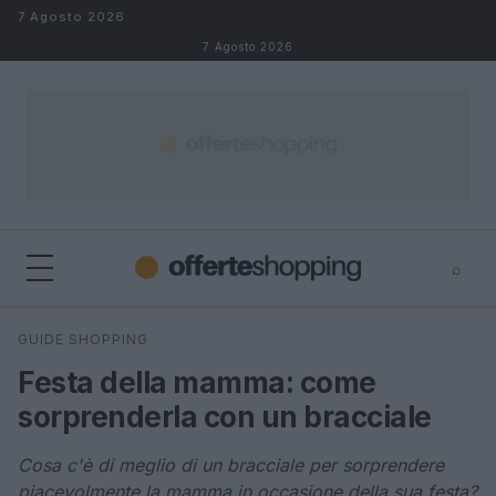
Salta al contenuto
7 Agosto 2026
7 Agosto 2026
⌕
⌕
×
GUIDE SHOPPING
Cerca
Festa della mamma: come
sorprenderla con un bracciale
Cosa c'è di meglio di un bracciale per sorprendere
piacevolmente la mamma in occasione della sua festa?