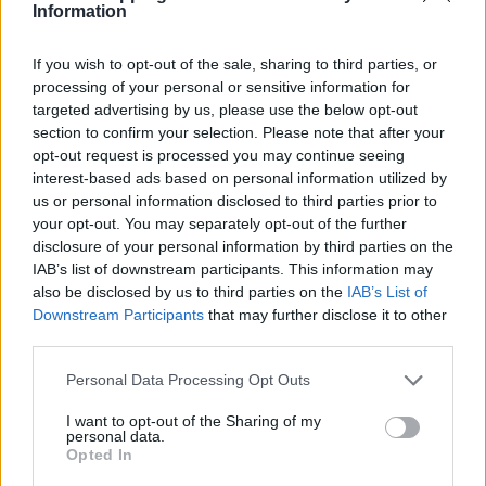
AUTORE
Information
Matteo Pellegrino
Matteo Pellegrino ha organizzato una sfilata
If you wish to opt-out of the sale, sharing to third parties, or
pop-up nei vicoli del Quartieri Spagnoli per
processing of your personal or sensitive information for
promuovere giovani designer; è editorialista
targeted advertising by us, please use the below opt-out
moda che cura rubriche su artigianato e
section to confirm your selection. Please note that after your
tendenze locali. Nato a Napoli, conserva
opt-out request is processed you may continue seeing
bozze di pattern e appunti presi nelle sartorie
interest-based ads based on personal information utilized by
di via Toledo.
us or personal information disclosed to third parties prior to
your opt-out. You may separately opt-out of the further
disclosure of your personal information by third parties on the
IAB’s list of downstream participants. This information may
also be disclosed by us to third parties on the
IAB’s List of
Downstream Participants
that may further disclose it to other
third parties.
Please note that this website/app uses one or more Google
Personal Data Processing Opt Outs
services and may gather and store information including but
not limited to your visit or usage behaviour. You may click to
I want to opt-out of the Sharing of my
personal data.
grant or deny consent to Google and its third-party tags to
Opted In
use your data for below specified purposes in below Google