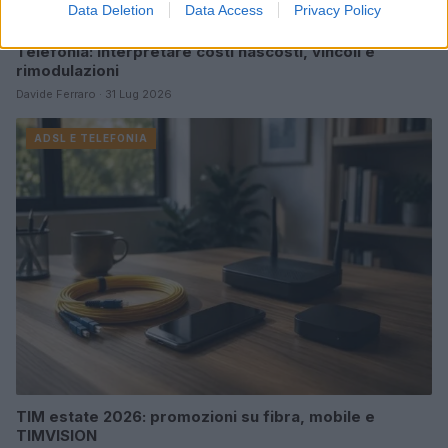
Data Deletion
Data Access
Privacy Policy
Telefonia: interpretare costi nascosti, vincoli e
rimodulazioni
Davide Ferraro · 31 Lug 2026
ADSL E TELEFONIA
TIM estate 2026: promozioni su fibra, mobile e
TIMVISION