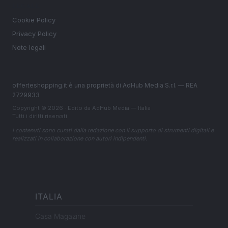
LEGALE
Cookie Policy
Privacy Policy
Note legali
offerteshopping.it è una proprietà di AdHub Media S.r.l. — REA
2729933
Copyright © 2026 · Edito da AdHub Media — Italia
Tutti i diritti riservati
I contenuti sono curati dalla redazione con il supporto di strumenti digitali e
realizzati in collaborazione con autori indipendenti.
ITALIA
Casa Magazine