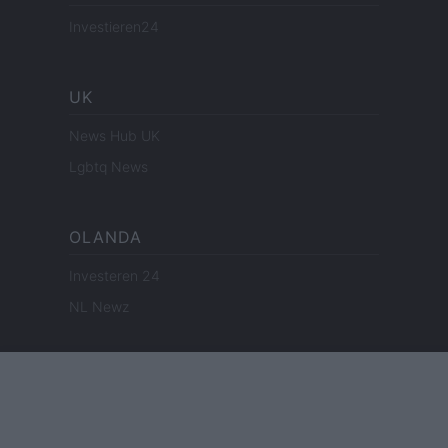
Investieren24
UK
News Hub UK
Lgbtq News
OLANDA
Investeren 24
NL Newz