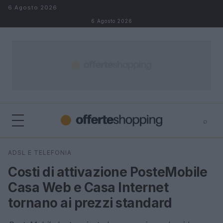
Salta al contenuto
6 Agosto 2026
6 Agosto 2026
⌕
⌕
×
ADSL E TELEFONIA
Cerca
Costi di attivazione PosteMobile
Casa Web e Casa Internet
tornano ai prezzi standard