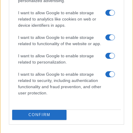
personalized advertising.
I want to allow Google to enable storage
related to analytics like cookies on web or
device identifiers in apps.
I want to allow Google to enable storage
Rimodulazioni telefoniche: come riconoscerle,
related to functionality of the website or app.
recedere e cambiare offerta senza penali
Matteo Pellegrino · 5 Ago 2026
I want to allow Google to enable storage
related to personalization.
ADSL E TELEFONIA
I want to allow Google to enable storage
related to security, including authentication
functionality and fraud prevention, and other
user protection.
CONFIRM