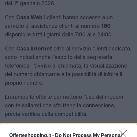
dal 1° gennaio 2026.
Con
Casa Web
i clienti hanno accesso a un
servizio di assistenza clienti al numero
160
disponibile tutti i giorni dalle 7:00 alle 24:00.
Con
Casa Internet
oltre al servizio clienti dedicato,
sono inclusi anche l’ascolto della segreteria
telefonica, l’avviso di chiamata, la visualizzazione
del numero chiamante e la possibilità di inibire il
proprio numero.
Entrambe le offerte permettono l’uso del modem
con teleallarmi che sfruttano la connessione,
previa verifica della compatibilità.
Offerteshopping.it -
Do Not Process My Personal