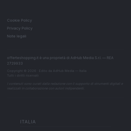
LEGALE
Cookie Policy
Privacy Policy
Note legali
offerteshopping.it è una proprietà di AdHub Media S.r.l. — REA
2729933
Copyright © 2026 · Edito da AdHub Media — Italia
Tutti i diritti riservati
I contenuti sono curati dalla redazione con il supporto di strumenti digitali e
realizzati in collaborazione con autori indipendenti.
ITALIA