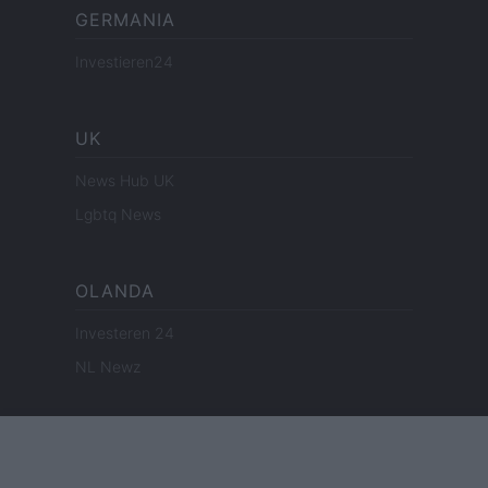
GERMANIA
Investieren24
UK
News Hub UK
Lgbtq News
OLANDA
Investeren 24
NL Newz