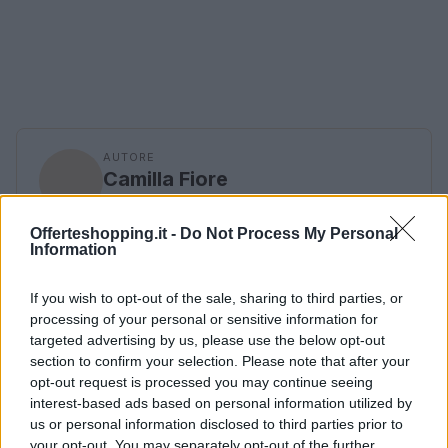
AUTORE
Camilla Fiore
Camilla Fiore, da Verona, annotò la prima
review dopo aver testato un siero durante la
Offerteshopping.it -
Do Not Process My Personal
Information
Fiera della Cosmesi: quell’articolo cambiò la
linea editoriale dedicata alla prova prodotto.
Propone rubriche con taglio rigoroso e porta
If you wish to opt-out of the sale, sharing to third parties, or
in redazione la precisione di chi colleziona
processing of your personal or sensitive information for
vecchi campionari.
targeted advertising by us, please use the below opt-out
section to confirm your selection. Please note that after your
opt-out request is processed you may continue seeing
interest-based ads based on personal information utilized by
us or personal information disclosed to third parties prior to
your opt-out. You may separately opt-out of the further