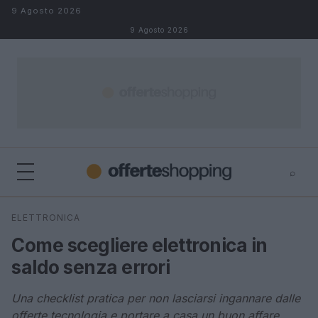
Salta al contenuto
9 Agosto 2026
9 Agosto 2026
⌕
⌕
×
ELETTRONICA
Cerca
Come scegliere elettronica in
saldo senza errori
Una checklist pratica per non lasciarsi ingannare dalle
offerte tecnologia e portare a casa un buon affare.