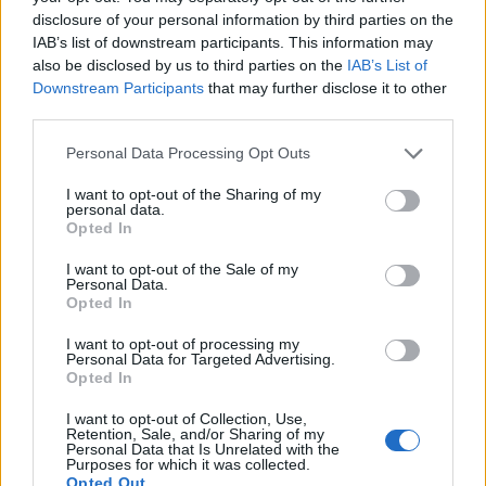
disclosure of your personal information by third parties on the
IAB’s list of downstream participants. This information may
also be disclosed by us to third parties on the
IAB’s List of
Downstream Participants
that may further disclose it to other
third parties.
Please note that this website/app uses one or more Google
Personal Data Processing Opt Outs
services and may gather and store information including but
not limited to your visit or usage behaviour. You may click to
I want to opt-out of the Sharing of my
personal data.
grant or deny consent to Google and its third-party tags to
Opted In
use your data for below specified purposes in below Google
consent section.
I want to opt-out of the Sale of my
Personal Data.
Opted In
I want to opt-out of processing my
Personal Data for Targeted Advertising.
Opted In
I want to opt-out of Collection, Use,
Continua a leggere
Retention, Sale, and/or Sharing of my
Personal Data that Is Unrelated with the
Purposes for which it was collected.
Opted Out