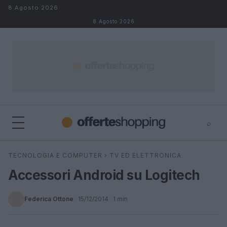
Salta al contenuto
8 Agosto 2026
8 Agosto 2026
⌕
⌕
×
TECNOLOGIA E COMPUTER
›
TV ED ELETTRONICA
Cerca
Accessori Android su Logitech
Federica Ottone
·
15/12/2014
· 1 min