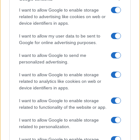
I want to allow Google to enable storage
Valutare sconti reali su TV ed elettronica: guida
pratica
related to advertising like cookies on web or
device identifiers in apps.
Davide Ferraro · 19 Lug 2026
I want to allow my user data to be sent to
TV ED ELETTRONICA
Google for online advertising purposes.
I want to allow Google to send me
personalized advertising.
I want to allow Google to enable storage
related to analytics like cookies on web or
device identifiers in apps.
I want to allow Google to enable storage
related to functionality of the website or app.
I want to allow Google to enable storage
Calendario acquisti TV, audio e PC: come centrare il
related to personalization.
prezzo
Davide Ferraro · 19 Lug 2026
I want to allow Google to enable storage