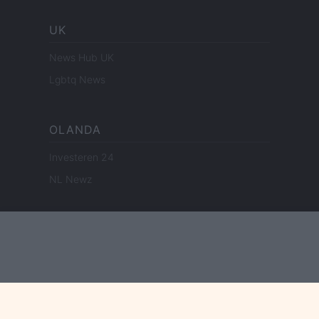
UK
News Hub UK
Lgbtq News
OLANDA
Investeren 24
NL Newz