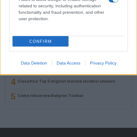
related to security, including authentication
functionality and fraud prevention, and other
user protection.
PIÙ LETTI
1
Uniero: tutto l’elettronica a prezzi incredibili
CONFIRM
2
Come scegliere un monitor gaming a buon prezzo
Data Deletion
Data Access
Privacy Policy
3
Huawei: tutti i modelli più venduti sul mercato
4
Classifica Top 5 migliori marche lavatrici unieuro
5
Come rimuovere Babylon Toolbar