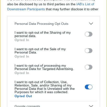
also be disclosed by us to third parties on the
IAB’s List of
Downstream Participants
that may further disclose it to other
third parties.
Please note that this website/app uses one or more Google
Personal Data Processing Opt Outs
services and may gather and store information including but
Come decidere tra riparazione e sostituzione di TV
ed elettronica
not limited to your visit or usage behaviour. You may click to
I want to opt-out of the Sharing of my
personal data.
grant or deny consent to Google and its third-party tags to
Cristian Castiglioni · 2 Ago 2026
Opted In
use your data for below specified purposes in below Google
consent section.
I want to opt-out of the Sale of my
TV ED ELETTRONICA
Personal Data.
Opted In
I want to opt-out of processing my
Personal Data for Targeted Advertising.
Opted In
I want to opt-out of Collection, Use,
Retention, Sale, and/or Sharing of my
Personal Data that Is Unrelated with the
Purposes for which it was collected.
Opted Out
Google consents