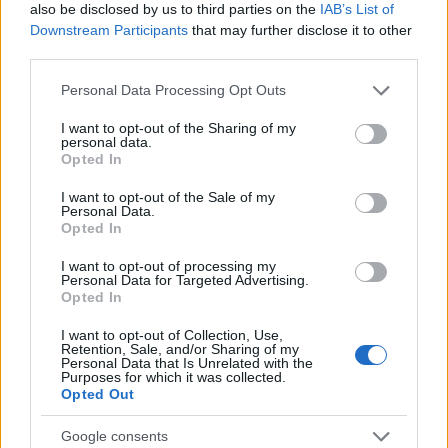
also be disclosed by us to third parties on the
IAB’s List of
Località: Catania
Downstream Participants
that may further disclose it to other
third parties.
admin · 16 Feb 2010
Please note that this website/app uses one or more Google
Personal Data Processing Opt Outs
Auchan di Catania
CATANIA
services and may gather and store information including but
Località: Catania
not limited to your visit or usage behaviour. You may click to
I want to opt-out of the Sharing of my
personal data.
grant or deny consent to Google and its third-party tags to
admin · 16 Feb 2010
Opted In
use your data for below specified purposes in below Google
consent section.
UniEuro di Caltagirone
I want to opt-out of the Sale of my
CATANIA
Personal Data.
Località: CALTAGIRONE
Opted In
admin · 16 Feb 2010
I want to opt-out of processing my
Personal Data for Targeted Advertising.
Opted In
Expert di Caltagirone
CATANIA
Località: CALTAGIRONE
I want to opt-out of Collection, Use,
Retention, Sale, and/or Sharing of my
admin · 16 Feb 2010
Personal Data that Is Unrelated with the
Purposes for which it was collected.
Opted Out
1
2
→
Google consents