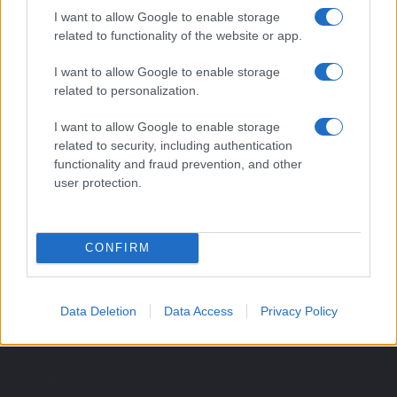
2
Euronics Point di Pandino
I want to allow Google to enable storage
related to functionality of the website or app.
3
Euronics Point di Ostiano
I want to allow Google to enable storage
related to personalization.
4
Centro Commerciale Cremona Due – Iper di Cremona
I want to allow Google to enable storage
5
Famila di Pandino
related to security, including authentication
functionality and fraud prevention, and other
user protection.
CONFIRM
Data Deletion
Data Access
Privacy Policy
Le migliori offerte, sconti e coupon. Guide shopping,
orari negozi e viaggi convenienti.
SEZIONI