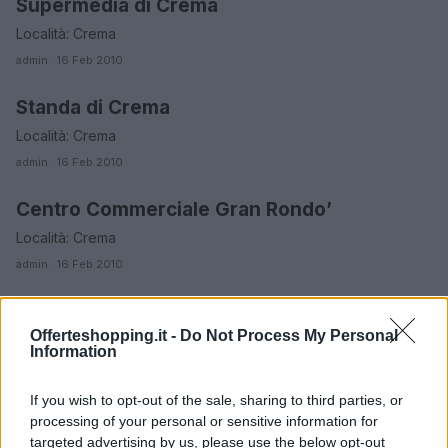
Supermedia di Crema
CREMONA
Località: Crema
admin · 16 Feb 2010
Standa di Crema
CREMONA
Località: Crema
admin · 16 Feb 2010
Centro Commerciale Gran Rondo’
CREMONA
Località: Crema
admin · 16 Feb 2010
Euronics Point di Castelverde
CREMONA
Offerteshopping.it -
Do Not Process My Personal
Località: Castelverde
Information
admin · 16 Feb 2010
If you wish to opt-out of the sale, sharing to third parties, or
Famila di Casalmaggiore
CREMONA
processing of your personal or sensitive information for
Località: Casalmaggiore
targeted advertising by us, please use the below opt-out