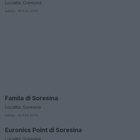
Località: Cremona
admin · 16 Feb 2010
Famila di Soresina
CREMONA
Località: Soresina
admin · 16 Feb 2010
Euronics Point di Soresina
CREMONA
Località: Soresina