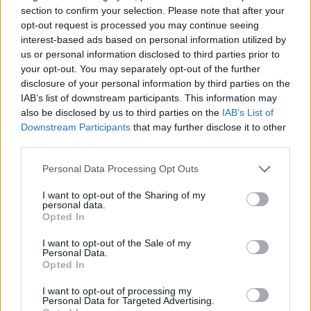
section to confirm your selection. Please note that after your
admin · 16 Feb 2010
opt-out request is processed you may continue seeing
interest-based ads based on personal information utilized by
Centro Commerciale Padano
CREMONA
us or personal information disclosed to third parties prior to
Località: Casalmaggiore
your opt-out. You may separately opt-out of the further
disclosure of your personal information by third parties on the
admin · 16 Feb 2010
IAB’s list of downstream participants. This information may
also be disclosed by us to third parties on the
IAB’s List of
Euronics Point di Calvatone
CREMONA
Downstream Participants
that may further disclose it to other
Località: Calvatone
third parties.
admin · 16 Feb 2010
Please note that this website/app uses one or more Google
Personal Data Processing Opt Outs
services and may gather and store information including but
1
2
→
not limited to your visit or usage behaviour. You may click to
I want to opt-out of the Sharing of my
personal data.
grant or deny consent to Google and its third-party tags to
Opted In
use your data for below specified purposes in below Google
consent section.
I want to opt-out of the Sale of my
Personal Data.
Opted In
I want to opt-out of processing my
Personal Data for Targeted Advertising.