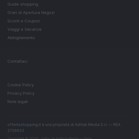
Guide shopping
Orari di Apertura Negozi
Sconti e Coupon
Viaggi e Vacanze
Abbigliamento
MAGAZINE
Contattaci
LEGALE
Cookie Policy
Privacy Policy
Note legali
offerteshopping.it è una proprietà di AdHub Media S.r.l. — REA
2729933
Copyright © 2026 · Edito da AdHub Media — Italia