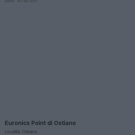
admin · 16 Feb 2010
Euronics Point di Ostiano
CREMONA
Località: Ostiano