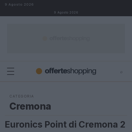
Salta al contenuto
9 Agosto 2026
9 Agosto 2026
⌕
⌕
×
Cerca
CATEGORIA
Cremona
Euronics Point di Cremona 2
CREMONA