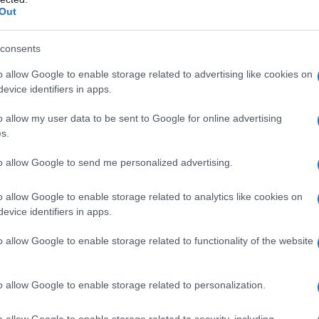
retto ad un taglio dei dipendenti. Dal 2000,
Out
ernazionale.
consents
 anno dopo anno, diversi prodotti sono stati
o allow Google to enable storage related to advertising like cookies on
 dal pubblico più giovane. Come dimenticare, ad
evice identifiers in apps.
 una borsa comoda e bella da sfoggiare in
o allow my user data to be sent to Google for online advertising
novativa di Pinko, in passato, è stata quella di
s.
sh”, che variavano di settimana in settimana.
to allow Google to send me personalized advertising.
una categoria di clienti più adulta creando una
voro, e abbandonano le collezioni brevi in favore
o allow Google to enable storage related to analytics like cookies on
 riconoscibile il brand.
evice identifiers in apps.
o allow Google to enable storage related to functionality of the website
015 spiccano le camicie, disponibili in vari
camicie
da lavoro sui toni del bianco e
o allow Google to enable storage related to personalization.
ra con palletes, ricami e trasparenze. Sono
 soluzione comoda per l’inverno e per il freddo
o allow Google to enable storage related to security, including