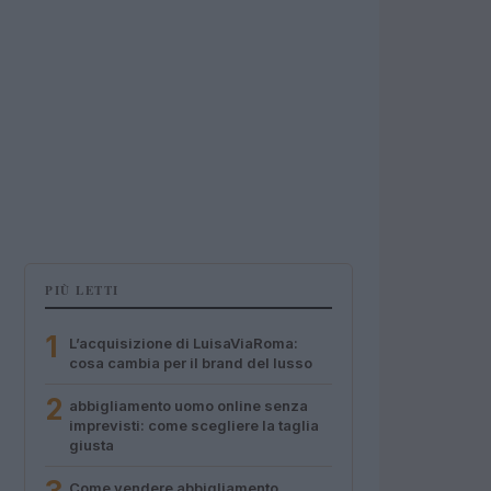
PIÙ LETTI
1
L’acquisizione di LuisaViaRoma:
cosa cambia per il brand del lusso
2
abbigliamento uomo online senza
imprevisti: come scegliere la taglia
giusta
Come vendere abbigliamento