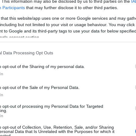
. This information may also be disclosed by us to third parties on the
IA
Participants
that may further disclose it to other third parties.
 that this website/app uses one or more Google services and may gath
including but not limited to your visit or usage behaviour. You may click 
 to Google and its third-party tags to use your data for below specifi
ogle consent section.
l Data Processing Opt Outs
o opt-out of the Sharing of my personal data.
In
o opt-out of the Sale of my Personal Data.
In
to opt-out of processing my Personal Data for Targeted
el campo dell’abbigliamento, nata a Fidenza nel
ing.
In
 e di Cristina Rubini, vanta oggi diverse
 positivo, nonostante la forte crisi che questo
o opt-out of Collection, Use, Retention, Sale, and/or Sharing
ersonal Data that Is Unrelated with the Purposes for which it
lected.