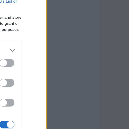
B’s List of
er and store
to grant or
ed purposes