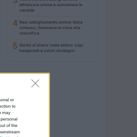
3
athleisure online e aumentare le
vendite
4
Resi abbigliamento online: Italia
virtuosa, Germania in cima alla
classifica
5
Guida al dress code estivo: capi
traspiranti e colori strategici
sonal or
ection to
ou may
 personal
out of the
 downstream