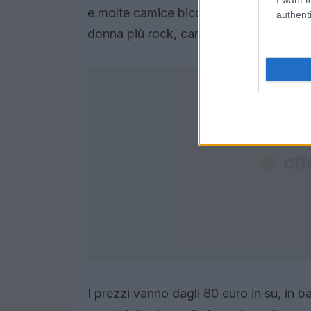
e molte camice bicolor o con stampe or
authenti
donna più rock, camice di pelle con bor
I prezzi vanno dagli 80 euro in su, in 