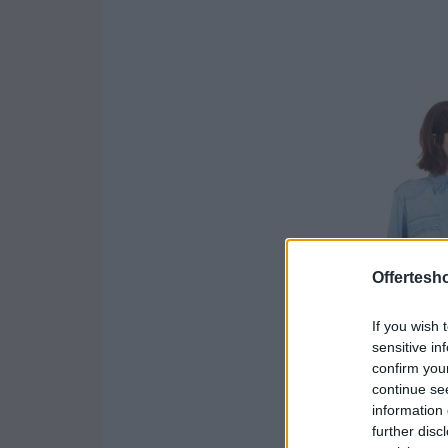
Offertesho
If you wish 
sensitive in
confirm you
continue se
information 
further disc