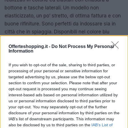
bottone e tasche laterali. Un modello non
elasticizzato, un po’ stretto, di ottima fattura e con
buone rifiniture. Sono perfetti da indossare sia in
città che in spiaggia. Disponibili nel colore blu
chiaro. In vendita con lo sconto del 40%.
Offerteshopping.it -
Do Not Process My Personal
Information
Vedi su Amazon
2)
Longwu maxi abito estivo da donna
If you wish to opt-out of the sale, sharing to third parties, or
processing of your personal or sensitive information for
Un abito maxi con scollo a V che è possibile
targeted advertising by us, please use the below opt-out
regolare dalla stampa floreale, in stile boho e molto
section to confirm your selection. Please note that after your
sexy. Un modello dalla schiena scollata e vita alta
opt-out request is processed you may continue seeing
interest-based ads based on personal information utilized by
con scollo a barchetta e adatto per varie occasioni.
us or personal information disclosed to third parties prior to
Disponibile nel colore rosso, nero e anche beige. In
your opt-out. You may separately opt-out of the further
poliestere e cotone, molto morbido e comodo, oltre
disclosure of your personal information by third parties on the
IAB’s list of downstream participants. This information may
a essere leggero, quindi perfetto per l’estate.
also be disclosed by us to third parties on the
IAB’s List of