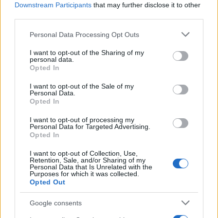
Downstream Participants
that may further disclose it to other
Vedi su Amazon
third parties.
3)
Yoins canotta estivo donna
Please note that this website/app uses one or more Google
Personal Data Processing Opt Outs
services and may gather and store information including but
Un crop top in pizzo, molto sensuale, morbido al
not limited to your visit or usage behaviour. You may click to
I want to opt-out of the Sharing of my
tatto e da indossare ogni giorno. Senza maniche,
personal data.
grant or deny consent to Google and its third-party tags to
Opted In
con orlo aderente. Un modello realizzato in
use your data for below specified purposes in below Google
consent section.
poliestere e cotone con scollo incrociato sul
I want to opt-out of the Sale of my
Personal Data.
davanti. Adatto per la sera e le feste. Un capo da
Opted In
indossare anche in primavera e non solo in estate.
I want to opt-out of processing my
Disponibile con lo sconto del 20%.
Personal Data for Targeted Advertising.
Opted In
Vedi su Amazon
I want to opt-out of Collection, Use,
Insieme all’abbigliamento estivo da donna, ecco le
Retention, Sale, and/or Sharing of my
Personal Data that Is Unrelated with the
migliori
Birkenstock
da abbinare.
Purposes for which it was collected.
Opted Out
Google consents