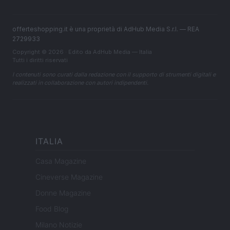
offerteshopping.it è una proprietà di AdHub Media S.r.l. — REA
2729933
Copyright © 2026 · Edito da AdHub Media — Italia
Tutti i diritti riservati
I contenuti sono curati dalla redazione con il supporto di strumenti digitali e
realizzati in collaborazione con autori indipendenti.
ITALIA
Casa Magazine
Cineverse Magazine
Donne Magazine
Food Blog
Milano Notizie