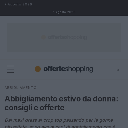
Salta al contenuto
7 Agosto 2026
7 Agosto 2026
⌕
⌕
×
ABBIGLIAMENTO
Cerca
Abbigliamento estivo da donna:
consigli e offerte
Dai maxi dress ai crop top passando per le gonne
plissettate, sono alcuni capi di abbigliamento che è