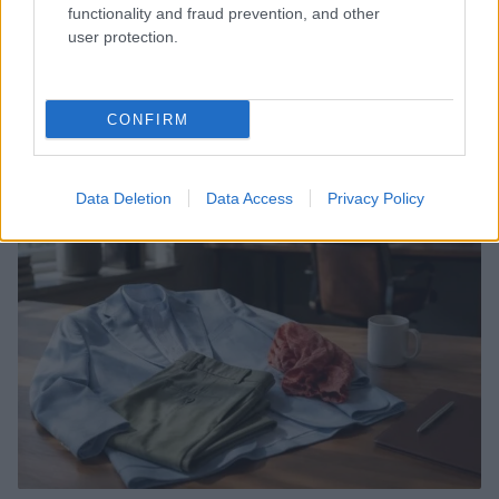
functionality and fraud prevention, and other
user protection.
CONFIRM
Continua a leggere
Data Deletion
Data Access
Privacy Policy
ABBIGLIAMENTO