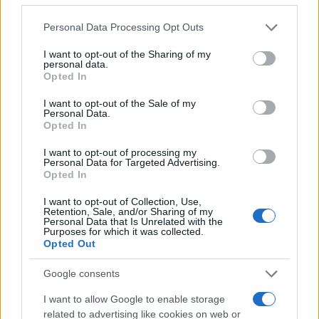
Please note that this website/app uses one or more Google
Personal Data Processing Opt Outs
services and may gather and store information including but
Continua a leggere
not limited to your visit or usage behaviour. You may click to
I want to opt-out of the Sharing of my
personal data.
grant or deny consent to Google and its third-party tags to
Opted In
use your data for below specified purposes in below Google
GUIDE SHOPPING
consent section.
I want to opt-out of the Sale of my
Personal Data.
Opted In
I want to opt-out of processing my
Personal Data for Targeted Advertising.
Opted In
I want to opt-out of Collection, Use,
Retention, Sale, and/or Sharing of my
Personal Data that Is Unrelated with the
Purposes for which it was collected.
Opted Out
Google consents
Come riconoscere un capo originale sui marketplace
in 10 passi
I want to allow Google to enable storage
Davide Ferraro · 3 Ago 2026
related to advertising like cookies on web or