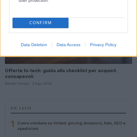
user protection.
CONFIRM
Data Deletion
Data Access
Privacy Policy
Offerte hi-tech: guida alla checklist per acquisti
consapevoli
Davide Ferraro · 2 Ago 2026
PIÙ LETTI
1
Come vendere su Vinted: pricing dinamico, foto, SEO e
spedizioni