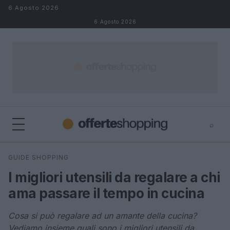
Salta al contenuto
6 Agosto 2026
6 Agosto 2026
⌕
⌕
×
GUIDE SHOPPING
Cerca
I migliori utensili da regalare a chi
ama passare il tempo in cucina
Cosa si può regalare ad un amante della cucina?
Vediamo insieme quali sono i migliori utensili da