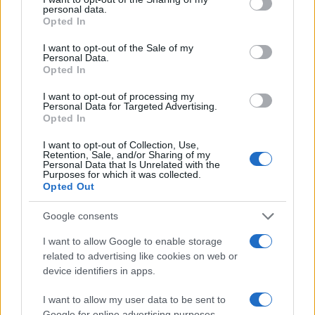
personal data.
grant or deny consent to Google and its third-party tags to
Opted In
use your data for below specified purposes in below Google
consent section.
I want to opt-out of the Sale of my
Personal Data.
Opted In
I want to opt-out of processing my
Personal Data for Targeted Advertising.
Opted In
I want to opt-out of Collection, Use,
Retention, Sale, and/or Sharing of my
Personal Data that Is Unrelated with the
Come risparmiare nei giorni festivi al centro
Purposes for which it was collected.
commerciale senza code e acquisti impulsivi
Opted Out
Davide Ferraro · 6 Ago 2026
Google consents
GUIDE SHOPPING
I want to allow Google to enable storage
related to advertising like cookies on web or
device identifiers in apps.
I want to allow my user data to be sent to
Google for online advertising purposes.