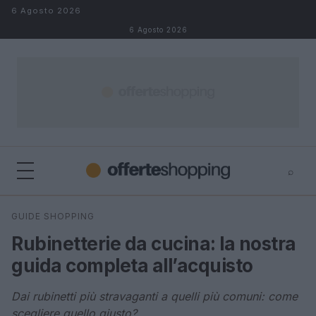
Salta al contenuto
6 Agosto 2026
6 Agosto 2026
⌕
⌕
×
GUIDE SHOPPING
Cerca
Rubinetterie da cucina: la nostra
guida completa all’acquisto
Dai rubinetti più stravaganti a quelli più comuni: come
scegliere quello giusto?