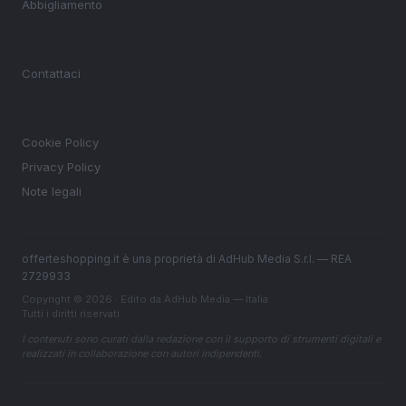
Abbigliamento
MAGAZINE
Contattaci
LEGALE
Cookie Policy
Privacy Policy
Note legali
offerteshopping.it è una proprietà di AdHub Media S.r.l. — REA
2729933
Copyright © 2026 · Edito da AdHub Media — Italia
Tutti i diritti riservati
I contenuti sono curati dalla redazione con il supporto di strumenti digitali e
realizzati in collaborazione con autori indipendenti.