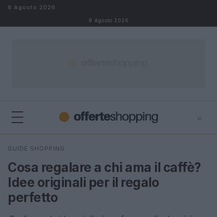
Salta al contenuto
8 Agosto 2026
8 Agosto 2026
⌕
⌕
×
GUIDE SHOPPING
Cerca
Cosa regalare a chi ama il caffè?
Idee originali per il regalo
perfetto