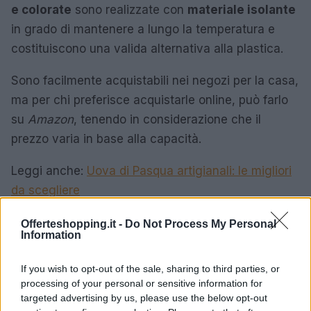
e colorate
sono realizzate con
materiale isolante
in grado di mantenere a lungo la temperatura e
costituiscono una valida alternativa alla plastica.
Sono facilmente acquistabili nei negozi per la casa,
ma per chi preferisce acquistarle online, può farlo
su
Amazon
, tenendo in considerazione che il
prezzo varia in base alla capacità.
Leggi anche:
Uova di Pasqua artigianali: le migliori
da scegliere
Offerteshopping.it -
Do Not Process My Personal
Information
AUTORE
Rossana Pucceri
If you wish to opt-out of the sale, sharing to third parties, or
processing of your personal or sensitive information for
targeted advertising by us, please use the below opt-out