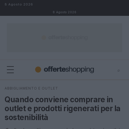
Salta al contenuto
8 Agosto 2026
8 Agosto 2026
⌕
⌕
×
ABBIGLIAMENTO E OUTLET
Cerca
Quando conviene comprare in
outlet e prodotti rigenerati per la
sostenibilità