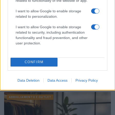
related to functionality of the website or app.
ABBIGLIAMENTO E OUTLET
I want to allow Google to enable storage
related to personalization.
I want to allow Google to enable storage
related to security, including authentication
functionality and fraud prevention, and other
user protection.
CONFIRM
Outlet di abbigliamento: guida pratica agli acquisti
perfetti
Data Deletion
Data Access
Privacy Policy
Davide Ferraro · 3 Ago 2026
ABBIGLIAMENTO E OUTLET