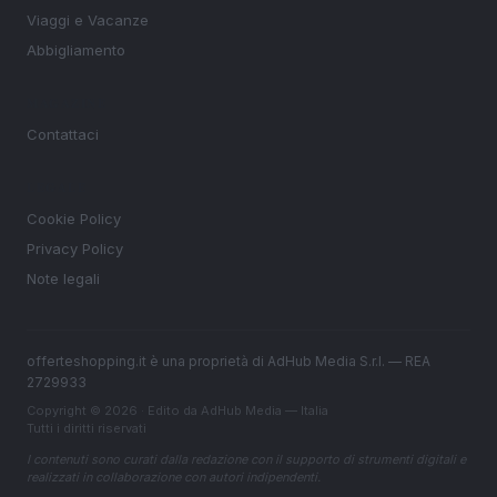
Viaggi e Vacanze
Abbigliamento
MAGAZINE
Contattaci
LEGALE
Cookie Policy
Privacy Policy
Note legali
offerteshopping.it è una proprietà di AdHub Media S.r.l. — REA
2729933
Copyright © 2026 · Edito da AdHub Media — Italia
Tutti i diritti riservati
I contenuti sono curati dalla redazione con il supporto di strumenti digitali e
realizzati in collaborazione con autori indipendenti.