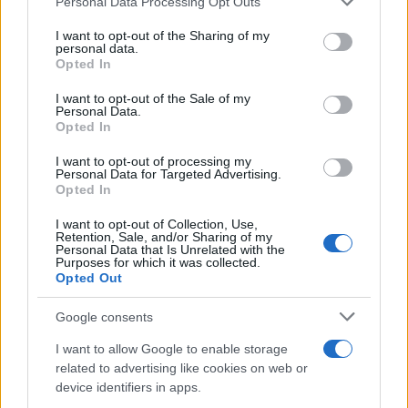
Personal Data Processing Opt Outs
services and may gather and store information including but
not limited to your visit or usage behaviour. You may click to
I want to opt-out of the Sharing of my
personal data.
grant or deny consent to Google and its third-party tags to
Opted In
use your data for below specified purposes in below Google
consent section.
I want to opt-out of the Sale of my
Personal Data.
Opted In
I want to opt-out of processing my
Personal Data for Targeted Advertising.
Opted In
I want to opt-out of Collection, Use,
Retention, Sale, and/or Sharing of my
Personal Data that Is Unrelated with the
Purposes for which it was collected.
Opted Out
MORESCHI
A. TESTONI
Google consents
I want to allow Google to enable storage
320,00 euro
related to advertising like cookies on web or
355,00 euro
device identifiers in apps.