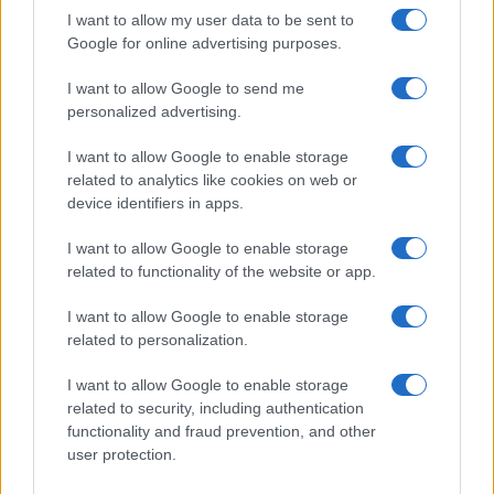
I want to allow my user data to be sent to
Google for online advertising purposes.
E nella sezione saldi potrete trovare tantissimi
I want to allow Google to send me
nuovi articoli a prezzi davvero stracciati, sino al
personalized advertising.
50%!!
I want to allow Google to enable storage
Cliccate su
http://www.it.forzieri.com/ita/dept.asp?
related to analytics like cookies on web or
device identifiers in apps.
l=ita&c=ita&dept_id=999906
e cominciate con il
vostro shopping a tutta moda con Forzieri!
I want to allow Google to enable storage
related to functionality of the website or app.
I want to allow Google to enable storage
related to personalization.
I want to allow Google to enable storage
AUTORE
Federica Ottone
related to security, including authentication
functionality and fraud prevention, and other
user protection.