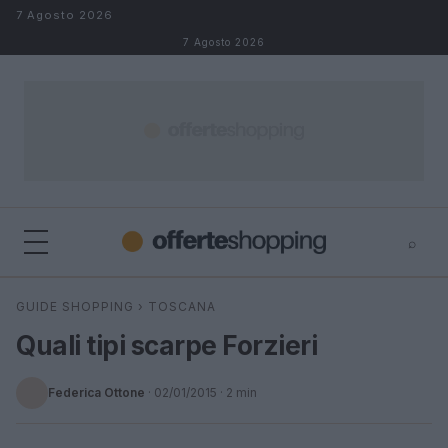
Salta al contenuto
7 Agosto 2026
7 Agosto 2026
⌕
⌕
×
GUIDE SHOPPING
›
TOSCANA
Cerca
Quali tipi scarpe Forzieri
Federica Ottone
·
02/01/2015
· 2 min