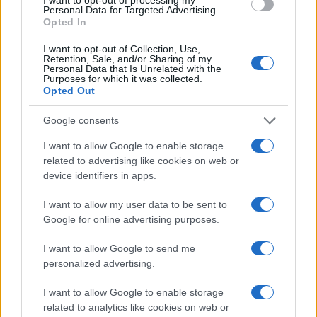
Personal Data for Targeted Advertising.
principale.
Opted In
Un’altra eccezione riguarda le edizioni “factory
I want to opt-out of Collection, Use,
Retention, Sale, and/or Sharing of my
outlet” con packaging semplificato o accessori
Personal Data that Is Unrelated with the
Purposes for which it was collected.
ridotti, dove il valore è concentrato nel capo e
Opted Out
meno nella presentazione. Qui la valutazione deve
Google consents
basarsi su materiali, costruzione e funzione, non
I want to allow Google to enable storage
sulla confezione. Chiarire per iscritto le condizioni
related to advertising like cookies on web or
di reso e assistenza evita incomprensioni,
device identifiers in apps.
soprattutto quando il prodotto ha peculiarità
I want to allow my user data to be sent to
dichiarate in scheda o in etichetta.
Google for online advertising purposes.
Sintesi operativa e criteri di scelta
I want to allow Google to send me
personalized advertising.
Distinguere
surplus
stock
e linee dedicate
permette di allineare aspettative e prezzo, mentre
I want to allow Google to enable storage
related to analytics like cookies on web or
la lettura attenta di cartellini e codici fornisce