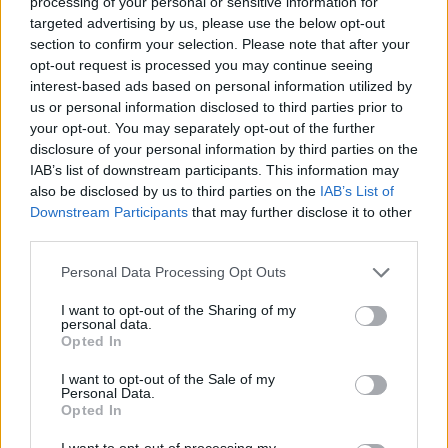
processing of your personal or sensitive information for
linea dedicata molto economica se i materiali e la
targeted advertising by us, please use the below opt-out
vestibilità sono superiori. Al contrario, una linea
section to confirm your selection. Please note that after your
opt-out request is processed you may continue seeing
apposita con design collaudato e tessuto pratico
interest-based ads based on personal information utilized by
può essere la scelta più razionale per l’uso
us or personal information disclosed to third parties prior to
quotidiano.
your opt-out. You may separately opt-out of the further
disclosure of your personal information by third parties on the
IAB’s list of downstream participants. This information may
Approfondimenti: eccezioni, campionari
also be disclosed by us to third parties on the
IAB’s List of
e licenze
Downstream Participants
that may further disclose it to other
third parties.
Esistono capi
campionario
o prototipi utilizzati per
Please note that this website/app uses one or more Google
presentazioni, spesso unici e talvolta con dettagli
Personal Data Processing Opt Outs
services and may gather and store information including but
non presenti nella produzione finale; il cartellino
not limited to your visit or usage behaviour. You may click to
I want to opt-out of the Sharing of my
personal data.
interno può riportare annotazioni o codici differenti.
grant or deny consent to Google and its third-party tags to
Opted In
use your data for below specified purposes in below Google
Alcuni marchi operano tramite
licenziatari
per
consent section.
I want to opt-out of the Sale of my
specifiche categorie (ad esempio occhiali o intimo):
Personal Data.
Opted In
in questi casi, tag e codici possono seguire
standard del licenziatario, pur recando il marchio
I want to opt-out of processing my