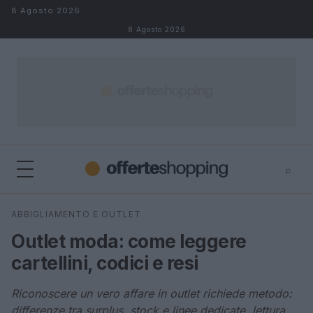
Salta al contenuto
8 Agosto 2026
8 Agosto 2026
⌕
⌕
×
ABBIGLIAMENTO E OUTLET
Cerca
Outlet moda: come leggere
cartellini, codici e resi
Riconoscere un vero affare in outlet richiede metodo:
differenze tra surplus, stock e linee dedicate, lettura