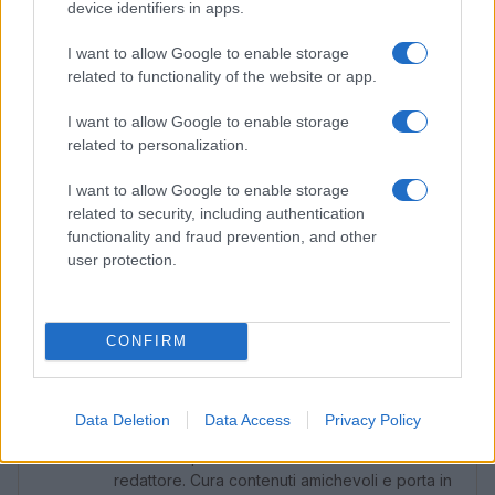
device identifiers in apps.
conferme sull’origine e sulla qualità. La verifica
preventiva di resi e garanzie tutela l’acquirente in
I want to allow Google to enable storage
related to functionality of the website or app.
ogni canale. Applicando una lista di controllo
semplice—codici coerenti, materiali adeguati,
I want to allow Google to enable storage
related to personalization.
finiture corrette, condizioni di recesso chiare—
l’outlet diventa un ecosistema trasparente, dove il
I want to allow Google to enable storage
risparmio non sacrifica il valore e ogni affare è
related to security, including authentication
functionality and fraud prevention, and other
davvero consapevole.
user protection.
AUTORE
CONFIRM
Cristian Castiglioni
Cristian Castiglioni, veneziano, iniziò come
blogger dopo aver postato una guida sui
Data Deletion
Data Access
Privacy Policy
bacari e ricevuto centinaia di messaggi: quella
reazione spinse la sua trasformazione in
redattore. Cura contenuti amichevoli e porta in