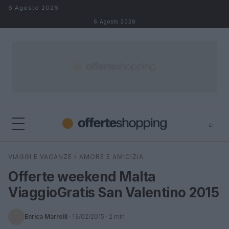
Salta al contenuto
6 Agosto 2026
6 Agosto 2026
⌕
⌕
×
VIAGGI E VACANZE
›
AMORE E AMICIZIA
Cerca
Offerte weekend Malta
ViaggioGratis San Valentino 2015
Enrica Marrelli
·
13/02/2015
· 2 min