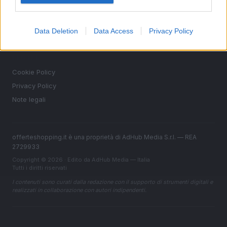
MAGAZINE
Data Deletion
Data Access
Privacy Policy
Contattaci
LEGALE
Cookie Policy
Privacy Policy
Note legali
offerteshopping.it è una proprietà di AdHub Media S.r.l. — REA
2729933
Copyright © 2026 · Edito da AdHub Media — Italia
Tutti i diritti riservati
I contenuti sono curati dalla redazione con il supporto di strumenti digitali e
realizzati in collaborazione con autori indipendenti.