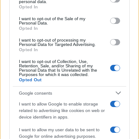
personal data.
grant or deny consent to Google and its third-party tags to
Opted In
use your data for below specified purposes in below Google
consent section.
I want to opt-out of the Sale of my
Personal Data.
Perché le amicizie profonde sono fondamentali nella
Opted In
vita adulta
Matteo Pellegrino · 10 Lug 2026
I want to opt-out of processing my
Personal Data for Targeted Advertising.
Opted In
I want to opt-out of Collection, Use,
PIÙ LETTI
Retention, Sale, and/or Sharing of my
Personal Data that Is Unrelated with the
Purposes for which it was collected.
1
Trasferimenti estivi: tutte le novità del calciomercato
Opted Out
italiano
Google consents
2
Giffoni Film Festival 2026: Sara Assicurazioni
Promuove la Sicurezza Stradale tra i Giovani
I want to allow Google to enable storage
related to advertising like cookies on web or
3
Idee regalo Feltrinelli per lui San Valentino 2015
device identifiers in apps.
4
Offerte volo + hotel Londra eDreams San Valentino
I want to allow my user data to be sent to
2015
Google for online advertising purposes.