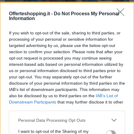
Offerteshopping.it -
Do Not Process My Personal
Information
If you wish to opt-out of the sale, sharing to third parties, or
processing of your personal or sensitive information for
targeted advertising by us, please use the below opt-out
Giffoni Film Festival 2026: Sara Assicurazioni
section to confirm your selection. Please note that after your
Promuove la Sicurezza Stradale tra i Giovani
opt-out request is processed you may continue seeing
Cristian Castiglioni · 17 Lug 2026
interest-based ads based on personal information utilized by
us or personal information disclosed to third parties prior to
AMORE E AMICIZIA
your opt-out. You may separately opt-out of the further
disclosure of your personal information by third parties on the
IAB’s list of downstream participants. This information may
also be disclosed by us to third parties on the
IAB’s List of
Downstream Participants
that may further disclose it to other
third parties.
Please note that this website/app uses one or more Google
Personal Data Processing Opt Outs
services and may gather and store information including but
not limited to your visit or usage behaviour. You may click to
I want to opt-out of the Sharing of my