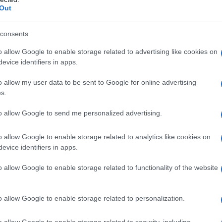
Out
consents
o allow Google to enable storage related to advertising like cookies on
evice identifiers in apps.
o allow my user data to be sent to Google for online advertising
s.
to allow Google to send me personalized advertising.
aga è il
Ponte Carlo
, un ponte in pietra
 godere una bellissima vista sulla bella cittadina
o allow Google to enable storage related to analytics like cookies on
evice identifiers in apps.
Il Ponte mette in collegamento la Città Vecchia
principali mete turistiche dove potrete trovare
o allow Google to enable storage related to functionality of the website
ti e dal quale, al tramonto del sole, potrete
ello di Praga.
o allow Google to enable storage related to personalization.
o allow Google to enable storage related to security, including