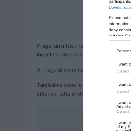
participants
Downstream 
Please note
information 
deny consent
in below Go
Praga, un’affascinante paese ricco di l
Persona
incantandolo con il suo clima romantic
I want t
A Praga di certo non ci si può annoiare
Opted 
I want t
Tantissime sono le attività e le cose da 
Opted 
cittadina tutta in stile gotico.
I want 
Advertis
Opted 
I want t
of my P
was col