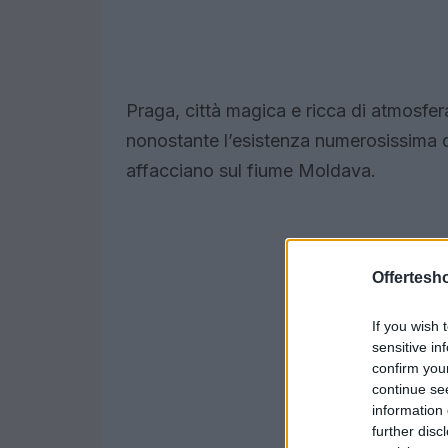
Praga, città magica e ricca di atmosfe
nonostante l’esistenza numerosissima di p
affacciano sul fiume Moldava.
Offertesho
If you wish 
sensitive in
confirm you
continue se
information 
further disc