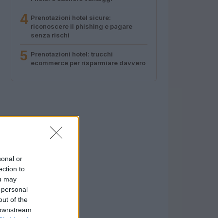
4
Prenotazioni hotel sicure:
riconoscere il phishing e pagare
senza rischi
5
Prenotazioni hotel: trucchi
ecommerce per risparmiare davvero
sonal or
ection to
ou may
 personal
out of the
 downstream