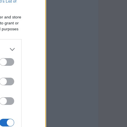
B’s List of
er and store
to grant or
ed purposes