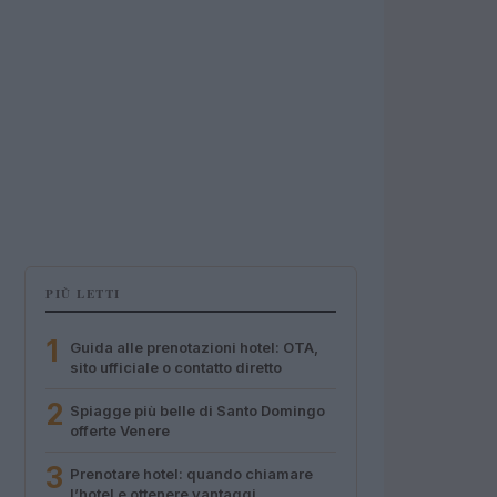
PIÙ LETTI
1
Guida alle prenotazioni hotel: OTA,
sito ufficiale o contatto diretto
2
Spiagge più belle di Santo Domingo
offerte Venere
3
Prenotare hotel: quando chiamare
l’hotel e ottenere vantaggi