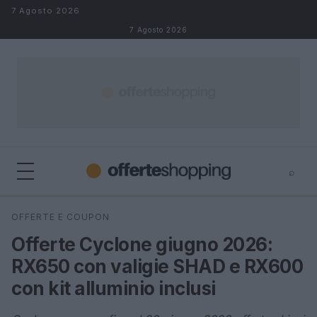
Salta al contenuto
7 Agosto 2026
7 Agosto 2026
⌕
⌕
×
OFFERTE E COUPON
Cerca
Offerte Cyclone giugno 2026:
RX650 con valigie SHAD e RX600
con kit alluminio inclusi