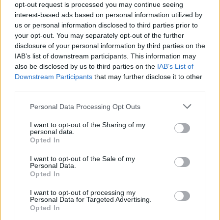
giugno 2026
presso i punti vendita ufficiali
opt-out request is processed you may continue seeing
interest-based ads based on personal information utilized by
aderenti. Per chi sta valutando un acquisto, è utile
us or personal information disclosed to third parties prior to
comparare il valore dei kit inclusi rispetto al prezzo
your opt-out. You may separately opt-out of the further
di listino per misurare il vantaggio economico
disclosure of your personal information by third parties on the
IAB’s list of downstream participants. This information may
concreto offerto da questa iniziativa.
also be disclosed by us to third parties on the
IAB’s List of
Downstream Participants
that may further disclose it to other
third parties.
AUTORE
Please note that this website/app uses one or more Google
Personal Data Processing Opt Outs
Davide Ferraro
services and may gather and store information including but
Davide Ferraro, giornalista esperto di consumi
not limited to your visit or usage behaviour. You may click to
I want to opt-out of the Sharing of my
personal data.
e commercio elettronico, analizza offerte e
grant or deny consent to Google and its third-party tags to
Opted In
dinamiche dello shopping online aiutando i
use your data for below specified purposes in below Google
lettori a riconoscere lo sconto reale dal
consent section.
I want to opt-out of the Sale of my
marketing; collabora da anni con guide all
Personal Data.
Opted In
acquisto.
I want to opt-out of processing my
Personal Data for Targeted Advertising.
Opted In