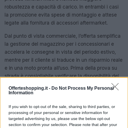
robustezza e capacità di carico. In entrambi i casi
la promozione evita spese di montaggio e attese
legate alla fornitura di accessori aftermarket.
Dal punto di vista commerciale, l’offerta semplifica
la gestione del magazzino per i concessionari e
accelera le consegne in vista del periodo estivo,
mentre per il cliente si traduce in un risparmio reale
e in una moto pronta all’uso. Prima della prova su
strada è consigliabile verificare la disponibilità del
kit in pronta consegna presso i concessionari
Offerteshopping.it -
Do Not Process My Personal
aderenti e controllare le regolazioni del
Information
sospensionamento se si prevede di viaggiare a
If you wish to opt-out of the sale, sharing to third parties, or
pieno carico.
processing of your personal or sensitive information for
targeted advertising by us, please use the below opt-out
Le promozioni segnalate sono valide
fino al 30
section to confirm your selection. Please note that after your