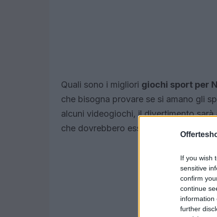
Quali sono i migliori
giochi sport per 
che bisogna provare se si amano gli sp
alcuni videogiochi, il divertimento sarà
che dovrebbero essere inclusi necessar
Offertesho
If you wish 
sensitive in
confirm you
continue se
information 
further disc