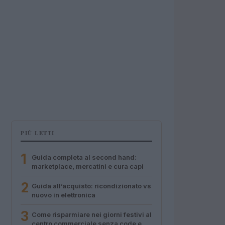
PIÙ LETTI
1
Guida completa al second hand:
marketplace, mercatini e cura capi
2
Guida all’acquisto: ricondizionato vs
nuovo in elettronica
3
Come risparmiare nei giorni festivi al
centro commerciale senza code e