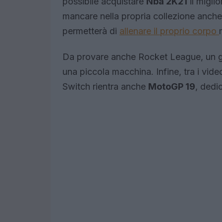
possibile acquistare
Nba 2K21
il migli
mancare nella propria collezione anch
permetterà di
allenare il proprio corpo
Da provare anche Rocket League, un gio
una piccola macchina. Infine, tra i vide
Switch rientra anche
MotoGP 19
, dedi