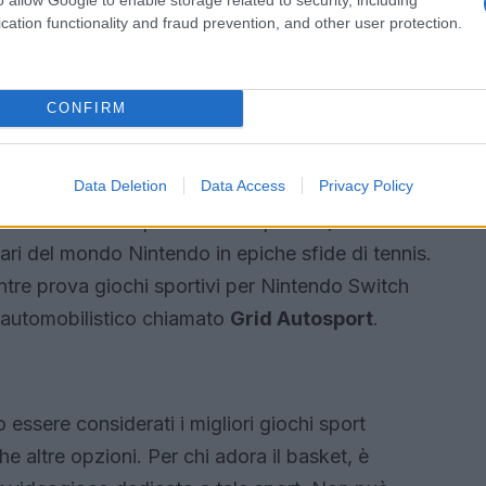
cation functionality and fraud prevention, and other user protection.
CONFIRM
Data Deletion
Data Access
Privacy Policy
nis Aces
. Con questo titolo sportivo, si
ri del mondo Nintendo in epiche sfide di tennis.
ntre prova giochi sportivi per Nintendo Switch
o automobilistico chiamato
Grid Autosport
.
o essere considerati i migliori giochi sport
e altre opzioni. Per chi adora il basket, è