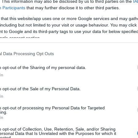
. This information may also be disclosed by us to third parties on the
IA
Participants
that may further disclose it to other third parties.
 that this website/app uses one or more Google services and may gath
including but not limited to your visit or usage behaviour. You may click 
 to Google and its third-party tags to use your data for below specifi
ogle consent section.
l Data Processing Opt Outs
o opt-out of the Sharing of my personal data.
In
 Switch
o opt-out of the Sale of my Personal Data.
 che sono i migliori giochi sport per Nintendo
In
D’altronde, sono davvero tanti i titoli che
generazione
. Tuttavia, in questo articolo sono
to opt-out of processing my Personal Data for Targeted
ing.
nti per longevità e caratteristiche.
In
o opt-out of Collection, Use, Retention, Sale, and/or Sharing
gioco sportivo che si deve assolutamente
ersonal Data that Is Unrelated with the Purposes for which it
lected.