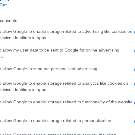
impici di Tokyo 2020
. Si tratta di un favoloso
Out
na sfida costante. Si potranno impersonare le
consents
lla medaglia d’oro nelle varie discipline
o allow Google to enable storage related to advertising like cookies on
evice identifiers in apps.
i tratta del miglior simulatore di calcio, un must
o allow my user data to be sent to Google for online advertising
ono misurare le proprie abilità contro amici ed
s.
ora il calcio, può essere ideale acquistare
to allow Google to send me personalized advertising.
e che metterà alla prova le proprie abilità come
o allow Google to enable storage related to analytics like cookies on
evice identifiers in apps.
o allow Google to enable storage related to functionality of the website
o allow Google to enable storage related to personalization.
o allow Google to enable storage related to security, including