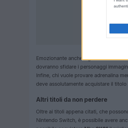
authenti
Emozionante anche il gioco
Mario Ten
dovranno sfidare i personaggi immagina
Infine, chi vuole provare adrenalina me
deve assolutamente acquistare il titol
Altri titoli da non perdere
Oltre ai titoli appena citati, che posson
Nintendo Switch, è possibile avere anch