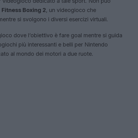
or videogioco dedicato a tale sport. Non può
e
Fitness Boxing 2
, un videogioco che
mentre si svolgono i diversi esercizi virtuali.
co dove l’obiettivo è fare goal mentre si guida
ogiochi più interessanti e belli per Nintendo
cato al mondo dei motori a due ruote.