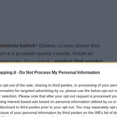
Nintendo Switch
? Ebbene, ci sono diversi titoli
ort e si possiede questa console. Grazie ad
 assicurato. Ecco quindi, i
migliori titoli sportivi
iamente nella propria collezione.
pping.it -
Do Not Process My Personal Information
to opt-out of the sale, sharing to third parties, or processing of your per
formation for targeted advertising by us, please use the below opt-out s
r selection. Please note that after your opt-out request is processed y
eing interest-based ads based on personal information utilized by us or
disclosed to third parties prior to your opt-out. You may separately opt-
losure of your personal information by third parties on the IAB’s list of