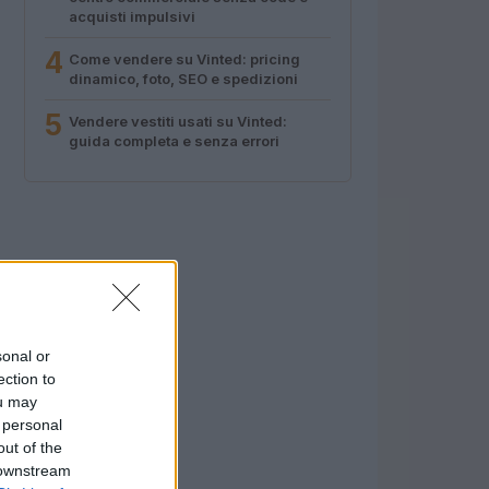
acquisti impulsivi
4
Come vendere su Vinted: pricing
dinamico, foto, SEO e spedizioni
5
Vendere vestiti usati su Vinted:
guida completa e senza errori
sonal or
ection to
ou may
 personal
out of the
 downstream