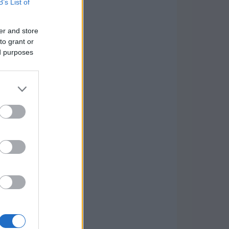
B’s List of
er and store
to grant or
ed purposes