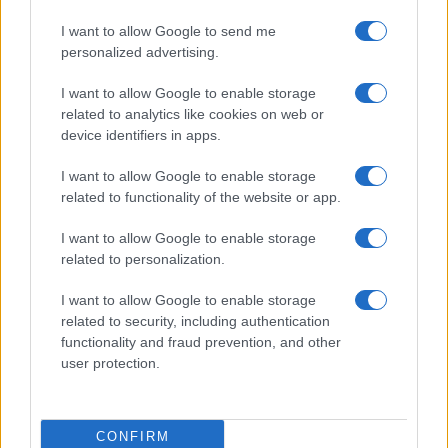
I want to allow Google to send me
personalized advertising.
I want to allow Google to enable storage
related to analytics like cookies on web or
device identifiers in apps.
Come risparmiare nei giorni festivi al centro
commerciale senza code e acquisti impulsivi
I want to allow Google to enable storage
Davide Ferraro · 6 Ago 2026
related to functionality of the website or app.
GUIDE SHOPPING
I want to allow Google to enable storage
related to personalization.
I want to allow Google to enable storage
related to security, including authentication
functionality and fraud prevention, and other
user protection.
CONFIRM