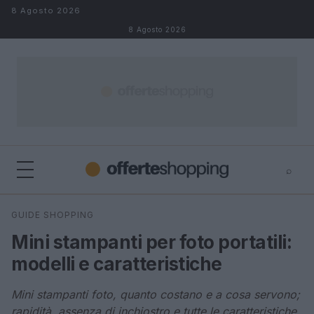
Salta al contenuto
8 Agosto 2026
8 Agosto 2026
⌕
⌕
×
GUIDE SHOPPING
Cerca
Mini stampanti per foto portatili:
modelli e caratteristiche
Mini stampanti foto, quanto costano e a cosa servono;
rapidità, assenza di inchiostro e tutte le caratteristiche