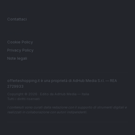
MAGAZINE
Contattaci
LEGALE
Cookie Policy
Privacy Policy
Note legali
offerteshopping.it è una proprietà di AdHub Media S.r.l. — REA
2729933
Copyright © 2026 · Edito da AdHub Media — Italia
Tutti i diritti riservati
I contenuti sono curati dalla redazione con il supporto di strumenti digitali e
realizzati in collaborazione con autori indipendenti.