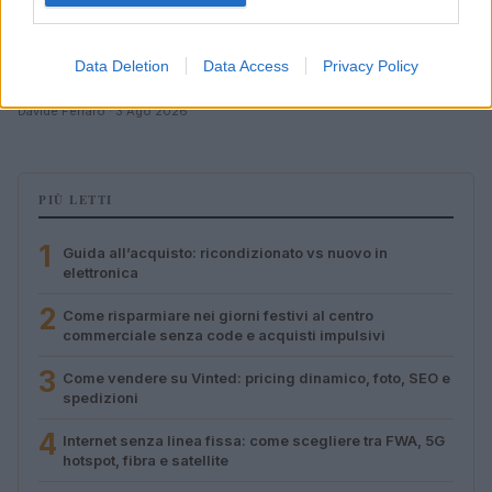
Come riconoscere un capo originale sui marketplace
Data Deletion
Data Access
Privacy Policy
in 10 passi
Davide Ferraro · 3 Ago 2026
PIÙ LETTI
1
Guida all’acquisto: ricondizionato vs nuovo in
elettronica
2
Come risparmiare nei giorni festivi al centro
commerciale senza code e acquisti impulsivi
3
Come vendere su Vinted: pricing dinamico, foto, SEO e
spedizioni
4
Internet senza linea fissa: come scegliere tra FWA, 5G
hotspot, fibra e satellite