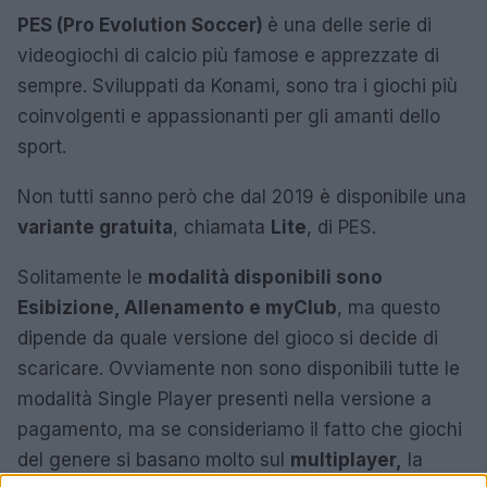
PES (Pro Evolution Soccer)
è una delle serie di
videogiochi di calcio più famose e apprezzate di
sempre. Sviluppati da Konami, sono tra i giochi più
coinvolgenti e appassionanti per gli amanti dello
sport.
Non tutti sanno però che dal 2019 è disponibile una
variante gratuita
, chiamata
Lite
, di PES.
Solitamente le
modalità disponibili sono
Esibizione, Allenamento e myClub
, ma questo
dipende da quale versione del gioco si decide di
scaricare. Ovviamente non sono disponibili tutte le
modalità Single Player presenti nella versione a
pagamento, ma se consideriamo il fatto che giochi
del genere si basano molto sul
multiplayer,
la