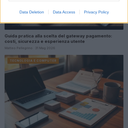
Data Deletion
Data Access
Privacy Policy
Guida pratica alla scelta del gateway pagamento:
costi, sicurezza e esperienza utente
Matteo Pellegrino · 31 Mag 2026
TECNOLOGIA E COMPUTER