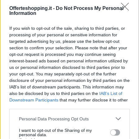
versione gratuita potrebbe comunque fare al caso
Offerteshopping.it -
Do Not Process My Personal
vostro.
Information
Leggi anche:
PlayStation 5, l’elenco di tutti i migliori
If you wish to opt-out of the sale, sharing to third parties, or
videogiochi per bambini
processing of your personal or sensitive information for
targeted advertising by us, please use the below opt-out
section to confirm your selection. Please note that after your
opt-out request is processed you may continue seeing
interest-based ads based on personal information utilized by
us or personal information disclosed to third parties prior to
AUTORE
your opt-out. You may separately opt-out of the further
Rossana Pucceri
disclosure of your personal information by third parties on the
IAB’s list of downstream participants. This information may
also be disclosed by us to third parties on the
IAB’s List of
Downstream Participants
that may further disclose it to other
third parties.
Please note that this website/app uses one or more Google
Personal Data Processing Opt Outs
services and may gather and store information including but
not limited to your visit or usage behaviour. You may click to
I want to opt-out of the Sharing of my
personal data.
grant or deny consent to Google and its third-party tags to