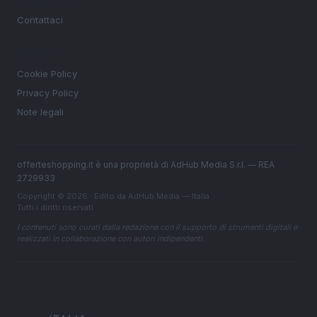
Contattaci
LEGALE
Cookie Policy
Privacy Policy
Note legali
offerteshopping.it è una proprietà di AdHub Media S.r.l. — REA
2729933
Copyright © 2026 · Edito da AdHub Media — Italia
Tutti i diritti riservati
I contenuti sono curati dalla redazione con il supporto di strumenti digitali e
realizzati in collaborazione con autori indipendenti.