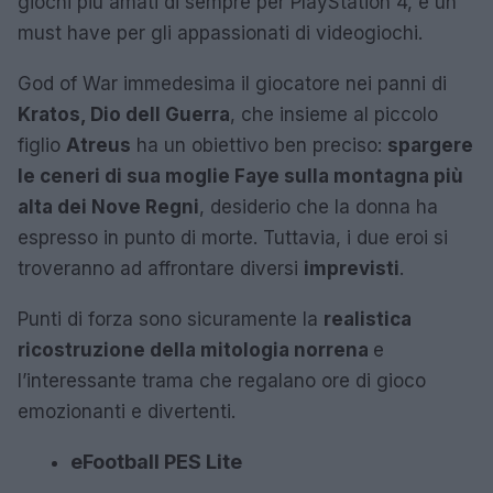
giochi più amati di sempre per PlayStation 4, e un
must have per gli appassionati di videogiochi.
God of War immedesima il giocatore nei panni di
Kratos, Dio dell Guerra
, che insieme al piccolo
figlio
Atreus
ha un obiettivo ben preciso:
spargere
le ceneri di sua moglie Faye sulla montagna più
alta dei Nove Regni
, desiderio che la donna ha
espresso in punto di morte. Tuttavia, i due eroi si
troveranno ad affrontare diversi
imprevisti
.
Punti di forza sono sicuramente la
realistica
ricostruzione della mitologia norrena
e
l’interessante trama che regalano ore di gioco
emozionanti e divertenti.
eFootball PES Lite