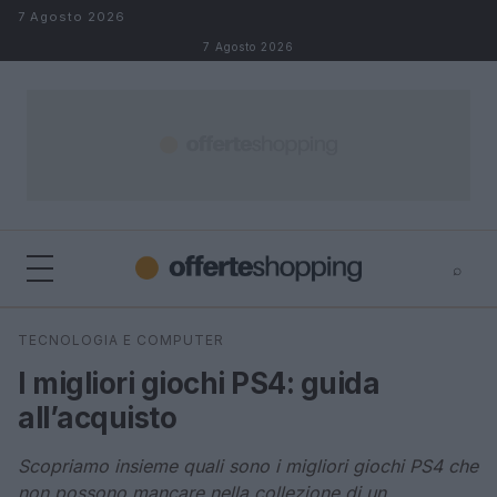
Salta al contenuto
7 Agosto 2026
7 Agosto 2026
⌕
⌕
×
TECNOLOGIA E COMPUTER
Cerca
I migliori giochi PS4: guida
all’acquisto
Scopriamo insieme quali sono i migliori giochi PS4 che
non possono mancare nella collezione di un