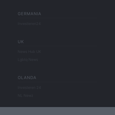
GERMANIA
Investieren24
UK
News Hub UK
Lgbtq News
OLANDA
Investeren 24
NL Newz