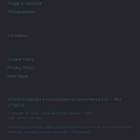
Viaggi e Vacanze
Abbigliamento
MAGAZINE
Contattaci
LEGALE
Cookie Policy
Privacy Policy
Note legali
offerteshopping.it è una proprietà di AdHub Media S.r.l. — REA
2729933
Copyright © 2026 · Edito da AdHub Media — Italia
Tutti i diritti riservati
I contenuti sono curati dalla redazione con il supporto di strumenti digitali e
realizzati in collaborazione con autori indipendenti.