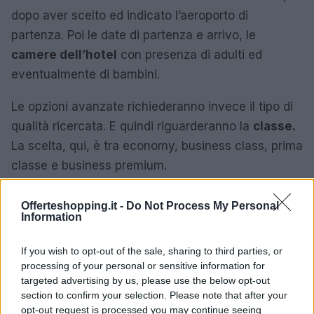
dopo aver scelto ed indicato l’aeroporto di
partenza. Poi le date di partenza e arrivo, le
camere dell’hotel
con presenza di adulti ed
eventualmente di bambini.
Le opzioni avanzate richiederanno invece il tipo di
qualità ricercata. E quindi riguarderanno la
classe.
La scelta, qui, è tra economy, business class, prima
classe e business premium.
Offerteshopping.it -
Do Not Process My Personal
Information
AUTORE
Marina Rissone
If you wish to opt-out of the sale, sharing to third parties, or
processing of your personal or sensitive information for
targeted advertising by us, please use the below opt-out
section to confirm your selection. Please note that after your
opt-out request is processed you may continue seeing