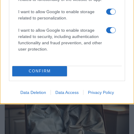
I want to allow Google to enable storage
related to personalization.
I want to allow Google to enable storage
related to security, including authentication
functionality and fraud prevention, and other
user protection.
Vacanze pet friendly in Italia: idee, servizi e consigli
per partire con il tuo animale
CONFIRM
Matteo Pellegrino · 7 Lug 2026
VIAGGI E VACANZE
Data Deletion
Data Access
Privacy Policy