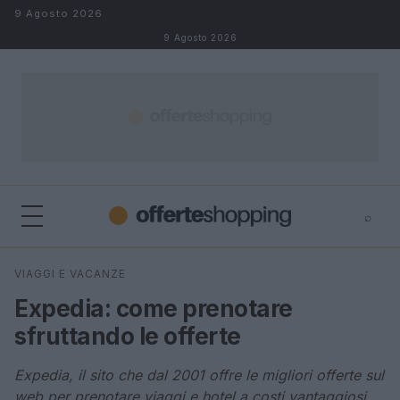
Salta al contenuto
9 Agosto 2026
9 Agosto 2026
⌕
⌕
×
VIAGGI E VACANZE
Cerca
Expedia: come prenotare
sfruttando le offerte
Expedia, il sito che dal 2001 offre le migliori offerte sul
web per prenotare viaggi e hotel a costi vantaggiosi.