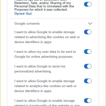
Retention, Sale, and/or Sharing of my
VIAGGI E VACANZE
Personal Data that Is Unrelated with the
Purposes for which it was collected.
Opted Out
Google consents
I want to allow Google to enable storage
related to advertising like cookies on web or
device identifiers in apps.
I want to allow my user data to be sent to
Google for online advertising purposes.
I want to allow Google to send me
Art Nouveau Week 2026: itinerari, eventi e novità sul
personalized advertising.
tema del mare
Matteo Pellegrino · 8 Lug 2026
I want to allow Google to enable storage
related to analytics like cookies on web or
VIAGGI E VACANZE
device identifiers in apps.
I want to allow Google to enable storage
related to functionality of the website or app.