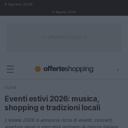
Salta al contenuto
9 Agosto 2026
9 Agosto 2026
⌕
⌕
×
GUIDE
Cerca
Eventi estivi 2026: musica,
shopping e tradizioni locali
L'estate 2026 si annuncia ricca di eventi: concerti,
aperture serali e mercatini animano le piazze italiane