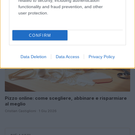
related to security, including authentication
Davide Ferraro · 9 Giu 2026
functionality and fraud prevention, and other
user protection.
GUIDE
CONFIRM
Data Deletion
Data Access
Privacy Policy
Pizzo online: come scegliere, abbinare e risparmiare
al meglio
Cristian Castiglioni · 1 Giu 2026