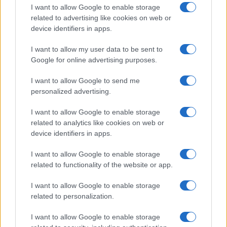
I want to allow Google to enable storage
related to advertising like cookies on web or
Mondiali 2026: cosa sapere su sanità, spostamenti e
device identifiers in apps.
assicurazioni per USA, Canada e Messico
Matteo Pellegrino · 13 Giu 2026
I want to allow my user data to be sent to
Google for online advertising purposes.
GUIDE
I want to allow Google to send me
personalized advertising.
I want to allow Google to enable storage
related to analytics like cookies on web or
device identifiers in apps.
I want to allow Google to enable storage
related to functionality of the website or app.
I want to allow Google to enable storage
related to personalization.
Promozioni moto e scooter a giugno 2026: offerte,
test ride e vantaggi economici
I want to allow Google to enable storage