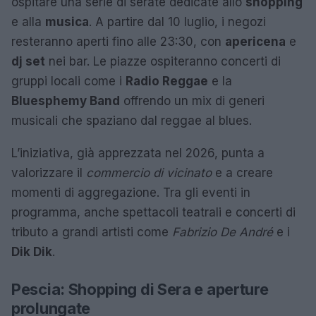
ospitare una serie di serate dedicate allo
shopping
e alla
musica
. A partire dal 10 luglio, i negozi
resteranno aperti fino alle 23:30, con
apericena
e
dj set
nei bar. Le piazze ospiteranno concerti di
gruppi locali come i
Radio Reggae
e la
Bluesphemy Band
offrendo un mix di generi
musicali che spaziano dal reggae al blues.
L’iniziativa, già apprezzata nel 2026, punta a
valorizzare il
commercio di vicinato
e a creare
momenti di aggregazione. Tra gli eventi in
programma, anche spettacoli teatrali e concerti di
tributo a grandi artisti come
Fabrizio De André
e i
Dik Dik
.
Pescia: Shopping di Sera e aperture
prolungate