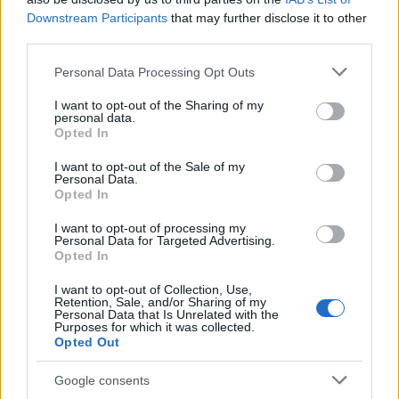
Downstream Participants
that may further disclose it to other
third parties.
Please note that this website/app uses one or more Google
Personal Data Processing Opt Outs
services and may gather and store information including but
not limited to your visit or usage behaviour. You may click to
I want to opt-out of the Sharing of my
personal data.
grant or deny consent to Google and its third-party tags to
Opted In
Continua a leggere
use your data for below specified purposes in below Google
consent section.
I want to opt-out of the Sale of my
Personal Data.
GUIDE
Opted In
I want to opt-out of processing my
Personal Data for Targeted Advertising.
Opted In
I want to opt-out of Collection, Use,
Retention, Sale, and/or Sharing of my
Personal Data that Is Unrelated with the
Purposes for which it was collected.
Opted Out
Google consents