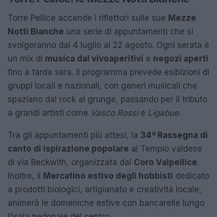
Torre Pellice accende i riflettori sulle sue
Mezze
Notti Bianche
una serie di appuntamenti che si
svolgeranno dal 4 luglio al 22 agosto. Ogni serata è
un mix di
musica dal vivo
aperitivi
e
negozi aperti
fino a tarda sera. Il programma prevede esibizioni di
gruppi locali e nazionali, con generi musicali che
spaziano dal rock al grunge, passando per il tributo
a grandi artisti come
Vasco Rossi
e
Ligabue
.
Tra gli appuntamenti più attesi, la
34ª Rassegna di
canto di ispirazione popolare
al Tempio valdese
di via Beckwith, organizzata dal
Coro Valpellice
.
Inoltre, il
Mercatino estivo degli hobbisti
dedicato
a prodotti biologici, artigianato e creatività locale,
animerà le domeniche estive con bancarelle lungo
l’isola pedonale del centro.