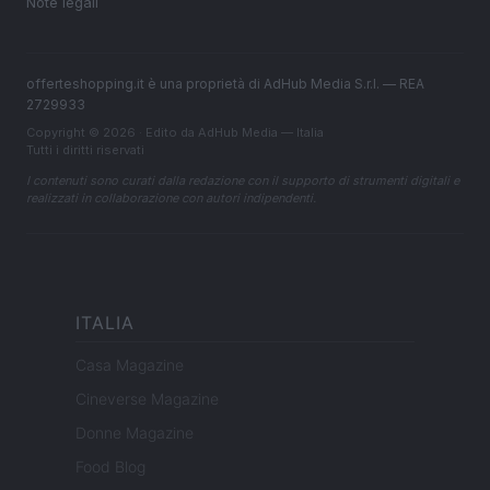
Note legali
offerteshopping.it è una proprietà di AdHub Media S.r.l. — REA
2729933
Copyright © 2026 · Edito da AdHub Media — Italia
Tutti i diritti riservati
I contenuti sono curati dalla redazione con il supporto di strumenti digitali e
realizzati in collaborazione con autori indipendenti.
ITALIA
Casa Magazine
Cineverse Magazine
Donne Magazine
Food Blog